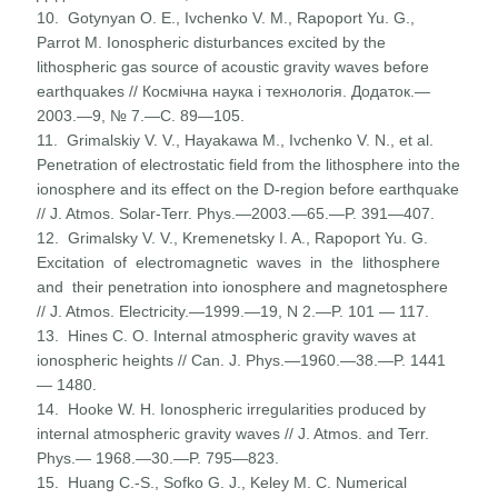
10. Gotynyan О. Е., Ivchenko V. М., Rapoport Yu. G.,
Parrot M. Ionospheric disturbances excited by the
lithospheric gas source of acoustic gravity waves before
earthquakes // Космічна наука і технологія. Додаток.—
2003.—9, № 7.—С. 89—105.
11. Grimalskiy V. V., Hayakawa M., Ivchenko V. N., et al.
Penetration of electrostatic field from the lithosphere into the
ionosphere and its effect on the D-region before earthquake
// J. Atmos. Solar-Terr. Phys.—2003.—65.—P. 391—407.
12. Grimalsky V. V., Kremenetsky I. A., Rapoport Yu. G.
Excita­tion of electromagnetic waves in the lithosphere
and their penetration into ionosphere and magnetosphere
// J. Atmos. Electricity.—1999.—19, N 2.—P. 101 — 117.
13. Hines С. О. Internal atmospheric gravity waves at
ionospheric heights // Can. J. Phys.—1960.—38.—P. 1441
— 1480.
14. Hooke W. H. Ionospheric irregularities produced by
internal atmospheric gravity waves // J. Atmos. and Terr.
Phys.— 1968.—30.—P. 795—823.
15. Huang C.-S., Sofko G. J., Keley M. C. Numerical