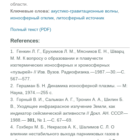
области.
Ключевые слова:
акустико-гравитационные волны
,
ионосферный отклик
,
литосферный источник
Полный текст (PDF)
References:
1. Генкин Л. Г., Ерухимов Л. М., Мясников Е. Н., Шварц
М. М. К вопросу о образовании и плавучести
изотермических ионосферных и хромосферных
«пузырей» // Изв. Вузов. Радиофизика.—1987.—30.—С.
567—577.
2. Гершман Б. Н. Динамика ионосферной плазмы. — М:
Наука, 1974.—255 с.
3. Горный В. И., Сальман А. Г., Тронин А. А., Шилин Б.
В., Уходящее инфракрасное излучение Земли, как
индикатор сейсмической активности // Докл. АН. СССР.—
1988.—
301,
№ 1.—С. 67—69.
4. Гохберх М. Б., Некрасов А. К., Шалимов С. Л. О
влиянии нестабильного выхода парнииковых газов в