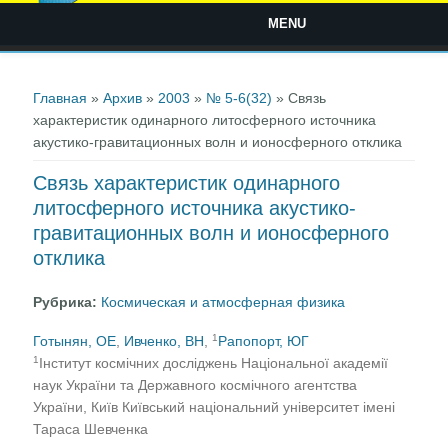
MENU
Вы здесь
Главная
»
Архив
»
2003
»
№ 5-6(32)
» Связь
характеристик одинарного литосферного источника
акустико-гравитационных волн и ионосферного отклика
Связь характеристик одинарного
литосферного источника акустико-
гравитационных волн и ионосферного
отклика
Рубрика:
Космическая и атмосферная физика
1
Готынян, ОЕ
,
Ивченко, ВН
,
Рапопорт, ЮГ
1
Інститут космічних досліджень Національної академії
наук України та Державного космічного агентства
України, Київ Київський національний університет імені
Тараса Шевченка