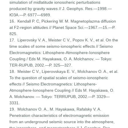
simulation of midlatitude ionosoheric perturbations
produced by gravity waves // J. Geophys. Res.—1998.—
ЮЗА.—P. 6977—6989.
16. Kendall P. C, Pickering W. M. Magnetoplazma diffusion
at F2-region altitudes // Planet Space Sci.—1967.—15.—P.
825.
17. Liperovsky V. A., Meister С V., Popov K. V., et al. On the
time scales of some seismo-ionospheric effects // Seismo
Electromagnetics: Lithosphere-Atmosphere-Ionosphere
Coupling / Eds M. Hayakawa, O. A. Molchanov. — Tokyo:
TER-RUPUB, 2002.—P. 325—327.
18. Meister С V., Liperovskaya E. V., Molchanov O. A., et al.
To the question of spatial scales of seismo-ionospheric
effects // Seismo Electromagnetics: Lithosphere-
Atmosphere-Ionosphere Coupling // Eds M. Hayakawa, O.
A. Molchanov. — Tokyo: TERRUPUB, 2002.—P. 3329—
3331.
19. Molchanov О. А., М. Hayakawa, Rafalsky V. A.
Penetration characteristics of electromagnetic emission
from an underground seismic source into the atmosphere,
the ionosphere, and mag­netosphere // J. Geophys. Res.—