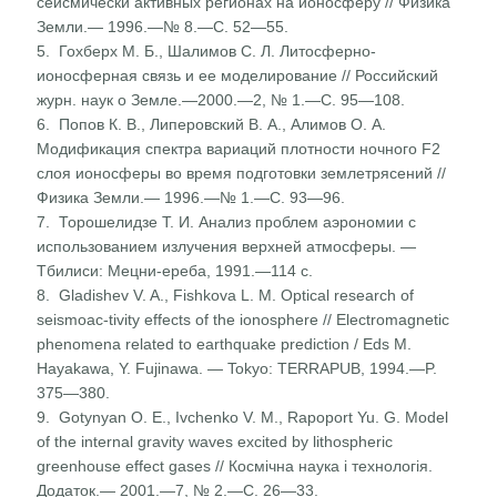
сейсмически активных регионах на ионосферу // Физика
Земли.— 1996.—№ 8.—С. 52—55.
5. Гохберх М. Б., Шалимов С. Л. Литосферно-
ионосферная связь и ее моделирование // Российский
журн. наук о Земле.—2000.—2, № 1.—С. 95—108.
6. Попов К. В., Липеровский В. А., Алимов О. А.
Модифика­ция спектра вариаций плотности ночного F2
слоя ионосфе­ры во время подготовки землетрясений //
Физика Земли.— 1996.—№ 1.—С. 93—96.
7. Торошелидзе Т. И. Анализ проблем аэрономии с
использо­ванием излучения верхней атмосферы. —
Тбилиси: Мецни-ереба, 1991.—114 с.
8. Gladishev V. A., Fishkova L. М. Optical research of
seismoac-tivity effects of the ionosphere // Electromagnetic
phenomena related to earthquake prediction / Eds M.
Hayakawa, Y. Fujinawa. — Tokyo: TERRAPUB, 1994.—P.
375—380.
9. Gotynyan O. E., Ivchenko V. M., Rapoport Yu. G. Model
of the internal gravity waves excited by lithospheric
greenhouse effect gases // Космічна наука і технологія.
Додаток.— 2001.—7, № 2.—С. 26—33.