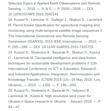
Selected Topics in Applied Earth Observations and Remote
Sensing. — 2016. — 9, N 6. — P. 2500—2508. — DOI:
10.1109/JSTARS.2016.2560141.
18. Kussul N., Lemoine G., Gallego J., Skakun S., Lavreniuk
M. Parcel based classification for agricultural mapping and
monitoring using multi-temporal satellite image sequences //
The International Geoscience and Remote Sensing
Symposium (IGARSS), 2015 IEEE International. — 2015. —
P. 165—168. — DOI: 10.1109/ IGARSS.2015.7325725.
19. Kussul N., Shelestov A., Basarab R., Skakun S., Kussul
O., Lavreniuk M. Geospatial intelligence and data fusion
techniques for sustainable development problems // 11th
International Conference on ICT in Education, Research
and Industrial Applications: Integration, Harmonization and
Knowledge Transfer, ICTERI 2015 (14—16 May 2015, Lviv,
Ukraine). — 2015. — 1356. — P. 196—203.
20. Kussul N., Shelestov A., Basarab R., Yailymov B.,
Lavreniuk M., Kolotii A. High resolution land cover for
Ukraine // Space research in Ukraine. - January 2016. — P.
44—47.