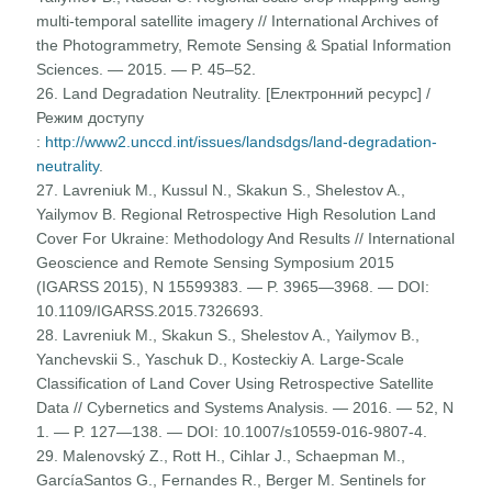
multi-temporal satellite imagery // International Archives of
the Photogrammetry, Remote Sensing & Spatial Information
Sciences. — 2015. — P. 45–52.
26. Land Degradation Neutrality. [Електронний ресурс] /
Режим доступу
:
http://www2.unccd.int/issues/landsdgs/land-degradation-
neutrality
.
27. Lavreniuk M., Kussul N., Skakun S., Shelestov A.,
Yailymov B. Regional Retrospective High Resolution Land
Cover For Ukraine: Methodology And Results // International
Geoscience and Remote Sensing Symposium 2015
(IGARSS 2015), N 15599383. — P. 3965—3968. — DOI:
10.1109/IGARSS.2015.7326693.
28. Lavreniuk M., Skakun S., Shelestov A., Yailymov B.,
Yanchevskii S., Yaschuk D., Kosteckiy A. Large-Scale
Classification of Land Cover Using Retrospective Satellite
Data // Cybernetics and Systems Analysis. — 2016. — 52, N
1. — P. 127—138. — DOI: 10.1007/s10559-016-9807-4.
29. Malenovský Z., Rott H., Cihlar J., Schaepman M.,
GarcíaSantos G., Fernandes R., Berger M. Sentinels for