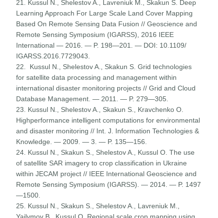
21. Kussul N., Shelestov A., Lavreniuk M., Skakun S. Deep
Learning Approach For Large Scale Land Cover Mapping
Based On Remote Sensing Data Fusion // Geoscience and
Remote Sensing Symposium (IGARSS), 2016 IEEE
International — 2016. — P. 198—201. — DOI: 10.1109/
IGARSS.2016.7729043.
22. Kussul N., Shelestov A., Skakun S. Grid technologies
for satellite data processing and management within
international disaster monitoring projects // Grid and Cloud
Database Management. — 2011. — P. 279—305.
23. Kussul N., Shelestov A., Skakun S., Kravchenko O.
Highperformance intelligent computations for environmental
and disaster monitoring // Int. J. Information Technologies &
Knowledge. — 2009. — 3. — P. 135—156.
24. Kussul N., Skakun S., Shelestov A., Kussul O. The use
of satellite SAR imagery to crop classification in Ukraine
within JECAM project // IEEE International Geoscience and
Remote Sensing Symposium (IGARSS). — 2014. — P. 1497
—1500.
25. Kussul N., Skakun S., Shelestov A., Lavreniuk M.,
Yailymov B., Kussul O. Regional scale crop mapping using