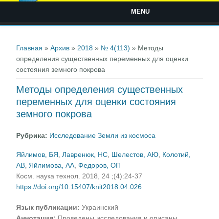
MENU
Вы здесь
Главная
»
Архив
»
2018
»
№ 4(113)
» Методы
определения существенных переменных для оценки
состояния земного покрова
Методы определения существенных
переменных для оценки состояния
земного покрова
Рубрика:
Исследование Земли из космоса
Яйлимов, БЯ
,
Лавренюк, НС
,
Шелестов, АЮ
,
Колотий,
АВ
,
Яйлимова, АА
,
Федоров, ОП
Косм. наука технол. 2018, 24 ;(4):24-37
https://doi.org/10.15407/knit2018.04.026
Язык публикации:
Украинский
Аннотация:
Проведены исследования и описаны