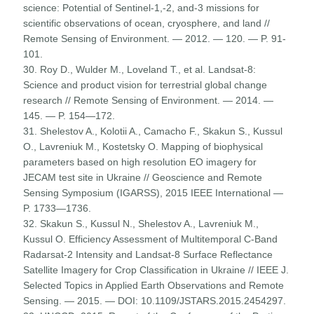
science: Potential of Sentinel-1,-2, and-3 missions for
scientific observations of ocean, cryosphere, and land //
Remote Sensing of Environment. — 2012. — 120. — P. 91-
101.
30. Roy D., Wulder M., Loveland T., et al. Landsat-8:
Science and product vision for terrestrial global change
research // Remote Sensing of Environment. — 2014. —
145. — P. 154—172.
31. Shelestov A., Kolotii A., Camacho F., Skakun S., Kussul
O., Lavreniuk M., Kostetsky O. Mapping of biophysical
parameters based on high resolution EO imagery for
JECAM test site in Ukraine // Geoscience and Remote
Sensing Symposium (IGARSS), 2015 IEEE International —
P. 1733—1736.
32. Skakun S., Kussul N., Shelestov A., Lavreniuk M.,
Kussul O. Efficiency Assessment of Multitemporal C-Band
Radarsat-2 Intensity and Landsat-8 Surface Reflectance
Satellite Imagery for Crop Classification in Ukraine // IEEE J.
Selected Topics in Applied Earth Observations and Remote
Sensing. — 2015. — DOI: 10.1109/JSTARS.2015.2454297.