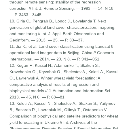
through remote sensing: stability of the regression
correction // Int. J. Remote Sensing. — 1993. — 14, N 18.
— P. 3433—3445.
10. Giria C., Pengrab B., Longc J., Lovelanda T. Next
generation of global land cover characterization, mapping,
and monitoring // Int. J. Appl. Earth Observation and
Geoinform. — 2013. — 25. — P. 30—37.
11. Jia K., et al. Land cover classification using Landsat 8
operational land imager data in Beijing, China // Geocarto
International. — 2014. — 29, N 8. — P. 941—951.
12. Kogan F., Kussul N., Adamenko T., Skakun S.,
Kravchenko O., Kryvobok O., Shelestov A., Kolotii A., Kussul
O., Lavrenyuk A. Winter wheat yield forecasting: A
comparative analysis of results of regression and
biophysical models // J. Automation and Information Sci. —
2013. — 45, N 6. — P. 68—81.
13. Kolotii A., Kussul N., Shelestov A., Skakun S., Yailymov
B., Basarab R., Lavreniuk M., Oliinyk T., Ostapenko V.
Comparison of biophysical and satellite predictors for wheat
yield forecasting in Ukraine // Int. Archives of the
Photogrammetry, Remote Sensing & Spatial Information Sci.