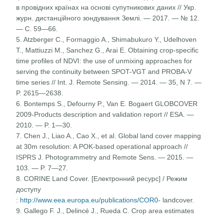
в провідних країнах на основі супутникових даних // Укр.
журн. дистанційного зондування Землі. — 2017. — № 12.
— C. 59—66.
5. Atzberger C., Formaggio A., Shimabukuro Y., Udelhoven
T., Mattiuzzi M., Sanchez G., Arai E. Obtaining crop-specific
time profiles of NDVI: the use of unmixing approaches for
serving the continuity between SPOT-VGT and PROBA-V
time series // Int. J. Remote Sensing. — 2014. — 35, N 7. —
P. 2615—2638.
6. Bontemps S., Defourny P., Van E. Bogaert GLOBCOVER
2009-Products description and validation report // ESA. —
2010. — P. 1—30.
7. Chen J., Liao A., Cao X., et al. Global land cover mapping
at 30m resolution: A POK-based operational approach //
ISPRS J. Photogrammetry and Remote Sens. — 2015. —
103. — P. 7—27.
8. CORINE Land Cover. [Електронний ресурс] / Режим
доступу
:
http://www.eea.europa.eu/publications/COR0-
landcover.
9. Gallego F. J., Delincé J., Rueda C. Crop area estimates