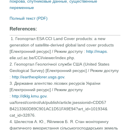
покрова
,
спутниковые данные
,
существенные
переменные
Полный текст (PDF)
References:
1. Геопортал ESA CCI Land Cover products: a new
generation of satellite-derived global land cover products
[Електронний ресурс] / Режим доступу :
http://maps
.
elie.ucl.ac.be/CCI/viewer/index.php.
2. Геопортал Геологічної служби США (United States
Geological Survey) [Електронний ресурс] / Режим доступу
:
http://earthexplorer.usgs.gov
.
3. Державне агентство лісових ресурсів України
[Електронний ресурс] / Режим доступу
:
http://dklg.kmu.gov
.
ua/forest/control/uk/publish/article;jsessionid=CDD57
B4213360D89C901AC1D51FA9E94?art_id=101934&
cat_id=32876.
4. Шелестов А. Ю., Яйлимов Б. Я. Стан моніторингу
фактичного використання сільськогосподарських земель