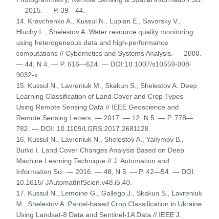
— 2015. — P. 39—44.
14. Kravchenko A., Kussul N., Lupian E., Savorsky V.,
Hluchy L., Shelestov A. Water resource quality monitoring
using heterogeneous data and high-performance
computations // Cybernetics and Systems Analysis. — 2008.
— 44, N 4. — P. 616—624. — DOI:10.1007/s10559-008-
9032-x.
15. Kussul N., Lavreniuk M., Skakun S., Shelestov A. Deep
Learning Classification of Land Cover and Crop Types
Using Remote Sensing Data // IEEE Geoscience and
Remote Sensing Letters. — 2017. — 12, N 5. — P. 778—
782. — DOI: 10.1109/LGRS.2017.2681128.
16. Kussul N., Lavreniuk N., Shelestov A., Yailymov B.,
Butko I. Land Cover Changes Analysis Based on Deep
Machine Learning Technique // J. Automation and
Information Sci. — 2016. — 48, N 5. — P. 42—54. — DOI:
10.1615/ JAutomatInfScien.v48.i5.40.
17. Kussul N., Lemoine G., Gallego J., Skakun S., Lavreniuk
M., Shelestov A. Parcel-based Crop Classification in Ukraine
Using Landsat-8 Data and Sentinel-1A Data // IEEE J.