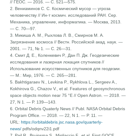
// ГЕОС. — 2016. — C. 521—575.
2. Вениаминов С. С. Космический мусор — угроза
человечеству // Ин-т космич. исследований РАН. Сер.
Механика, управление, информатика. — Москва, 2013.
— С. 70—97.
3. Микиша А. М., Рыхлова Л. В., Смирнов М. А.
Загрязнение космоса // Вестн. Российской акад. наук. —
2001. — 71, № 1. — С. 26—31.
4. Смит Д. Е., Коленкевич Р., Дан П. Дж. Геодезические
исследования и лазерная локация спутников //
Использование искусственных спутников для геодезии.
— М.: Мир, 1976. — C. 265—281.
5. Bakhtigaraev N., Levkina P., Rykhlova L., Sergeev A.,
Kokhirova G., Chazov V., et al. Features of geosynchronous
space objects motion near 75 °E // Open Astron. — 2018. —
27, N 1. — P. 139—143.
6. Orbital Debris Quaterly News // Publ. NASA Orbital Debris
Program Office. — 2018. — 22, N 1. — P. 11. —
URL:
https://orbitaldebris.jsc.nasa.gov/quarterly-
news/
pdfs/odqnv22i1.pdf
7. Pail R., Bruinsma S., Migliaccio F., et al. First GOCE