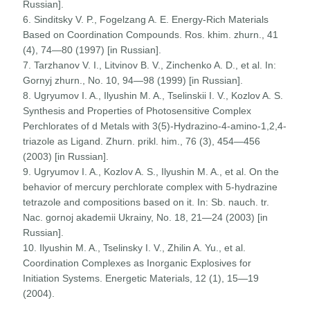
Russian].
6. Sinditsky V. P., Fogelzang A. E. Energy-Rich Materials
Based on Coordination Compounds. Ros. khim. zhurn., 41
(4), 74—80 (1997) [in Russian].
7. Tarzhanov V. I., Litvinov B. V., Zinchenko A. D., et al. In:
Gornyj zhurn., No. 10, 94—98 (1999) [in Russian].
8. Ugryumov I. A., Ilyushin M. A., Tselinskii I. V., Kozlov A. S.
Synthesis and Properties of Photosensitive Complex
Perchlorates of d Metals with 3(5)-Hydrazino-4-amino-1,2,4-
triazole as Ligand. Zhurn. prikl. him., 76 (3), 454—456
(2003) [in Russian].
9. Ugryumov I. A., Kozlov A. S., Ilyushin M. A., et al. On the
behavior of mercury perchlorate complex with 5-hydrazine
tetrazole and compositions based on it. In: Sb. nauch. tr.
Nac. gornoj akademii Ukrainy, No. 18, 21—24 (2003) [in
Russian].
10. Ilyushin M. A., Tselinsky I. V., Zhilin A. Yu., et al.
Coordination Complexes as Inorganic Explosives for
Initiation Systems. Energetic Materials, 12 (1), 15—19
(2004).