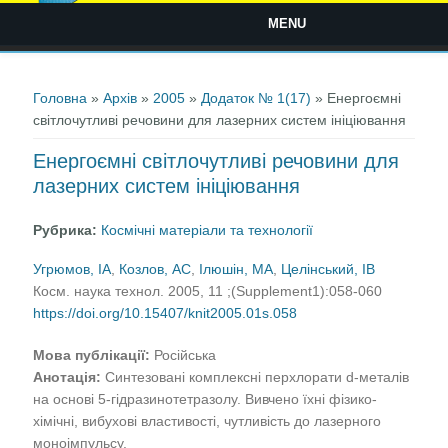
MENU
Ви є тут
Головна
»
Архів
»
2005
»
Додаток № 1(17)
» Енергоємні
світлочутливі речовини для лазерних систем ініціювання
Енергоємні світлочутливі речовини для
лазерних систем ініціювання
Рубрика:
Космічні матеріали та технології
Угрюмов, ІА
,
Козлов, АС
,
Ілюшін, МА
,
Целінський, ІВ
Косм. наука технол. 2005, 11 ;(Supplement1):058-060
https://doi.org/10.15407/knit2005.01s.058
Мова публікації:
Російська
Анотація:
Синтезовані комплексні перхлорати d-металів
на основі 5-гідразинотетразолу. Вивчено їхні фізико-
хімічні, вибухові властивості, чутливість до лазерного
моноімпульсу.