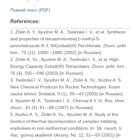
Повний текст (PDF)
References:
1. Zhilin A. Y., Ilyushin M. A., Tselinskii I. V., et al. Synthesis
and properties of tetraamminebis(1-methyl-5-
aminotetrazole-N 3, N4)cobalt(III) Perchlorate. Zhurn. prikl.
him., 75 (11), 1885—1888 (2002) [in Russian].
2. Zhilin A. Yu., Ilyushin M. A., Tselinskii I. V., et al. High-
Energy-Capacity Cobalt(III) Tetrazolates. Zhurn. prikl. him.,
76 (4), 592—596 (2003) [in Russian].
3. Tselinskii I. V., Ilyushin M. A., Zhilin A. Yu., Kozlov A. S.
New Chemical Products for Rocket Technologies. Kosm.
nauka tehnol. Dodatok, 9 (1), 39—43 (2003) [in Russian].
4. Ilyushin M. A., Tselinskii I. V., Chernai A.V. In: Ros. khim.
zhurn., 41 (4), 81—88 (1997) [in Russian].
5. Kozlov A. S., Zhilin A. Yu., Ilyushin M. A. Study of the
kinetics of thermal decomposition of complex initiating
explosives in non-isothermal conditions. In: Sb. nauch. tr.
Nac. gornoj akademii Ukrainy, No. 11, 51—55 (2001) [in