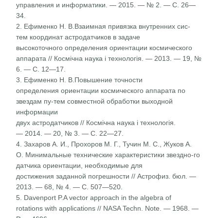
управления и информатики. — 2015. — № 2. — С. 26—
34.
2. Ефименко Н. В.Взаимная привязка внутренних сис-
тем координат астродатчиков в задаче
высокоточного определения ориентации космического
аппарата // Космічна наука і технологія. — 2013. — 19, №
6. — С. 12—17.
3. Ефименко Н. В.Повышение точности
определения ориентации космического аппарата по
звездам пу-тем совместной обработки выходной
информации
двух астродатчиков // Космічна наука і технологія.
— 2014. — 20, № 3. — С. 22—27.
4. Захаров А. И., Прохоров М. Г., Тучин М. С., Жуков А.
О. Минимальные технические характеристики звездно-го
датчика ориентации, необходимые для
достижения заданной погрешности // Астрофиз. бюл. —
2013. — 68, № 4. — С. 507—520.
5. Davenport P.A vector approach in the algebra of
rotations with applications // NASA Techn. Note. — 1968. —