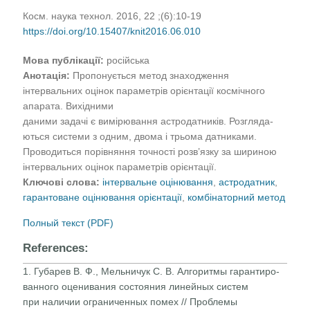
Косм. наука технол. 2016, 22 ;(6):10-19
https://doi.org/10.15407/knit2016.06.010
Мова публікації:
російська
Анотація:
Пропонується метод знаходження
інтервальних оцінок параметрів орієнтації космічного
апарата. Вихідними
даними задачі є вимірювання астродатників. Розгляда-
ються системи з одним, двома і трьома датниками.
Проводиться порівняння точності розв’язку за шириною
інтервальних оцінок параметрів орієнтації.
Ключові слова:
інтервальне оцінювання
,
астродатник
,
гарантоване оцінювання орієнтації
,
комбінаторний метод
Полный текст (PDF)
References:
1. Губарев В. Ф., Мельничук С. В. Алгоритмы гарантиро-
ванного оценивания состояния линейных систем
при наличии ограниченных помех // Проблемы