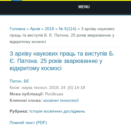
MENU
Ви є тут
Головна
»
Архів
»
2018
»
№ 5(114)
» З архіву наукових
праць та виступів Б. Є. Патона. 25 років зварюванню у
відкритому космосі
З архіву наукових праць та виступів Б.
Є. Патона. 25 років зварюванню у
відкритому космосі
Патон, БЄ
Косм. наука технол. 2018, 24 ;(5):14-18
Мова публікації:
Російська
Ключові слова:
космічні технології
Рубрика:
Історія космічних досліджень
Повний текст (PDF)