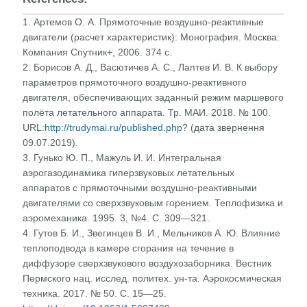
1. Артемов О. А. Прямоточные воздушно-реактивные
двигатели (расчет характеристик): Монография. Москва:
Компания Спутник+, 2006. 374 с.
2. Борисов А. Д., Васютичев А. С., Лаптев И. В. К выбору
параметров прямоточного воздушно-реактивного
двигателя, обеспечивающих заданный режим маршевого
полёта летательного аппарата. Тр. МАИ. 2018. № 100.
URL:
http://trudymai.ru/published.php
? (дата звернення
09.07.2019).
3. Гунько Ю. П., Мажуль И. И. Интегральная
аэрогазодинамика гиперзвуковых летательных
аппаратов с прямоточными воздушно-реактивными
двигателями со сверхзвуковым горением. Теплофизика и
аэромеханика. 1995. 3, №4. С. 309—321.
4. Гутов Б. И., Звегинцев В. И., Мельников А. Ю. Влияние
теплоподвода в камере сгорания на течение в
диффузоре сверхзвукового воздухозаборника. Вестник
Пермского нац. исслед. политех. ун-та. Аэрокосмическая
техника. 2017. № 50. C. 15—25.