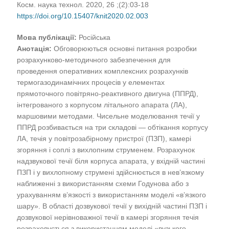
Косм. наука технол. 2020, 26 ;(2):03-18
https://doi.org/10.15407/knit2020.02.003
Мова публікації:
Російська
Анотація:
Обговорюються основні питання розробки
розрахунково-методичного забезпечення для
проведення оперативних комплексних розрахунків
термогазодинамічних процесів у елементах
прямоточного повітряно-реактивного двигуна (ППРД),
інтегрованого з корпусом літального апарата (ЛА),
маршовими методами. Чисельне моделювання течії у
ППРД розбивається на три складові — обтікання корпусу
ЛА, течія у повітрозабірному пристрої (ПЗП), камері
згоряння і соплі з вихлопним струменем. Розрахунок
надзвукової течії біля корпуса апарата, у вхідній частині
ПЗП і у вихлопному струмені здійснюється в нев’язкому
наближенні з використанням схеми Годунова або з
урахуванням в’язкості з використанням моделі «в’язкого
шару». В області дозвукової течії у вихідній частині ПЗП і
дозвукової нерівноважної течії в камері згоряння течія
розраховується з використанням моделі «вузького