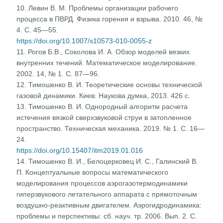
10. Левин В. М. Проблемы организации рабочего
процесса в ПВРД. Физика горения и взрыва. 2010. 46, №
4. С. 45—55.
https://doi.org/10.1007/s10573-010-0055-z
11. Рогов Б.В., Соколова И. А. Обзор моделей вязких
внутренних течений. Математическое моделирование.
2002. 14, № 1. С. 87—96.
12. Тимошенко В. И. Теоретические основы технической
газовой динамики. Киев: Наукова думка, 2013. 426 c.
13. Тимошенко В. И. Однородный алгоритм расчета
истечения вязкой сверхзвуковой струи в затопленное
пространство. Техническая механика. 2019. № 1. С. 16—
24.
https://doi.org/10.15407/itm2019.01.016
14. Тимошенко В. И., Белоцерковец И. С., Галинский В.
П. Концептуальные вопросы математического
моделирования процессов аэрогазотермодинамики
гиперзвукового летательного аппарата с прямоточным
воздушно-реактивным двигателем. Аэрогидродинамика:
проблемы и перспективы: сб. науч. тр. 2006. Вып. 2. С.