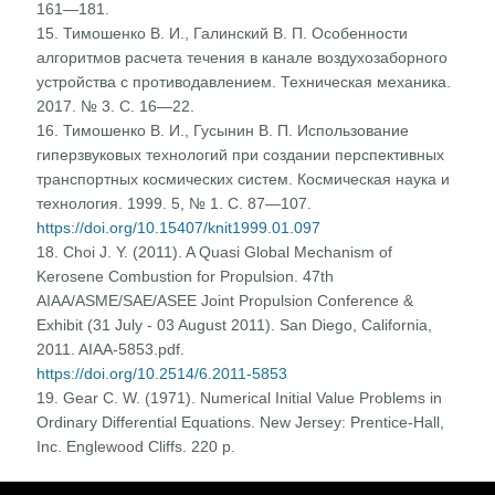
161—181.
15. Тимошенко В. И., Галинский В. П. Особенности
алгоритмов расчета течения в канале воздухозаборного
устройства с противодавлением. Техническая механика.
2017. № 3. С. 16—22.
16. Тимошенко В. И., Гусынин В. П. Использование
гиперзвуковых технологий при создании перспективных
транспортных космических систем. Космическая наука и
технология. 1999. 5, № 1. С. 87—107.
https://doi.org/10.15407/knit1999.01.097
18. Choi J. Y. (2011). A Quasi Global Mechanism of
Kerosene Combustion for Propulsion. 47th
AIAA/ASME/SAE/ASEE Joint Propulsion Conference &
Exhibit (31 July - 03 August 2011). San Diego, California,
2011. AIAA-5853.pdf.
https://doi.org/10.2514/6.2011-5853
19. Gear C. W. (1971). Numerical Initial Value Problems in
Ordinary Differential Equations. New Jersey: Prentice-Hall,
Inc. Englewood Cliffs. 220 p.