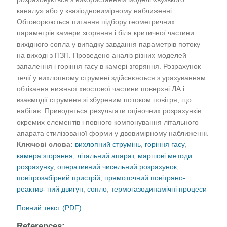
каналу» або у квазіодновимірному наближенні.
Обговорюються питання підбору геометричних
параметрів камери згоряння і біля критичної частини
вихідного сопла у випадку завдання параметрів потоку
на виході з ПЗП. Проведено аналіз різних моделей
запалення і горіння гасу в камері згоряння. Розрахунок
течії у вихлопному струмені здійснюється з урахуванням
обтікання нижньої хвостової частини поверхні ЛА і
взаємодії струменя зі збуреним потоком повітря, що
набігає. Приводяться результати оціночних розрахунків
окремих елементів і повного компонування літального
апарата стилізованої форми у двовимірному наближенні.
Ключові слова:
вихлопний струмінь
,
горіння гасу
,
камера згоряння
,
літальний апарат
,
маршові методи
розрахунку
,
оперативний чисельний розрахунок
,
повітрозабірний пристрій
,
прямоточний повітряно-
реактив- ний двигун
,
сопло
,
термогазодинамічні процеси
Повний текст (PDF)
References: