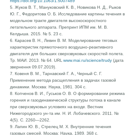
https://doi.org/10.1063/1.5007489
5. Жуков В. Т., Мануковский К. В., Новикова Н. Д., Рыков
Ю. Г., Федоритова О. Б. Исследование картины течения в
модельном тракте двигателя высокоскоростного
летательного аппарата. Препринт ИПМ им. М. В.
Келдыша. 2015. № 5. 23 с.
6. Карасев В. Н., Левин В. М. Моделирование тяговых
характеристик прямоточного воздушно-реактивного
двигателя для больших сверхзвуковых скоростей полета.
Тр. МАИ. 2013. № 64. URL
www.mai.ru/science/trudy
(дата
звернення 09.07.2019).
7. Ковеня В. М., Тарнавский Г. А., Черный С. Г.
Применение метода расщепления в задачах газовой
динамики. Москва: Наука, 1981. 304 с.
8. Копченов В. И., Гуськов О. В. О формировании режима
горения и газодинамической структуры потока в канале
при сверхзвуковых условиях на входе. Вестник
Нижегородского ун-та им. Н. И. Лобачевского. 2011. №
4(5). C. 2260—2262.
9. Лапин Ю. В., Стрелец М. Х. Внутренние течения
газовых смесей. Москва: Наука, 1989. 368 с.