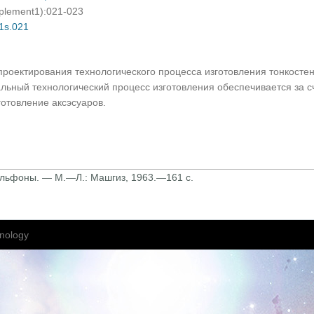
pplement1):021-023
01s.021
роектирования технологического процесса изготовления тонкосте
льный технологический процесс изготовления обеспечивается за с
отовление аксэсуаров.
сильфоны. — М.—Л.: Машгиз, 1963.—161 с.
nology