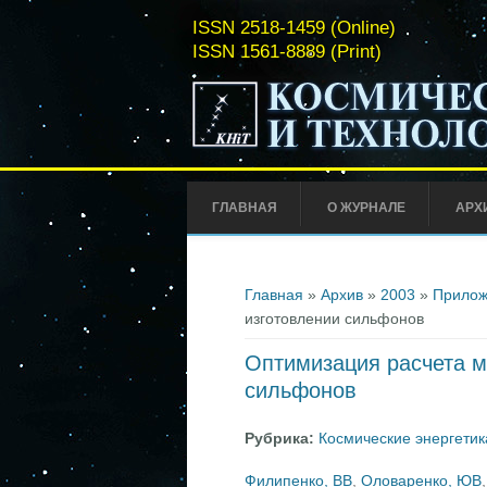
ISSN 2518-1459 (Online)
ISSN 1561-8889 (Print)
ГЛАВНАЯ
О ЖУРНАЛЕ
АРХ
Вы здесь
Главная
»
Архив
»
2003
»
Прилож
изготовлении сильфонов
Оптимизация расчета м
сильфонов
Рубрика:
Космические энергетик
Филипенко, ВВ
,
Оловаренко, ЮВ