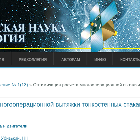
ИВ
РЕДКОЛЛЕГИЯ
АВТОРАМ
ИНФО
КОНТАКТ
ение № 1(13)
» Оптимизация расчета многооперационной вытяжки 
ногооперационной вытяжки тонкостенных стака
а и двигатели
,
Убизький, НН