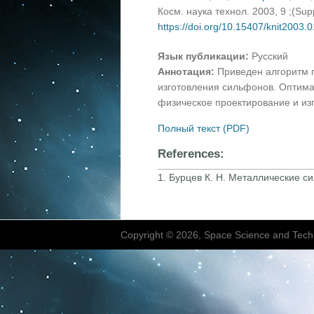
Косм. наука технол. 2003, 9 ;(Su
https://doi.org/10.15407/knit2003.
Язык публикации:
Русский
Аннотация:
Приведен алгоритм п
изготовления сильфонов. Оптима
физическое проектирование и изг
Полный текст (PDF)
References:
1. Бурцев К. Н. Металлические 
Copyright © 2026, Space Science and Tech