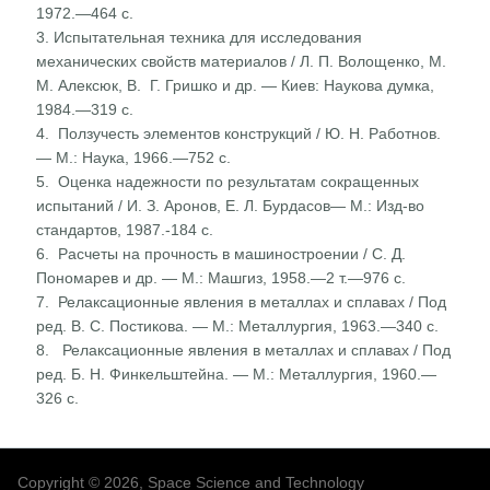
1972.—464 с.
3. Испытательная техника для исследования
механических свойств материалов / Л. П. Волощенко, М.
М. Алексюк, B. Г. Гришко и др. — Киев: Наукова думка,
1984.—319 с.
4. Ползучесть элементов конструкций / Ю. Н. Работнов.
— М.: Наука, 1966.—752 с.
5. Оценка надежности по результатам сокращенных
испытаний / И. З. Аронов, Е. Л. Бурдасов— М.: Изд-во
стандартов, 1987.-184 с.
6. Расчеты на прочность в машиностроении / С. Д.
Пономарев и др. — М.: Машгиз, 1958.—2 т.—976 с.
7. Релаксационные явления в металлах и сплавах / Под
ред. В. С. Постикова. — М.: Металлургия, 1963.—340 с.
8. Релаксационные явления в металлах и сплавах / Под
ред. Б. Н. Финкельштейна. — М.: Металлургия, 1960.—
326 с.
Copyright © 2026, Space Science and Technology