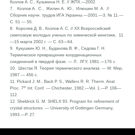
Козлов А. С., Кузьмина Н. Е. // ЖПХ.—2002.
7. Козлов А. С., Жилин А. Ю., Илюшин М. А. //
Сборник научн. трудов ИГА Украины.—2001.—3, № 11.—
С. 51 — 55.
8. Королев Д. В., Козлов А. С. // XX Всероссийский
симпозиум молодых ученых по химической кинетике, 11
—15 марта 2002 г. — С. 63—64.
9. Кукушкин Ю. Н., Буданова В. Ф., Седова Г. Н.
Термическое превращение координационных
соединений в твердой фазе. — Л.: ЛГУ, 1981.—176 с.
10. Шестак Я. Теория термического анализа. — М: Мир,
1987.— 456 с.
11. Pickard J. M., Back P. S., Wallers R. R. Therm. Anal.
th
Proc. 7
Int. Conf. — Chichester, 1982.—Vol. 1.—P. 106—
112.
12. Sheldrick G. M. SHELX 93. Program for refinement of
crystal structures. — University of Gottingen Germany,
1993.—P. 27.