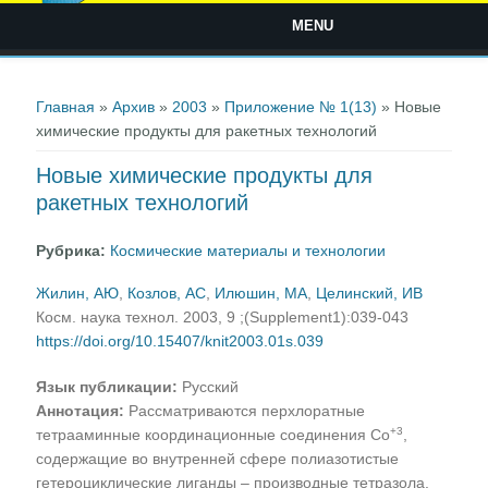
MENU
Вы здесь
Главная
»
Архив
»
2003
»
Приложение № 1(13)
» Новые
химические продукты для ракетных технологий
Новые химические продукты для
ракетных технологий
Рубрика:
Космические материалы и технологии
Жилин, АЮ
,
Козлов, АС
,
Илюшин, МА
,
Целинский, ИВ
Косм. наука технол. 2003, 9 ;(Supplement1):039-043
https://doi.org/10.15407/knit2003.01s.039
Язык публикации:
Русский
Аннотация:
Рассматриваются перхлоратные
+
3
тетрааминные координационные соединения Со
,
содержащие во внутренней сфере полиазотистые
гетероциклические лиганды – производные тетразола.