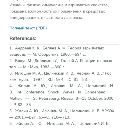
Изучены физико-химические и взрывчатые свойства,
показана возможность их применения в средствах
инициирования, в частности лазерных.
Полный текст (PDF)
References:
1. Андреев К. К., Беляев А. Ф. Теория взрывчатых
веществ. — М: Оборонгиз, 1960.—594 с.
2. Браун М., Доллимор Д., Галвей А. Реакции твердых
тел. — М.: Мир, 1983.—360 с.
3. Илюшин М. А., Целинский И. В., Чернай А. В. // Рос.
хим. журн.—1997.—XLI, № 4.—С. 81—88.
4. Жилин А. Ю., Илюшин М. А., Целинский И.
В. Int. Conference Shock Waves in Condensed
Matter. — St. Petersburg, Russia. 8—13 October. 2000.
—P. 82—85.
5. Жилин А. Ю., Илюшин М. А., Целинский И. В. // ЖОХ.
— 2001.—Вып. 5.—С. 710—713.
6. Жилин А. Ю., Илюшин М. А., Целинский И. В.,