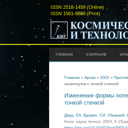
ISSN 2518-1459 (Online)
ISSN 1561-8889 (Print)
ГЛАВНАЯ
О ЖУРНАЛЕ
АРХ
Вы здесь
Главная
»
Архив
»
2003
»
Прилож
шпангоутов с тонкой стенкой
Изменение формы попер
тонкой стенкой
Джур, ЕА
,
Вдовин, СИ
,
Убизький,
Косм. наука технол. 2003, 9 ;(Su
https://doi.org/10.15407/knit2003.