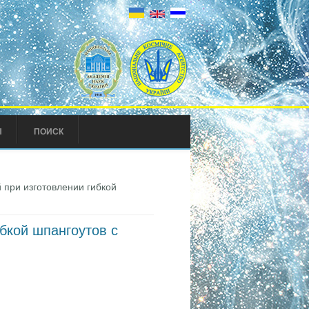
Ы
ПОИСК
при изготовлении гибкой
бкой шпангоутов с