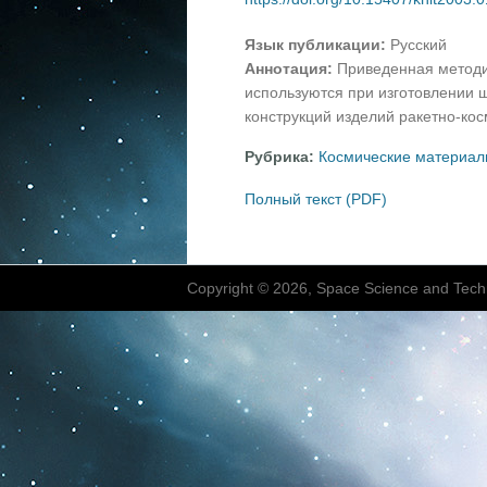
Язык публикации:
Русский
Аннотация:
Приведенная методи
используются при изготовлении 
конструкций изделий ракетно-кос
Рубрика:
Космические материал
Полный текст (PDF)
Copyright © 2026, Space Science and Tech