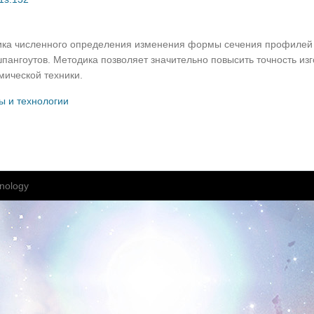
ка численного определения изменения формы сечения профилей с
шпангоутов. Методика позволяет значительно повысить точность из
мической техники.
ы и технологии
nology