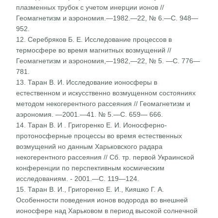
плазменных трубок с учетом инерции ионов //
Геомагнетизм и аэроно­мия.—1982.—22, № 6.—С. 948—
952.
12. Серебряков Б. Е. Исследование процессов в
термосфере во время магнитных возмущений //
Геомагнетизм и аэроно­мия,—1982,—22, № 5. —С. 776—
781.
13. Таран В. И. Исследование ионосферы в
естественном и искусственно возмущенном состояниях
методом некогерен­тного рассеяния // Геомагнетизм и
аэрономия. —2001.—41. № 5.—С. 659— 666.
14. Таран В. И . Григоренко Е. И. Ионосферно-
протоносферные процессы во время естественных
возмущений но дан­ным Харьковского радара
некогерентного рассеяния // Сб. тр. первой Украинской
конференции по перспективным космическим
исследованиям. - 2001.—С. 119—124.
15. Таран В. И., Григоренко Е. И., Кияшко Г. А.
Особенности поведения ионов водорода во внешней
ионосфере над Харь­ковом в период высокой солнечной