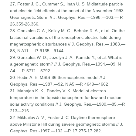
27. Foster J. C., Cummer S., Inan U. S. Midlatitude particle
and electric field effects at the onset of the November 1993
Geomagnetic Storm // J. Geophys. Res.—1998.—103.— P.
26.359-26.366.
28. Gonzales C. A., Kelley M. C., Behnke R. A., et al. On the
latitudinal variations of the ionospheric electric field during
magnetospheric disturbances // J. Geophys. Res.— 1983.—
88, N A11.— P. 9135—9144.
29. Gonzales W. D., Jozelyn J. A., Kamide Y., et al. What is
a geomagnetic storm? // J. Geophys. Res.—1994.—99, N
A4.— P. 5771—5792.
30. Hedin A. E. MSIS-86 thermospheric model // J.
Geophys. Res —1987.—92, N A5.—P. 4649—4662
31. Mahajan K. K., Pandey V. K. Model of electron
temperature in the topside ionosphere for low and medium
solar activity conditions // J. Geophys. Res.—1980.—85.—P.
213—216.
32. Mikhailov A. V., Foster J. C. Daytime thermosphere
above Millstone Hill during severe geomagnetic storms // J.
Geophys. Res.-1997.—102.—P. 17.275-17.282.