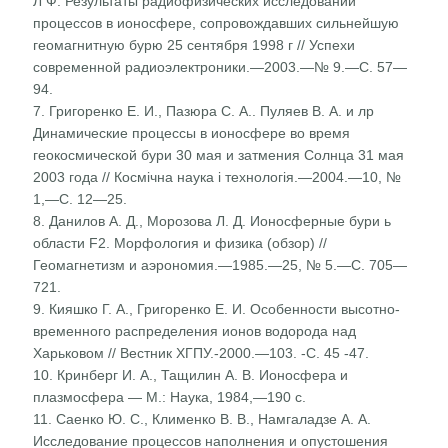
Л Ф. Результаты радиофизических исследований
процессов в ионосфере, сопровождавших сильнейшую
геомагнитную бурю 25 сентября 1998 г // Успехи
современной радио­электроники.—2003.—№ 9.—С. 57—
94.
7. Григоренко Е. И., Пазюра С. А.. Пуляев В. А. и лр
Динамические процессы в ионосфере во время
геокосмиче­ской бури 30 мая и затмения Солнца 31 мая
2003 года // Космічна наука і технологія.—2004.—10, №
1,—С. 12—25.
8. Данилов А. Д., Морозова Л. Д. Ионосферные бури ь
области F2. Морфология и физика (обзор) //
Геомагнетизм и аэрономия.—1985.—25, № 5.—С. 705—
721.
9. Кияшко Г. А., Григоренко Е. И. Особенности высотно-
временного распределения ионов водорода над
Харьковом // Вестник ХГПУ.-2000.—103. -С. 45 -47.
10. Кринберг И. А., Тащилин А. В. Ионосфера и
плазмосфера — М.: Наука, 1984,—190 с.
11. Саенко Ю. С., Клименко В. В., Намгаладзе А. А.
Исследо­вание процессов наполнения и опустошения