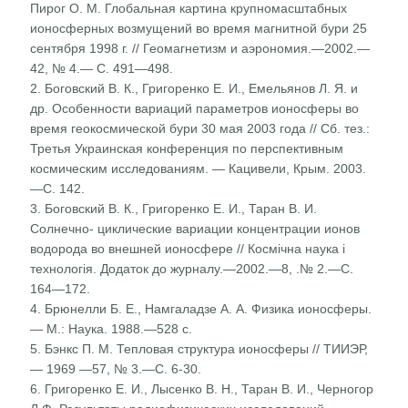
Пирог О. М. Глобальная картина крупномасштабных
ионосферных возмущений во время магнитной бури 25
сентября 1998 г. // Геомагнетизм и аэрономия.—2002.—
42, № 4.— С. 491—498.
2. Боговский В. К., Григоренко Е. И., Емельянов Л. Я. и
др. Особенности вариаций параметров ионосферы во
время геокосмической бури 30 мая 2003 года // Сб. тез.:
Третья Украинская конференция по перспективным
космическим исследованиям. — Кацивели, Крым. 2003.
—С. 142.
3. Боговский В. К., Григоренко Е. И., Таран В. И.
Солнечно- циклические вариации концентрации ионов
водорода во внешней ионосфере // Космічна наука і
технологія. Дода­ток до журналу.—2002.—8, .№ 2.—С.
164—172.
4. Брюнелли Б. Е., Намгаладзе А. А. Физика ионосферы.
— М.: Наука. 1988.—528 с.
5. Бэнкс П. М. Тепловая структура ионосферы // ТИИЭР,
— 1969 —57, № 3.—С. 6-30.
6. Григоренко Е. И., Лысенко В. Н., Таран В. И., Черногор