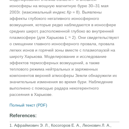
ионосферы на мощную магнитную бурю 30–31 мая
2003г. (максимальный индекс
Кр
= 8). Выявлены
эффекты глубокого негативного ионосферного
возмущения, которые редко наблюдаются в ионосфере
средних широт, расположенной глубоко во внутренней
плазмосфере (для Харькова
L
≈ 2). Они свидетельствуют
о смещении главного ионосферного провала, провала
легких ионов и горячей зоны вместе с плазмопаузой на
широту Харькова. Моделирование и исследование
эффектов термосферных возмущений, а также
теплового режима нейтральных и заряженных
компонентов верхней атмосферы Земли обнаружили их
значительные изменения во время бури. Наблюдение
выполнено с помощью радара некогерентного
рассеяния в Харькове.
Полный текст (PDF)
References:
1. Афраймович Э. Л., Косогоров Е. А., Леонович Л. А.,