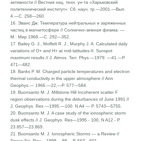
активности // Вестник нац. техн. ун-та «Харьковский
политехнический институт»: Сб. науч. тр.—2001.—Вып.
4.—С. 258—260.
16. Эванс Дж. Температура нейтральных и заряженных
частиц в магнитосфере // Солнечно-земная физика. —
М.: Мир 1968.—С. 292—352.
17. Bailey G. J., Moffett R. J., Murphy J. A. Calculated daily
variations of O+ and H+ at mid-latitudes-II. Sunspot
maximum results // J. Atmos. Terr. Phys.—1979. —41.—P.
471—482.
18. Banks P. M. Charged particle temperatures and electron
thermal conductivity in the upper atmosphere // Ann.
Geophys.— 1966.—22,—P. 577—584.
19. Buonsanto M. J. Millstone Hill Incoherent scatter F
region observations during the disturbances of June 1991 //
J. Geophys. Res —1995.—100. N A4 — P. 5743—5755.
20. Buonsanto M. J. A case study of the ionospheric storm
dusk effects // J. Geophys. Res—1995.- 100, N A12.- P.
23.857—23.869.
21. Buonsanto M. J. Ionospheric Storms — a Review //
Space Sci. Rev —1999 —88.—P. 563—601.