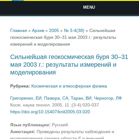
MENU
Вы здесь
Главная
»
Архив
»
2005
»
№ 3-4(38)
» Сильнейшая
геокосмическая буря 30–31 мая 2003 г.: результаты
измерений и моделирования
Сильнейшая геокосмическая буря 30–31
мая 2003 г.: результаты измерений и
моделирования
Рубрика:
Космическая и атмосферная физика
Григоренко, ЕИ
,
Пазюра, СА
,
Таран, ВИ
,
Черногор, ЛФ
Косм. наука технол. 2005, 11 ;(3-4):020-037
https://doi.org/10.15407/knit2005.03.020
Язык публикации:
Русский
Аннотация:
Приведены результаты наблюдения и
моделирования отклика области
F
и внешней