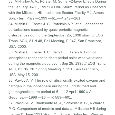
33. Mikhailov A. V., Förster M. Some F2-layer Effects During
the January 06-11, 1997 CEDAR Storm Period as Observed
with the Millstone Hill Incoherent Scatter Facility // J. Atmos.
Solar-Terr. Phys —1999 —61.—P. 249—261.
34. Mishin E., Foster J. C., Potekhin A P., et al. Ionospheric
perturbations caused by quasi-periodic magnetic
disturbances during the September 25, 1998 storm // EOS
Trans. AGU, 81 N 48, Fall Meeting, F 947, San Francisco,
USA, 2000.
35. Mishin E., Foster J. C., Rich F. J., Taran V. Prompt
ionospheric response to short period solar wind variations
during the magnetic cloud event Sep 25, 1998 // EOS Trans.
AGU, 82 No. 20. Spring Meeting. S 291, San Francisco,
USA, May 15, 2001.
36. Pavlov A. V. The role of vibrationally excited oxygen and
nitrogen in the ionosphere during the undisturbed and
geomag­netic storm period of 6 — 12 April 1990 // Ann.
Geophys.— 1998 —16 — P. 589—601.
37. Pavlov A. V., Buonsanto M. J., Schlesler A. C., Richards
P. G. Comparison of models and data at Millstone Hill during
the 5—11 June 1991 storm // J. Atmos. Solar-Terr. Phys.—