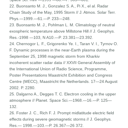
22. Buonsanto M. J., Gonzalez S. A., Pi X., el al. Radar
Chain Study of the May, 1995 Storm // J. Atmos. Solar Terr.
Phys.—1999.—61.—P. 233—248.
23. Buonsanto M. J., Pohlman L. M. Climatology of neutral
exospheric temperature above Millstone Hill // J. Geophys.
Res.-1998 —103, N A10.—P. 23.381—23.392.
24. Chernogor L. F., Grigorenko Ye. I., Taran V. I., Tyrnov O.
F. Dynamic processes in the near-Earth plasma during the
Sep­tember 25, 1998 magnetic storm from Kharkiv
incoherent scatter radar data // XXVII General Assembly of
the International Union of Radio Science, Programme,
Poster Presentations Maastricht Exhibition and Congress
Centre (MECC), Maastricht the Netherlands. 17—24 August
2002. P. 2280.
25. Dalgarno A., Degges T. C. Electron cooling in the upper
atmosphere // Planet. Space Sci.—1968.—16.—P. 125—
132.
26. Foster J. C., Rich F. J. Prompt midlatitude electric field
effects during severe geomagnetic storms // J. Geophys.
Res.— 1998.—103.—P. 26.367—26 372.