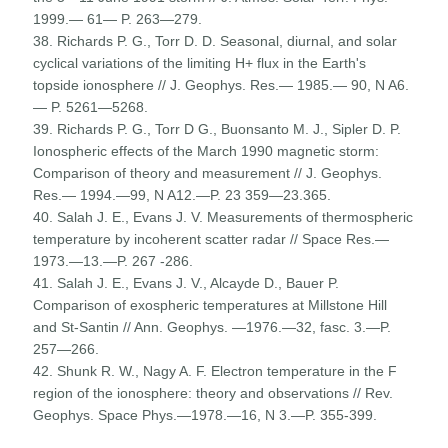
1999.— 61— P. 263—279.
38. Richards P. G., Torr D. D. Seasonal, diurnal, and solar
cyclical variations of the limiting H+ flux in the Earth's
topside ionosphere // J. Geophys. Res.— 1985.— 90, N A6.
— P. 5261—5268.
39. Richards P. G., Torr D G., Buonsanto M. J., Sipler D. P.
Ionospheric effects of the March 1990 magnetic storm:
Com­parison of theory and measurement // J. Geophys.
Res.— 1994.—99, N A12.—P. 23 359—23.365.
40. Salah J. E., Evans J. V. Measurements of thermospheric
temperature by incoherent scatter radar // Space Res.—
1973.—13.—P. 267 -286.
41. Salah J. E., Evans J. V., Alcayde D., Bauer P.
Comparison of exospheric temperatures at Millstone Hill
and St-Santin // Ann. Geophys. —1976.—32, fasc. 3.—P.
257—266.
42. Shunk R. W., Nagy A. F. Electron temperature in the F
region of the ionosphere: theory and observations // Rev.
Geophys. Space Phys.—1978.—16, N 3.—P. 355-399.