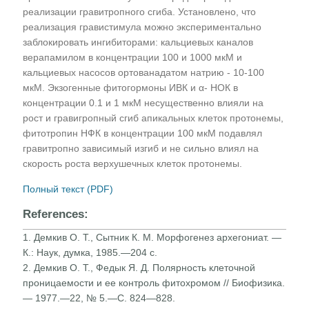
реализации гравитропного сгиба. Установлено, что
реализация гравистимула можно экспериментально
заблокировать ингибиторами: кальциевых каналов
верапамилом в концентрации 100 и 1000 мкМ и
кальциевых насосов ортованадатом натрию - 10-100
мкМ. Экзогенные фитогормоны ИВК и α- НОК в
концентрации 0.1 и 1 мкМ несущественно влияли на
рост и гравигропный сгиб апикальных клеток протонемы,
фитотропин НФК в концентрации 100 мкМ подавлял
гравитропно зависимый изгиб и не сильно влиял на
скорость роста верхушечных клеток протонемы.
Полный текст (PDF)
References:
1. Демкив О. Т., Сытник К. М. Морфогенез архегониат. —
К.: Наук, думка, 1985.—204 с.
2. Демкив О. Т., Федык Я. Д. Полярность клеточной
проницаемости и ее контроль фитохромом // Биофизика.
— 1977.—22, № 5.—С. 824—828.