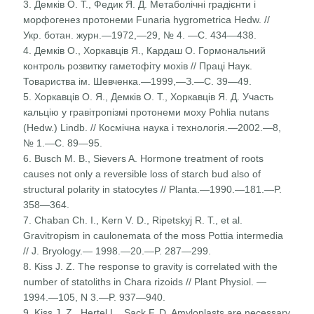
3. Демків О. Т., Федик Я. Д. Метаболічні градієнти і
морфо­генез протонеми Funaria hygrometrica Hedw. //
Укр. ботан. журн.—1972,—29, № 4. —С. 434—438.
4. Демків О., Хоркавців Я., Кардаш О. Гормональний
конт­роль розвитку гаметофіту мохів // Праці Наук.
Товариства ім. Шевченка.—1999,—З.—С. 39—49.
5. Хоркавців О. Я., Демків О. Т., Хоркавців Я. Д. Участь
кальцію у гравітропізмі протонеми моху Pohlia nutans
(Hedw.) Lindb. // Космічна наука і технологія.—2002.—8,
№ 1.—С. 89—95.
6. Busch M. В., Sievers A. Hormone treatment of roots
causes not only a reversible loss of starch bud also of
structural polarity in statocytes // Planta.—1990.—181.—P.
358—364.
7. Chaban Ch. I., Kern V. D., Ripetskyj R. T., et al.
Gravitropism in caulonemata of the moss Pottia intermedia
// J. Bryology.— 1998.—20.—P. 287—299.
8. Kiss J. Z. The response to gravity is correlated with the
number of statoliths in Chara rizoids // Plant Physiol. —
1994.—105, N 3.—P. 937—940.
9. Kiss J. Z., Hertel L., Sack F. D. Amyloplasts are necessary