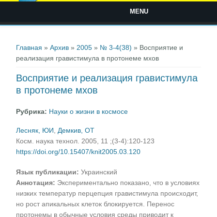
MENU
Вы здесь
Главная
»
Архив
»
2005
»
№ 3-4(38)
» Восприятие и
реализация гравистимула в протонеме мхов
Восприятие и реализация гравистимула
в протонеме мхов
Рубрика:
Науки о жизни в космосе
Лесняк, ЮИ
,
Демкив, ОТ
Косм. наука технол. 2005, 11 ;(3-4):120-123
https://doi.org/10.15407/knit2005.03.120
Язык публикации:
Украинский
Аннотация:
Экспериментально показано, что в условиях
низких температур перцепция гравистимула происходит,
но рост апикальных клеток блокируется. Перенос
протонемы в обычные условия среды приводит к