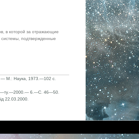
в, в которой за отражающие
и системы, подтвержденные
 — М.: Наука, 1973.—102 с.
о ун—ту.—2000.— 6.—С. 46—50.
ід 22.03.2000.