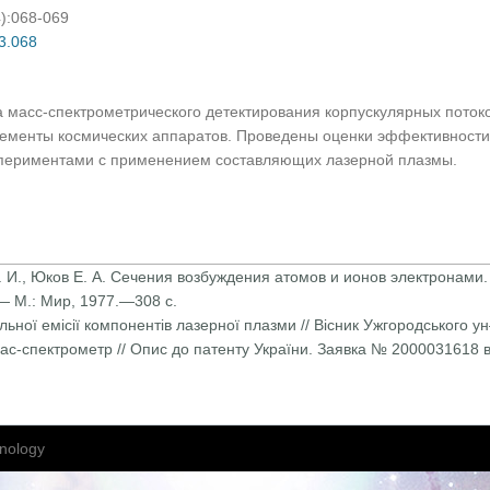
4):068-069
03.068
 масс-спектрометрического детектирования корпускулярных потоко
лементы космических аппаратов. Проведены оценки эффективност
периментами с применением составляющих лазерной плазмы.
. И., Юков Е. А. Сечения возбуждения атомов и ионов электронами.
— М.: Мир, 1977.—308 с.
гральної емісії компонентів лазерної плазми // Вісник Ужгородськог
 мас-спектрометр // Опис до патенту України. Заявка № 2000031618 в
nology