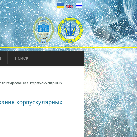
Ы
ПОИСК
етектирования корпускулярных
вания корпускулярных