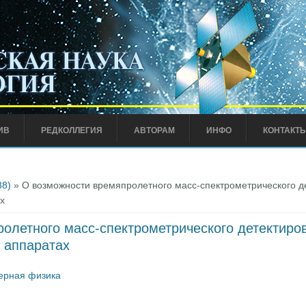
ИВ
РЕДКОЛЛЕГИЯ
АВТОРАМ
ИНФО
КОНТАКТ
38)
» О возможности времяпролетного масс-спектрометрического д
х
олетного масс-спектрометрического детектиро
х аппаратах
ерная физика