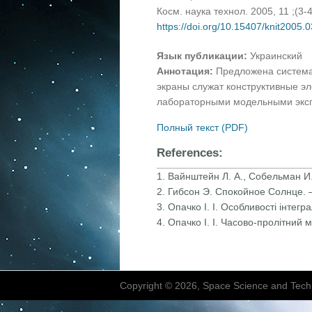
Косм. наука технол. 2005, 11 ;(3-
https://doi.org/10.15407/knit2005.
Язык публикации:
Украинский
Аннотация:
Предложена система
экраны служат конструктивные э
лабораторными модельными экс
Полный текст (PDF)
References:
1. Вайнштейн Л. А., Собельман И
2. Гибсон Э. Спокойное Солнце. 
3. Опачко І. І. Особливості інте
4. Опачко І. І. Часово-пролітний
Copyright © 2026, Space Science and Tech