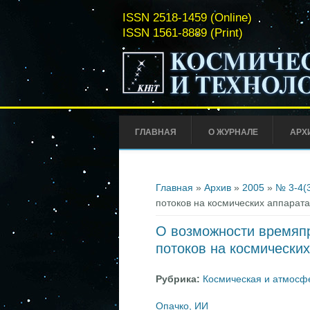
ISSN 2518-1459 (Online)
ISSN 1561-8889 (Print)
ГЛАВНАЯ
О ЖУРНАЛЕ
АРХ
Вы здесь
Главная
»
Архив
»
2005
»
№ 3-4(
потоков на космических аппарата
О возможности времяпр
потоков на космически
Рубрика:
Космическая и атмосф
Опачко, ИИ