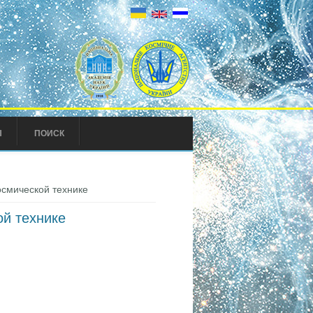
Ы
ПОИСК
осмической технике
ой технике