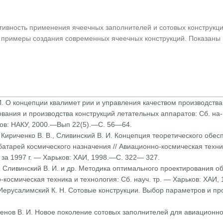
ивность применения ячеечных заполнителей и сотовых конструкций
ы примеры создания современных ячеечных конструкций. Показаны
. И. О концепции квалимет рии и управления качеством производств
вания и производства конструкций летательных аппаратов: Сб. на- 
ков: НАКУ, 2000.—Вып 22(5).—С. 56—64.
., Кириченко В. В., Сливин­ский В. И. Концепция теоретического обе
атарей космического назначения // Авиационно-космическая тех­ник
о за 1997 г. — Харьков: ХАИ, 1998.—С. 322— 327.
В., Сливинский В. И. и др. Методика оптимального проектирования о
-космическая техника и технология: Сб. науч. тр. — Харьков: ХАИ
, Иерусалимский К. Н. Сотовые конструкции. Выбор параметров и пр
еменов В. И. Новое поколе­ние сотовых заполнителей для авиационн