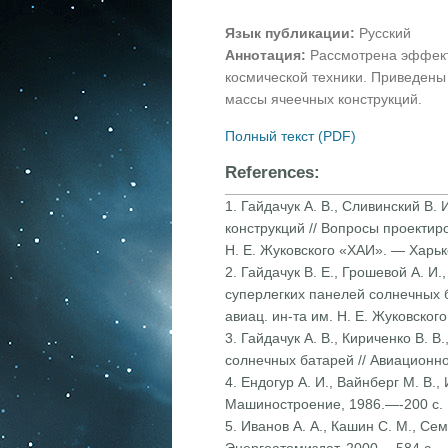
Язык публикации:
Русский
Аннотация:
Рассмотрена эффект
космической техники. Приведен
массы ячеечных конструкций.
Полный текст (PDF)
References:
1. Гайдачук А. В., Сливинский В
конструкций // Вопросы проектиро
Н. Е. Жуковского «ХАИ». — Харь
2. Гайдачук В. Е., Грошевой А. И
суперлегких панелей солнечных б
авиац. ин-та им. Н. Е. Жуковског
3. Гайдачук А. В., Кириченко В. 
солнечных батарей // Авиационно
4. Ендогур А. И., Вайнберг М. В.
Машиностроение, 1986.—-200 с.
5. Иванов А. А., Кашин С. М., С