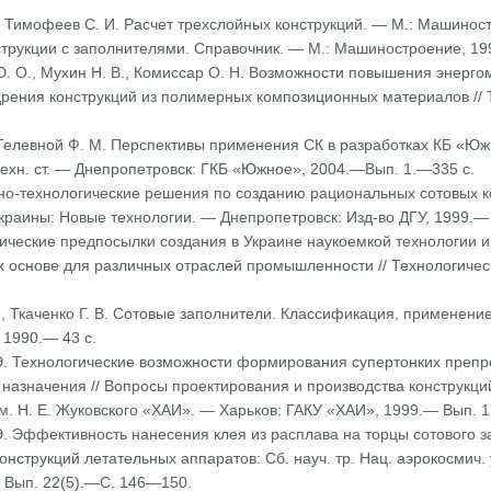
М., Тимофеев С. И. Расчет трехслойных конструкций. — М.: Машинос
нструкции с заполнителями. Справочник. — М.: Машиностроение, 19
 Ю. О., Мухин Н. В., Комиссар О. Н. Возможности повышения энерго
е­ния конструкций из полимерных композиционных матери­алов // Те
, Телевной Ф. М. Перспек­тивы применения СК в разработках КБ «Южн
техн. ст. — Днепропетровск: ГКБ «Южное», 2004.—Вып. 1.—335 с.
вно-технологические реше­ния по созданию рациональных сотовых к
краины: Новые технологии. — Днепропетровск: Изд-во ДГУ, 1999.—
нические предпосылки созда­ния в Украине наукоемкой технологии 
их основе для различных отраслей промышленности // Технологич
В., Ткаченко Г. В. Сотовые заполнители. Классификация, применени
 1990.— 43 с.
 Э. Технологические возмож­ности формирования супертонких преп
назначения // Вопросы проектирования и производства конструкций
а им. Н. Е. Жуковского «ХАИ». — Харьков: ГАКУ «ХАИ», 1999.— Вып. 
 Э. Эффективность нанесения клея из расплава на торцы сотового з
нструкций летатель­ных аппаратов: Сб. науч. тр. Нац. аэрокосмич. 
 Вып. 22(5).—С. 146—150.