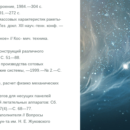
троение, 1984.—304 с.
91.—272 с.
массовых характеристик ракеты-
з. докл. XII науч.-техн. конф. —
ое» // Кос- мич. техника.
онструкций раз­личного
 С. 51—88.
и производства сотовых
еские системы, —1999.—№ 2.—С.
е, расчет физико­ механических
регов для несущих панелей
 лета­тельных аппаратов: Сб.
17(4).—С. 68—77.
аполнителя // Вопро­сы
ун-та им. Н. Е. Жуковского