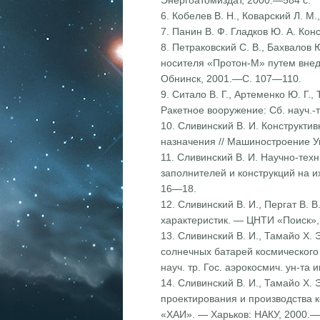
Энергоатомиздат, 2000.—584 с.
6. Кобелев В. Н., Коварский Л. 
7. Панин В. Ф. Гладков Ю. А. Ко
8. Петраковский С. В., Бахвалов
носителя «Протон-М» путем внедр
Обнинск, 2001.—С. 107—110.
9. Ситало В. Г., Артеменко Ю. Г.
Ракетное вооружение: Сб. науч.-
10. Сливинский В. И. Конструкти
назначения // Машиностроение У
11. Сливинский В. И. Научно-тех
заполнителей и конструкций на 
16—18.
12. Сливинский В. И., Пергат В. 
характеристик. — ЦНТИ «Поиск»,
13. Сливинский В. И., Тамайо X.
солнечных батарей космического 
науч. тр. Гос. аэрокосмич. ун-т
14. Сливинский В. И., Тамайо X.
проектирования и производства ко
«ХАИ». — Харьков: НАКУ, 2000.—