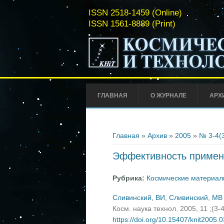
ISSN 2518-1459 (Online)
ISSN 1561-8889 (Print)
ГЛАВНАЯ
О ЖУРНАЛЕ
АРХ
Вы здесь
Главная
»
Архив
»
2005
»
№ 3-4(
Эффективность примене
Рубрика:
Космические материал
Сливинский, ВИ
,
Сливинский, МВ
Косм. наука технол. 2005, 11 ;(3-
https://doi.org/10.15407/knit2005.