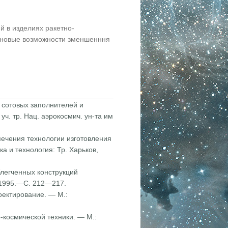
 в изделиях ракетно-
 новые возможности зменшенння
а сотовых заполнителей и
уч. тр. Нац. аэрокосмич. ун-та им
спечения техноло­гии изготовления
а и технология: Тр. Харьков,
блегченных кон­струкций
, 1995.—С. 212—217.
оектирова­ние. — М.:
о-космической техники. — М.: