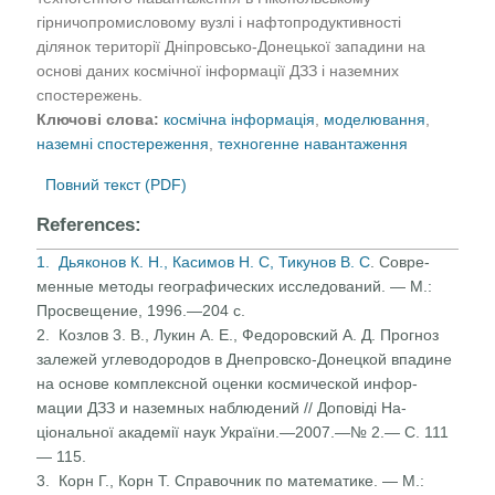
гірничопромисловому вузлі і нафтопродуктивності
ділянок території Дніпровсько-Донецької западини на
основі даних космічної інформації ДЗЗ і наземних
спостережень.
Ключові слова:
космічна інформація
,
моделювання
,
наземні спостереження
,
техногенне навантаження
Повний текст (PDF)
References:
1. Дьяконов К. Н., Касимов Н. С, Тикунов В. С
. Совре­
менные методы географических исследований. — М.:
Просвещение, 1996.—204 с.
2. Козлов 3. В., Лукин А. Е., Федоровский А. Д. Прогноз
залежей углеводородов в Днепровско-Донецкой впади­не
на основе комплексной оценки космической инфор­
мации ДЗЗ и наземных наблюдений // Доповіді На­
ціональної академії наук України.—2007.—№ 2.— С. 111
— 115.
3. Корн Г., Корн Т. Справочник по математике. — М.: