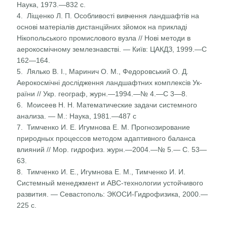
Наука, 1973.—832 с.
4. Ліщенко Л. П. Особливості вивчення ландшафтів на
основі матеріалів дистанційних зйомок на прикладі
Нікопольського промислового вузла // Нові методи в
аерокосмічному землезнавстві. — Київ: ЦАКДЗ, 1999.—С
162—164.
5. Лялько В. І., Маринич О. М., Федоровський О. Д.
Аерокосмічні дослідження ландшафтних комплексів Ук­
раїни // Укр. географ, журн.—1994.—№ 4.—С 3—8.
6. Моисеев Н. Н. Математические задачи системного
ана­лиза. — М.: Наука, 1981.—487 с
7. Тимченко И. Е. Игумнова Е. М. Прогнозирование
природных процессов методом адаптивного баланса
влияний // Мор. гидрофиз. журн.—2004.—№ 5.— С. 53—
63.
8. Тимченко И. Е., Игумнова Е. М., Тимченко И. И.
Системный менеджмент и ABC-технологии устойчивого
развития. — Севастополь: ЭКОСИ-Гидрофизика, 2000.—
225 с.