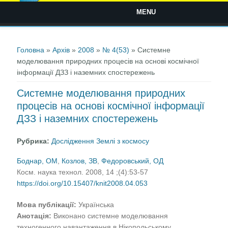
MENU
Ви є тут
Головна
»
Архів
»
2008
»
№ 4(53)
» Системне
моделювання природних процесів на основі космічної
інформації ДЗЗ і наземних спостережень
Системне моделювання природних
процесів на основі космічної інформації
ДЗЗ і наземних спостережень
Рубрика:
Дослідження Землі з космосу
Боднар, ОМ
,
Козлов, ЗВ
,
Федоровський, ОД
Косм. наука технол. 2008, 14 ;(4):53-57
https://doi.org/10.15407/knit2008.04.053
Мова публікації:
Українська
Анотація:
Виконано системне моделювання
техногенного навантаження в Нікопольському