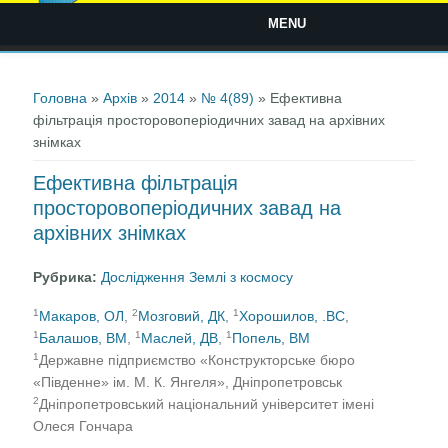
MENU
Ви є тут
Головна
»
Архів
»
2014
»
№ 4(89)
» Ефективна
фільтрація просторовоперіодичних завад на архівних
знімках
Ефективна фільтрація
просторовоперіодичних завад на
архівних знімках
Рубрика:
Дослідження Землі з космосу
1
2
1
Макаров, ОЛ
,
Мозговий, ДК
,
Хорошилов, .ВС
,
1
1
1
Балашов, ВМ
,
Маслей, ДВ
,
Попель, ВМ
1
Державне підприємство «Конструкторське бюро
«Південне» ім. М. К. Янгеля», Дніпропетровськ
2
Дніпропетровський національний університет імені
Олеся Гончара