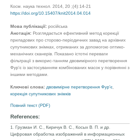
Косм. наука технол. 2014, 20 ;(4):14-21
https://doi.org/10.15407/knit2014.04.014
Мова публікації:
російська
Анотація:
Розглядається ефективний метод корекції
приладових про сторово-періодичних завад на архівних
супутникових знімках, отриманих за допомогою оптико-
механічних сканерів. Показано істотні переваги
фільтрації з викорис-танням двовимірного перетворення
Фур'є із застосуванням комбінованих масок у порівнянні з
іншими методами.
Ключові слова:
двовимірне перетворення Фур'є
,
корекція супутникових знімків
Повний текст (PDF)
References:
1. Грузман И. С., Киричук В. С., Косых В. П. и др.
Цифровая обработка изображений в информационных