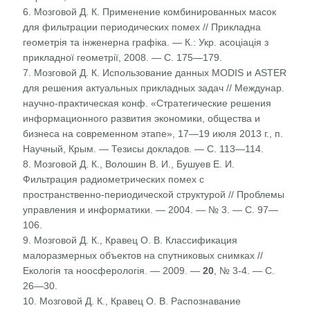
6. Мозговой Д. К. Применение комбинированных масок
для фильтрации периодических помех // Прикладна
геометрія та інженерна графіка. — К.: Укр. асоціація з
прикладної геометрії, 2008. — С. 175—179.
7. Мозговой Д. К. Использование данных MODIS и ASTER
для решения актуальных прикладных задач // Междунар.
научно-практическая конф. «Стратегические решения
информационного развития экономики, общества и
бизнеса на современном этапе», 17—19 июля 2013 г., п.
Научный, Крым. — Тезисы докладов. — С. 113—114.
8. Мозговой Д. К., Волошин В. И., Бушуев Е. И.
Фильтрация радиометрических помех с
пространственно-периодической структурой // Проблемы
управления и информатики. — 2004. — № 3. — С. 97—
106.
9. Мозговой Д. К., Кравец О. В. Классификация
малоразмерных объектов на спутниковых снимках //
Екологія та ноосферологія. — 2009. —
20
, № 3-4. — С.
26—30.
10. Мозговой Д. К., Кравец О. В. Распознавание