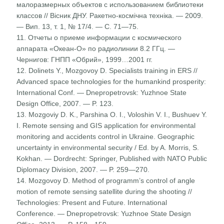
малоразмерных объектов с использованием библиотеки
классов // Вісник ДНУ. Ракетно-космічна техніка. — 2009.
— Вип. 13, т. 1, № 17/4. — С. 71—75.
11. Отчеты о приеме информации с космического
аппарата «Океан-О» по радиолинии 8.2 ГГц. —
Чернигов: ГНПП «Обрий», 1999…2001 гг.
12. Dolinets Y., Mozgovoy D. Specialists training in ERS //
Advanced space technologies for the humankind prosperity:
International Conf. — Dnepropetrovsk: Yuzhnoe State
Design Office, 2007. — P. 123.
13. Mozgoviy D. K., Parshina O. I., Voloshin V. I., Bushuev Y.
I. Remote sensing and GIS application for environmental
monitoring and accidents control in Ukraine. Geographic
uncertainty in environmental security / Ed. by A. Morris, S.
Kokhan. — Dordrecht: Springer, Published with NATO Public
Diplomacy Division, 2007. — P. 259—270.
14. Mozgovoy D. Method of programm’s control of angle
motion of remote sensing satellite during the shooting //
Technologies: Present and Future. International
Conference. — Dnepropetrovsk: Yuzhnoe State Design