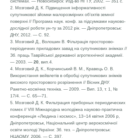
системах. — Новосибирск: Изд-во НГТУ, 2002. — 351 с.
2. Мозговий Д. К. Підвищення інформативності
супутникової зйомки малорозмірних об’єктів земної
поверхні // Програма наук. конф. за підсумками науково-
дослідної роботи ун-ту за 2012 рік. — Дніпропетровськ:
ДНУ, 2012. — С. 92.
3. Мозговий Д., Волошин В. Фільтрація просторово-
періодичних приладових завад на супутникових знімках //
Зб. праць Таврійської державної агротехнічної академії.
— 2003. —
20
, вип.4.
4. Мозговий Д. К., Корчинський В. М., Кравець О. В.
Використання вейвлетів в обробці супутникових знімків
високого просторового розрізнення // Вісник ДНУ.
Ракетно-космічна техніка. — 2009. — Вип. 13, т. 1, №
17/4. — С. 65—71.
5. Мозговой Д. К. Фильтрация приборных периодических
помех // VIII Міжнародна молодіжна науково-практична
конференція «Людина і космос», 13−14 квітня 2006 р,
Дніпропетровськ, Національний центр аерокосмічної
освіти молоді України: Зб. тез. – Дніпропетровськ:
НЦАОМУ, 2006. — С. 397.