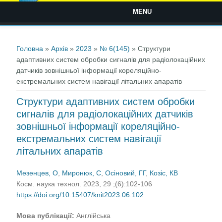
MENU
Ви є тут
Головна
»
Архів
»
2023
»
№ 6(145)
» Структури
адаптивних систем обробки сигналів для радіолокаційних
датчиків зовнішньої інформації кореляційно-
екстремальних систем навігації літальних апаратів
Структури адаптивних систем обробки
сигналів для радіолокаційних датчиків
зовнішньої інформації кореляційно-
екстремальних систем навігації
літальних апаратів
Мезенцев, О
,
Миронюк, С
,
Осіновий, ГГ
,
Козіс, КВ
Косм. наука технол. 2023, 29 ;(6):102-106
https://doi.org/10.15407/knit2023.06.102
Мова публікації:
Англійська