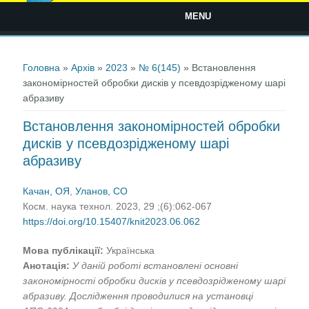
MENU
Ви є тут
Головна
»
Архів
»
2023
»
№ 6(145)
» Встановлення
закономірностей обробки дисків у псевдозрідженому шарі
абразиву
Встановлення закономірностей обробки
дисків у псевдозрідженому шарі
абразиву
Качан, ОЯ
,
Уланов, СО
Косм. наука технол. 2023, 29 ;(6):062-067
https://doi.org/10.15407/knit2023.06.062
Мова публікації:
Українська
Анотація:
У даній роботі
встановлені основні
закономірності обробки дисків у псевдозрідженому шарі
абразиву.
Дослідження проводилися на установці