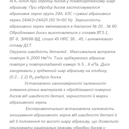
АПС-600А при обробці дисків у псевдозрідженому шарі
абразиву.
При обробці дисків застосовувалося
абразивне зерно групи 24А, 63С і суміші абразивних
зерен 24А63+24А20 (50 %+50 %).
Зернистість
абразивних зерен змінювалася в діапазоні № 20…№
80.
Оброблювані диски виготовлялися з сплавів ВТ3-1
,
ВТ-9
,
ЭИ698-ВД
,
сталі 45 HRC 38…45, і алюмінієвого
сплаву Д1Т.
Окружна швидкість деталей . Максимальна витрата
3
повітря
¾
2000 Нм
/ч.
Тиск зріджуючого абразив
повітря у повітропадаючій камері
¾
5…6 кПа.
Диск
занурювали у зріджений шар абразиву на глибину,
(0
.
2…1
.
2) R
радіуса диска.
д
Установлено
закономірності залежності
знімання різних матеріалів з оброблюваної поверхні
дисків від швидкості деталі, зернистості й марки
абразивного зерна.
Експериментально
встановлена залежність
зношування абразивного зерна від швидкості деталі й
від її положення по висоті шару абразиву, що дозволило
призначати раціональні режими обробки дисків у