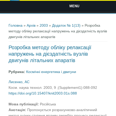
MENU
Ви є тут
Головна
»
Архів
»
2003
»
Додаток № 1(13)
» Розробка
методу обліку релаксації напружень на дієздатність вузлів
двигунів літальних апаратів
Розробка методу обліку релаксації
напружень на дієздатність вузлів
двигунів літальних апаратів
Рубрика:
Космічні енергетика і двигуни
Лисенко, АС
Косм. наука технол. 2003, 9 ;(Supplement1):088-092
https://doi.org/10.15407/knit2003.01s.088
Мова публікації:
Російська
Анотація:
Пропонується розрахунково-аналітичний
метод оцінки ступеня впливу перебігу процесу релаксації