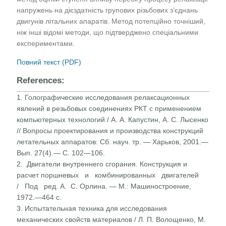
напружень на дієздатність групових різьбових з'єднань
двигунів літальних апаратів. Метод потепційно точніший,
ніж інші відомі методи, що підтверджено спеціальними
експериментами.
Повний текст (PDF)
References:
1. Голографические исследования релаксационных
явлений в резьбовых соединениях РКТ с применением
компьютерных технологий / А. А. Капустин, А. С. Лысенко
// Вопросы проектирования и производства конструкций
летательных аппаратов: Сб. науч. тр. — Харьков, 2001.—
Вып. 27(4).— С. 102—106.
2. Двигатели внутреннего сгорания. Конструкция и
расчет поршневых и комбинированных двигателей
/ Под ред. A. С. Орлина. — М.: Машиностроение,
1972.—464 с.
3. Испытательная техника для исследования
механических свойств материалов / Л. П. Волощенко, М.