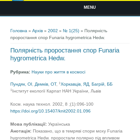
MENU
Ви є тут
Головна
»
Архів
»
2002
»
№ 1(25)
» Полярність
проростання спор Funaria hygrometrica Hedw.
Полярність проростання спор Funaria
hygrometrica Hedw.
Рубрика:
Науки про життя в космосі
1
Пундяк, ОI
,
Демків, ОТ
,
Хоркавців, ЯД
,
Багрій, ББ
1
Інститут екології Карпат НАН України, Львів
Косм. наука технол. 2002, 8 ;(1):096-100
https://doi.org/10.15407/knit2002.01.096
Мова публікації:
Українська
Анотація:
Показано, що в темряві спори моху Funaria
hygrometrica Hedw. проростали полярно під впливом