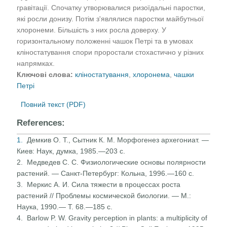
гравітації. Спочатку утворювалися ризоїдальні паростки,
які росли донизу. Потім з'являлися паростки майбутньої
хлоронеми. Більшість з них росла доверху. У
горизонтальному положенні чашок Петрі та в умовах
кліностатування спори проростали стохастично у різних
напрямках.
Ключові слова:
кліностатування
,
хлоронема
,
чашки
Петрі
Повний текст (PDF)
References:
1.
Демкив О. Т., Сытник К. М. Морфогенез архегониат. —
Киев: Наук, думка, 1985.—203 с.
2. Медведев С. С. Физиологические основы полярности
расте­ний. — Санкт-Петербург: Кольна, 1996.—160 с.
3. Меркис А. И. Сила тяжести в процессах роста
растений // Проблемы космической биологии. — М.:
Наука, 1990.— Т. 68.—185 с.
4. Barlow P. W. Gravity perception in plants: a multiplicity of