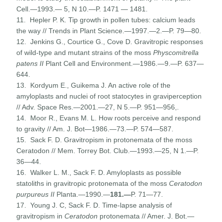
Cell.—1993.— 5, N 10.—P. 1471 — 1481.
11. Hepler P. K. Tip growth in pollen tubes: calcium leads
the way // Trends in Plant Science.—1997.—2.—P. 79—80.
12. Jenkins G., Courtice G., Cove D. Gravitropic responses
of wild-type and mutant strains of the moss
Physcomitrella
patens II
Plant Cell and Environment.—1986.—9.—P. 637—
644.
13. Kordyum E., Guikema J. An active role of the
amyloplasts and nuclei of root statocytes in graviperception
// Adv. Space Res.—2001.—27, N 5.—P. 951—956,.
14. Moor R., Evans M. L. How roots perceive and respond
to gravity // Am. J. Bot—1986.—73.—P. 574—587.
15. Sack F. D. Gravitropism in protonemata of the moss
Ceratodon // Mem. Torrey Bot. Club.—1993.—25, N 1.—P.
36—44.
16. Walker L. M., Sack F. D. Amyloplasts as possible
statoliths in gravitropic protonemata of the moss
Ceratodon
purpureus II
Planta.—1990.—
181.—
P. 71—77.
17. Young J. C, Sack F. D. Time-lapse analysis of
gravitropism in
Ceratodon
protonemata // Amer. J. Bot.—