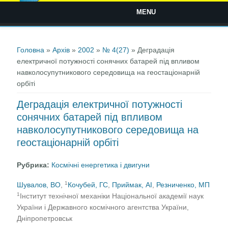
MENU
Ви є тут
Головна
»
Архів
»
2002
»
№ 4(27)
» Деградація
електричної потужності сонячних батарей під впливом
навколосупутникового середовища на геостаціонарній
орбіті
Деградація електричної потужності
сонячних батарей під впливом
навколосупутникового середовища на
геостаціонарній орбіті
Рубрика:
Космічні енергетика і двигуни
1
Шувалов, ВО
,
Кочубей, ГС
,
Приймак, АІ
,
Резниченко, МП
1
Інститут технічної механіки Нацiональної академії наук
України i Державного космічного агентства України,
Дніпропетровськ