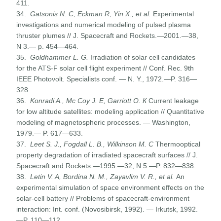
411.
34.
Gatsonis N. C, Eckman R, Yin X., et al.
Experimental
investigations and numerical modeling of pulsed plasma
thruster plumes // J. Spacecraft and Rockets.—2001.—38,
N 3.— p. 454—464.
35.
Goldhammer L. G.
Irradiation of solar cell candidates
for the ATS-F solar cell flight experiment // Conf. Rec. 9th
IEEE Photovolt. Specialists conf. — N. Y., 1972.—P. 316—
328.
36.
Konradi A., Mc Coy J. E, Garriott
О
.
К
Current leakage
for low altitude satellites: modeling application // Quantitative
modeling of magnetospheric processes. — Washington,
1979.— P. 617—633.
37.
Leet S. J., Fogdall L.
В
., Wilkinson M.
С
Thermooptical
property degradation of irradiated spacecraft surfaces // J.
Spacecraft and Rockets.—1995.—32, N 5.—P. 832—838.
38.
Letin V. A, Bordina N. M., Zayavlim V. R., et al.
An
experimental simulation of space environment effects on the
solar-cell battery // Problems of spacecraft-environment
interaction: Int. conf. (Novosibirsk, 1992). — Irkutsk, 1992.
—P. 110—112.