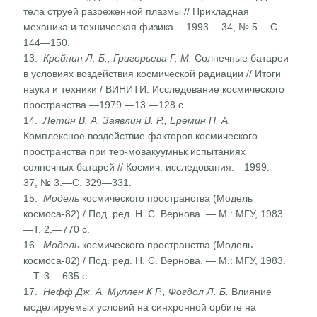
тела струей разреженной плазмы // Прикладная
механика и техниче­ская физика.—1993.—34, № 5.—С.
144—150.
13.
Крейнин Л. Б., Григорьева Г. М.
Солнечные батареи
в условиях воздействия космической радиации // Итоги
на­уки и техники / ВИНИТИ. Исследование космического
пространства.—1979.—13.—128 с.
14.
Летин В. А, Заявлин В. Р., Еремин П. А.
Комплексное воздействие факторов космического
пространства при тер-мовакуумньк испытаниях
солнечных батарей // Космич. исследования.—1999.—
37, № 3.—С. 329—331.
15.
Модель
космического пространства (Модель
космоса-82) / Под. ред. Н. С. Вернова. — М.: МГУ, 1983.
—Т. 2.—770 с.
16.
Модель
космического пространства (Модель
космоса-82) / Под. ред. Н. С. Вернова. — М.: МГУ, 1983.
—Т. 3.—635 с.
17.
Нефф Дж. А, Муллен К Р., Фогдол Л. Б.
Влияние
модели­руемых условий на синхронной орбите на