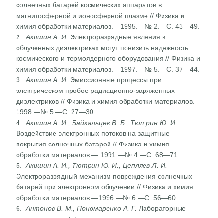
солнечных батарей космических аппаратов в
магнитосферной и ионос­ферной плазме // Физика и
химия обработки материа­лов.—1995.—№ 2.—С. 43—49.
2.
Акишин А. И.
Электроразрядные явления в
облученных диэлектриках могут понизить надежность
космического и термоядерного оборудования // Физика и
химия обработки материалов.—1997.—№ 5.—С. 37—44.
3.
Акишин А. И.
Эмиссионные процессы при
электрическом пробое радиационно-заряженных
диэлектриков // Физика и химия обработки материалов.—
1998.—№ 5.—С. 27—30.
4.
Акишин А. И., Байкальцев В. Б., Тютрин Ю. И.
Воздейст­вие электронных потоков на защитные
покрытия солнеч­ных батарей // Физика и химия
обработки материалов.— 1991.—№ 4.—С. 68—71.
5.
Акишин А. И., Тютрин Ю. И., Цепляев Л. И.
Электрораз­рядный механизм повреждения солнечных
батарей при электронном облучении // Физика и химия
обработки материалов.—1996.—№ 6.—С. 56—60.
6.
Антонов В. М., Пономаренко А. Г.
Лабораторные