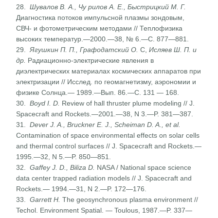
28.
Шувалов В. А., Чу рилов А. Е., Быстрицкий М. Г.
Диагно­стика потоков импульсной плазмы зондовым,
СВЧ- и фото­метрическим методами // Теплофизика
высоких темпера­тур.—2000.—38, № 6.—С. 877—881.
29.
Ягушкин П. П., Графодатский О.
С,
Исляев Ш. П. и
др.
Радиационно-электрические явления в
диэлектрических материалах космических аппаратов при
электризации // Исслед. по геомагнетизму, аэрономии и
физике Солнца.— 1989.—Вып. 86.—С. 131 — 168.
30.
Boyd I. D.
Review of hall thruster plume modeling // J.
Space­craft and Rockets.—2001.—38, N 3.—P. 381—387.
31.
Dever J. A., Bruckner E. J., Scheiman D. A., et al.
Contamina­tion of space environmental effects on solar cells
and thermal control surfaces // J. Spacecraft and Rockets.—
1995.—32, N 5.—P. 850—851.
32.
Gaffey J. D., Biliza D.
NASA / National space science
data center trapped radiation models // J. Spacecraft and
Rockets.— 1994.—31, N 2.—P. 172—176.
33.
Garrett H.
The geosynchronous plasma environment //
Techol. Environment Spatial. — Toulous, 1987.—P. 337—