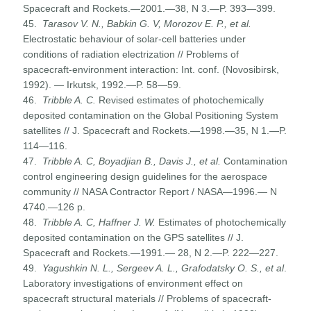
Spacecraft and Rockets.—2001.—38, N 3.—P. 393—399.
45.
Tarasov V. N., Babkin G. V, Morozov E. P., et al.
Electrostatic behaviour of solar-cell batteries under
conditions of radiation electrization // Problems of
spacecraft-environment interaction: Int. conf. (Novosibirsk,
1992). — Irkutsk, 1992.—P. 58—59.
46.
Tribble A. C.
Revised estimates of photochemically
deposited contamination on the Global Positioning System
satellites // J. Spacecraft and Rockets.—1998.—35, N 1.—P.
114—116.
47.
Tribble A. C, Boyadjian
В
., Davis J., et al.
Contamination
control engineering design guidelines for the aerospace
com­munity // NASA Contractor Report / NASA—1996.— N
4740.—126 p.
48.
Tribble A. C, Haffner J. W.
Estimates of photochemically
deposited contamination on the GPS satellites // J.
Spacecraft and Rockets.—1991.— 28, N 2.—P. 222—227.
49.
Yagushkin N. L., Sergeev A. L., Grafodatsky O. S., et al
.
Laboratory investigations of environment effect on
spacecraft structural materials // Problems of spacecraft-