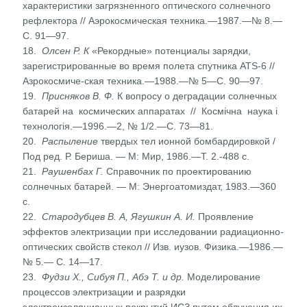
характеристики загрязненного оптического солнечного
рефлектора // Аэро­космическая техника.—1987.—№ 8.—
С. 91—97.
18.
Олсен Р. К
«Рекордные» потенциалы зарядки,
зарегистри­рованные во время полета спутника ATS-6 //
Азрокосмиче-ская техника.—1988.—№ 5—С. 90—97.
19.
Присняков В. Ф.
К вопросу о деградации солнечных
батарей на космических аппаратах // Космічна наука і
технологія.—1996.—2, № 1/2.—С. 73—81.
20.
Распыление
твердых тел ионной бомбардировкой /
Под ред. Р. Бериша. — М: Мир, 1986.—Т. 2.-488 с.
21.
Раушенбах Г.
Справочник по проектированию
солнечных батарей. — М: Энергоатомиздат, 1983.—360
с.
22.
Стародубцев В. А, Ягушкин А. И.
Проявление
эффектов электризации при исследовании радиационно-
оптических свойств стекол // Изв. иузов. Физика.—1986.—
№ 5.— С. 14—17.
23.
Фудзи
X
., Сибуя П., Абэ Т. и др.
Моделирование
процессов электризации и разрядки
электроизоляционных покрытий ИСЗ путем облучения их