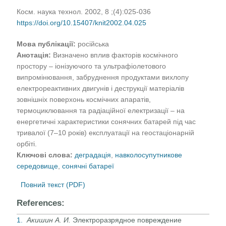
Косм. наука технол. 2002, 8 ;(4):025-036
https://doi.org/10.15407/knit2002.04.025
Мова публікації:
російська
Анотація:
Визначено вплив факторів космічного
простору – іонізуючого та ультрафіолетового
випромінювання, забруднення продуктами вихлопу
електрореактивних двигунів і деструкції матеріалів
зовнішніх поверхонь космічних апаратів,
термоциклювання та радіаційної електризації – на
енергетичні характеристики сонячних батарей під час
тривалої (7–10 років) експлуатації на геостаціонарній
орбіті.
Ключові слова:
деградація
,
навколосупутникове
середовище
,
сонячні батареї
Повний текст (PDF)
References:
1.
Акишин А. И.
Электроразрядное повреждение