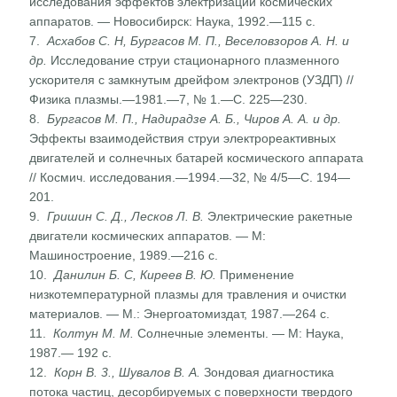
исследо­вания эффектов электризации космических
аппаратов. — Новосибирск: Наука, 1992.—115 с.
7.
Асхабов С. Н, Бургасов М. П., Веселовзоров А. Н. и
др.
Исследование струи стационарного плазменного
ускорителя с замкнутым дрейфом электронов (УЗДП) //
Физика плазмы.—1981.—7, № 1.—С. 225—230.
8.
Бургасов М. П., Надирадзе А. Б., Чиров А. А. и др.
Эффекты взаимодействия струи электрореактивных
двига­телей и солнечных батарей космического аппарата
// Космич. исследования.—1994.—32, № 4/5—С. 194—
201.
9.
Гришин С. Д., Лесков Л. В.
Электрические ракетные
двигатели космических аппаратов. — М:
Машиностроение, 1989.—216 с.
10.
Данилин Б. С, Киреев В. Ю.
Применение
низкотемпера­турной плазмы для травления и очистки
материалов. — М.: Энергоатомиздат, 1987.—264 с.
11.
Колтун М. М.
Солнечные элементы. — М: Наука,
1987.— 192 с.
12.
Корн В. 3., Шувалов В. А.
Зондовая диагностика
потока частиц, десорбируемых с поверхности твердого