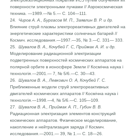
поверхности электронными пуч­ками // Аэрокосмическая
техника. —1989.—№ 5.— С. 104—111.
24.
Чиров А. А., Бургасов М. П., Заявлин В. Р. и др.
Влияние струй плазмы электрореактивных двигателей на
энергети­ческие характеристики солнечных батарей //
Космич. исс­ледования.—1997.—35, № 3.—С. 331— 333.
25.
Шувалов В. А., Кочубей Г. С, Приймак А. И. и др.
Моделирование радиационной электризации
подветренных поверхностей космических аппаратов на
полярной орбите в ионосфере Земли // Космічна наука і
технологія.—2001.— 7, № 5/6.—С. 30—43.
26.
Шувалов В. А., Левкович О. А, Кочубей Г. С.
Приближен­ные модели струй электрореактивных
двигателей космиче­ских аппаратов // Космічна наука і
технологія.—1998.—4, № 5/6.—С. 105—109.
27.
Шувалов В. А., Приймак А. П., Губин В. В.
Радиационная электризация элементов конструкций
космических аппара­тов. Физическое моделирование,
накопление и нейтрализа­ция заряда // Космич.
исследования.—2001.— 39, № 1.— С. 18—26.