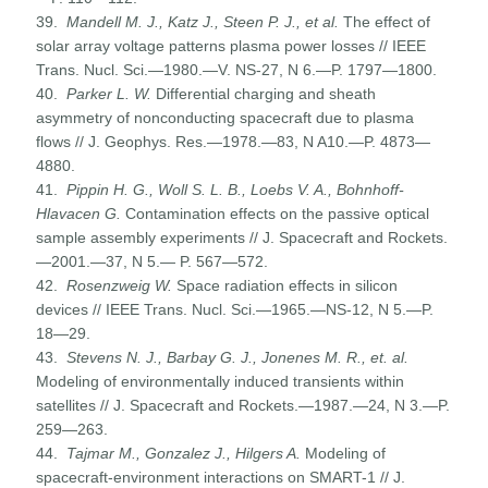
39.
Mandell M. J., Katz J., Steen P. J., et al.
The effect of
solar array voltage patterns plasma power losses // IEEE
Trans. Nucl. Sci.—1980.—V. NS-27, N 6.—P. 1797—1800.
40.
Parker L. W.
Differential charging and sheath
asymmetry of nonconducting spacecraft due to plasma
flows // J. Geophys. Res.—1978.—83, N A10.—P. 4873—
4880.
41.
Pippin H. G., Woll S. L.
В
., Loebs V. A., Bohnhoff-
Hlavacen G.
Contamination effects on the passive optical
sample assembly experiments // J. Spacecraft and Rockets.
—2001.—37, N 5.— P. 567—572.
42.
Rosenzweig W.
Space radiation effects in silicon
devices // IEEE Trans. Nucl. Sci.—1965.—NS-12, N 5.—P.
18—29.
43.
Stevens N. J., Barbay G. J., Jonenes M. R., et. al.
Modeling of environmentally induced transients within
satellites // J. Space­craft and Rockets.—1987.—24, N 3.—P.
259—263.
44.
Tajmar M., Gonzalez J., Hilgers A.
Modeling of
spacecraft-en­vironment interactions on SMART-1 // J.