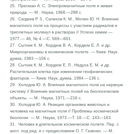
25. Пресман А. С. Электромагнитные поля и живая
природа. — М.: Наука, 1968.—288 с.
26. Сагдеев Р. 3., Салихов К. М., Молин Ю. Н. Влияние
магнитного поля на процессы с участием радикалов и
триплетных молекул в растворах // Успехи химии.—
1977.— 46, № 4.—С. 569—601.
27. Сытник К. М., Кордюм В. А., Кордюм Е. Л. и др.
Микроорганизмы в космическом полете. — Киев: Наук.
думка, 1983.—156 с.
28. Сытник К. М., Кордюм Е. Л., Недуха Е. М. и др.
Растительная клетка при изменении геофизических
факто­ров. — Киев: Наук, думка, 1984.—136 с.
29. Холодов Ю. А. Влияние магнитного поля на нервную
систему // Влияние магнитных полей на биологические
объекты. — М.: Наука, 1971.—216 с.
30. Холодов Ю. А. Реакция организма животных и
человека на магнитные поля // Проблемы космической
биологии. — М.: Наука, 1973.—Т. 18.—С. 143—163.
31. Человек в длительном космическом полете: Пер. с
англ. под ред. и с предисловием О. Г. Газенко. — М.: