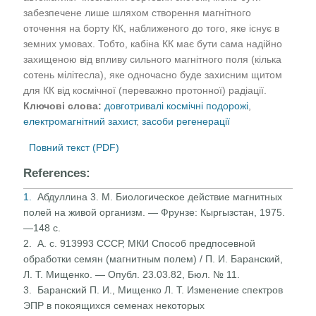
забезпечене лише шляхом створення магнітного
оточення на борту КК, наближеного до того, яке існує в
земних умовах. Тобто, кабіна КК має бути сама надійно
захищеною від впливу сильного магнітного поля (кілька
сотень мілітесла), яке одночасно буде захисним щитом
для КК від космічної (переважно протонної) радіації.
Ключові слова:
довготривалі космічні подорожі
,
електромагнітний захист
,
засоби регенерації
Повний текст (PDF)
References:
1.
Абдуллина 3. М. Биологическое действие магнитных
полей на живой организм. — Фрунзе: Кыргызстан, 1975.
—148 с.
2. А. с. 913993 СССР, МКИ Способ предпосевной
обработки семян (магнитным полем) / П. И. Баранский,
Л. Т. Ми­щенко. — Опубл. 23.03.82, Бюл. № 11.
3. Баранский П. И., Мищенко Л. Т. Изменение спектров
ЭПР в покоящихся семенах некоторых