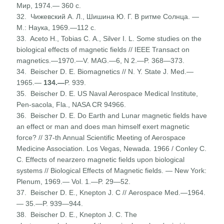
Мир, 1974.— 360 с.
32. Чижевский А. Л., Шишина Ю. Г. В ритме Солнца. —
М.: Наука, 1969.—112 с.
33. Aceto H., Tobias С. A., Silver I. L. Some studies on the
biological effects of magnetic fields // IEEE Transact on
magnetics.—1970.—V. MAG.—6, N 2.—P. 368—373.
34. Beischer D. E. Biomagnetics // N. Y. State J. Med.—
1965.—
134.—
P. 939.
35. Beischer D. E. US Naval Aerospace Medical Institute,
Pen-sacola, Fla., NASA CR 94966.
36. Beischer D. E. Do Earth and Lunar magnetic fields have
an effect or man and does man himself exert magnetic
force? // 37-th Annual Scientific Meeting of Aerospace
Medicine Associa­tion. Los Vegas, Newada. 1966 / Conley С.
С. Effects of nearzero magnetic fields upon biological
systems // Biological Effects of Magnetic fields. — New York:
Plenum, 1969.— Vol. 1.—P. 29—52.
37. Beischer D. E., Knepton J. С // Aerospace Med.—1964.
— 35.—P. 939—944.
38. Beischer D. E., Knepton J. C. The