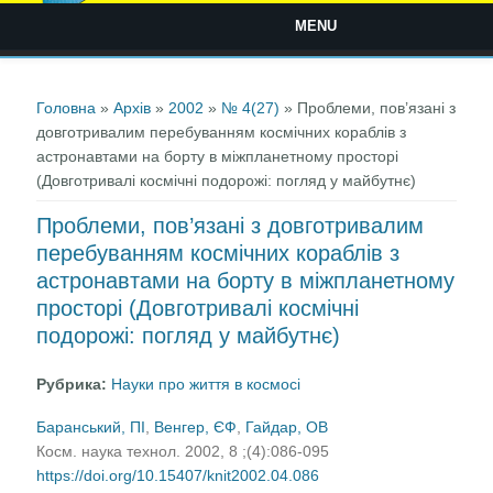
MENU
Ви є тут
Головна
»
Архів
»
2002
»
№ 4(27)
» Проблеми, пов’язані з
довготривалим перебуванням космічних кораблів з
астронавтами на борту в міжпланетному просторі
(Довготривалі космічні подорожі: погляд у майбутнє)
Проблеми, пов’язані з довготривалим
перебуванням космічних кораблів з
астронавтами на борту в міжпланетному
просторі (Довготривалі космічні
подорожі: погляд у майбутнє)
Рубрика:
Науки про життя в космосі
Баранський, ПI
,
Венгер, ЄФ
,
Гайдар, ОВ
Косм. наука технол. 2002, 8 ;(4):086-095
https://doi.org/10.15407/knit2002.04.086