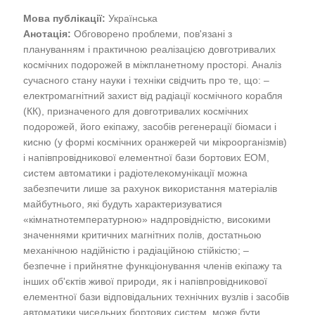
Мова публікації:
Українська
Анотація:
Обговорено проблеми, пов'язані з
плануванням і практичною реалізацією довготривалих
космічних подорожей в міжпланетному просторі. Аналіз
сучасного стану науки і техніки свідчить про те, що: –
електромагнітний захист від радіації космічного корабля
(КК), призначеного для довготривалих космічних
подорожей, його екіпажу, засобів регенерації біомаси і
кисню (у формі космічних оранжерей чи мікроорганізмів)
і напівпровідникової елементної бази бортових ЕОМ,
систем автоматики і радіотелекомунікації можна
забезпечити лише за рахунок використання матеріалів
майбутнього, які будуть характеризуватися
«кімнатнотемпературною» надпровідністю, високими
значеннями критичних магнітних полів, достатньою
механічною надійністю і радіаційною стійкістю; –
безпечне і прийнятне функціонування членів екіпажу та
інших об'єктів живої природи, як і напівпровідникової
елементної бази відповідальних технічних вузлів і засобів
автоматики чисельних бортових систем, може бути