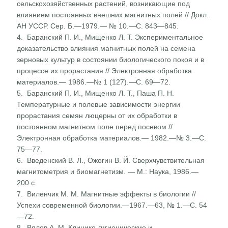
сельскохозяйственных растений, возникающие под
влиянием постоянных внешних магнитных полей // Докл.
АН УССР. Сер. Б.—1979.— № 10.—С. 843—845.
4. Баранский П. И., Мищенко Л. Т. Экспериментальное
доказательство влияния магнитных полей на семена
зерно­вых культур в состоянии биологического покоя и в
процессе их прорастания // Электронная обработка
материалов.— 1986.—№ 1 (127).—С. 69—72.
5. Баранский П. И., Мищенко Л. Т., Паша П. Н.
Температур­ные и полевые зависимости энергии
прорастания семян люцерны от их обработки в
постоянном магнитном поле перед посевом //
Электронная обработка материалов.— 1982.—№ 3.—С.
75—77.
6. Введенский В. Л., Ожогин В. Й. Сверхчувствительная
магнитометрия и биомагнетизм. — М.: Наука, 1986.—
200 с.
7. Виленчик М. М. Магнитные эффекты в биологии //
Успехи современной биологии.—1967.—63, № 1.—С. 54
—72.
8. Вялов А. М. Клинико-гигиенические и