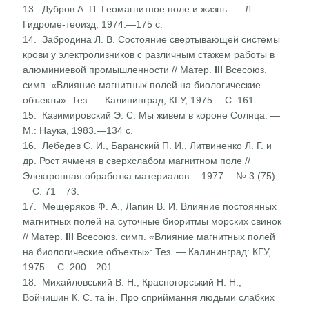
13. Дубров А. П. Геомагнитное поле и жизнь. — Л.:
Гидроме-теоизд, 1974.—175 с.
14. Забродина Л. В. Состояние свертывающей системы
крови у электролизников с различным стажем работы в
алюминие­вой промышленности // Матер.
III
Всесоюз.
симп. «Влия­ние магнитных полей на биологические
объекты»: Тез. — Калининград, КГУ, 1975.—С. 161.
15. Казимировский Э. С. Мы живем в короне Солнца. —
М.: Наука, 1983.—134 с.
16. Лебедев С. И., Баранский П. И., Литвиненко Л. Г. и
др. Рост ячменя в сверхслабом магнитном поле //
Электронная обработка материалов.—1977.—№ 3 (75).
—С. 71—73.
17. Мещеряков Ф. А., Лапин В. И. Влияние постоянных
магнитных полей на суточные биоритмы морских свинок
// Матер.
III
Всесоюз. симп. «Влияние магнитных полей
на биологические объекты»: Тез. — Калининград: КГУ,
1975.—С. 200—201.
18. Михайловський В. Н., Красногорський Н. Н.,
Войчишин К. С. та ін. Про сприймання людьми слабких