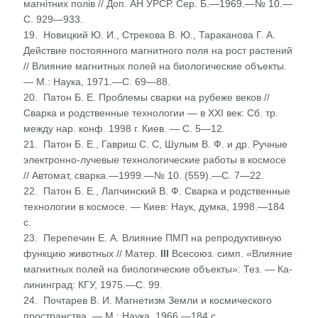
магнітних полів // Доп. АН УРСР. Сер. Б.—1969.—№ 10.—
С. 929—933.
19. Новицкий Ю. И., Стрекова В. Ю., Тараканова Г. А.
Действие постоянного магнитного поля на рост растений
// Влияние магнитных полей на биологические объекты.
— М.: Наука, 1971.—С. 69—88.
20. Патон Б. Е. Проблемы сварки на рубеже веков //
Сварка и родственные технологии — в XXI век: Сб. тр.
между нар. конф. 1998 г. Киев. — С. 5—12.
21. Патон Б. Е., Гавриш С. С, Шулым В. Ф. и др. Ручные
электронно-лучевые технологические работы в космосе
// Автомат, сварка.—1999.—№ 10. (559).—С. 7—22.
22. Патон Б. Е., Лапчинский В. Ф. Сварка и родственные
технологии в космосе. — Киев: Наук, думка, 1998.—184
с.
23. Перепечин Е. А. Влияние ПМП на репродуктивную
функ­цию животных // Матер.
III
Всесоюз. симп. «Влияние
магнитных полей на биологические объекты»: Тез. — Ка­
лининград: КГУ, 1975.—С. 99.
24. Почтарев В. И. Магнетизм Земли и космического
простран­ства. — М.: Наука, 1966.—184 с.