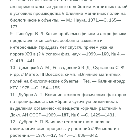
экспериментальные данные о действии магнитных полей
в условиях производ­ства // Влияние магнитных полей на
биологические объек­ты. — М.: Наука, 1971.—С. 165—
177.
9. Гинзбург В. Л. Какие проблемы физики и астрофизики
представляются сейчас особенно важными и
интересными (тридцать лет спустя, причем уже на
пороге XXI в.)? // Успехи физ. наук.—1999.—
169,
№ 4.—
С. 419—441.
10. Демецкий А. М., Розвадовский В. Д., Сурганова С. Ф.
и др. // Матер.
III
Всесоюз. симп. «Влияние магнитных
полей на биологические объекты»: Тез. — Калининград:
КГУ, 1975.—С. 154—155.
11. Дубров А. П. Влияние гелиогеофизических факторов
на проницаемость мембран и суточную ритмичность
выделе­ния органических веществ корнями растений //
Докл. АН СССР.—1969.—
187,
№ 6.—С. 1429—1431.
12. Дубров А. П. Влияние геомагнитного поля на
физиологиче­ские процессы у растений // Физиология
растений.— 1970.—
17,
№ 4.—С. 836—842.