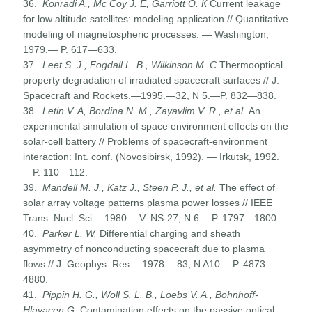
36.
Konradi A., Mc Coy J. E, Garriott
О
.
К
Current leakage
for low altitude satellites: modeling application // Quantitative
modeling of magnetospheric processes. — Washington,
1979.— P. 617—633.
37.
Leet S. J., Fogdall L.
В
., Wilkinson M.
С
Thermooptical
property degradation of irradiated spacecraft surfaces // J.
Spacecraft and Rockets.—1995.—32, N 5.—P. 832—838.
38.
Letin V. A, Bordina N. M., Zayavlim V. R., et al.
An
experimental simulation of space environment effects on the
solar-cell battery // Problems of spacecraft-environment
interaction: Int. conf. (Novosibirsk, 1992). — Irkutsk, 1992.
—P. 110—112.
39.
Mandell M. J., Katz J., Steen P. J., et al.
The effect of
solar array voltage patterns plasma power losses // IEEE
Trans. Nucl. Sci.—1980.—V. NS-27, N 6.—P. 1797—1800.
40.
Parker L. W.
Differential charging and sheath
asymmetry of nonconducting spacecraft due to plasma
flows // J. Geophys. Res.—1978.—83, N A10.—P. 4873—
4880.
41.
Pippin H. G., Woll S. L.
В
., Loebs V. A., Bohnhoff-
Hlavacen G.
Contamination effects on the passive optical