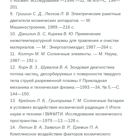
// Космич. исследования.—1994.—32, № 4/5—С. 194—
201.
9.
Гришин С. Д., Лесков Л. В.
Электрические ракетные
двигатели космических аппаратов. — М:
Машиностроение, 1989.—216 с.
10.
Данилин Б. С, Киреев В. Ю.
Применение
низкотемпера­турной плазмы для травления и очистки
материалов. — М.: Энергоатомиздат, 1987.—264 с.
11.
Колтун М. М.
Солнечные элементы. — М: Наука,
1987.— 192 с.
12.
Корн В. 3., Шувалов В. А.
Зондовая диагностика
потока частиц, десорбируемых с поверхности твердого
тела струей разреженной плазмы // Прикладная
механика и техниче­ская физика.—1993.—34, № 5.—С.
144—150.
13.
Крейнин Л. Б., Григорьева Г. М.
Солнечные батареи
в условиях воздействия космической радиации // Итоги
на­уки и техники / ВИНИТИ. Исследование космического
пространства.—1979.—13.—128 с.
14.
Летин В. А, Заявлин В. Р., Еремин П. А.
Комплексное воздействие факторов космического