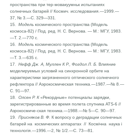
пространства при тер-мовакуумньк испытаниях
солнечных батарей // Космич. исследования.—1999.—
37, № 3.—С. 329—331.
15.
Модель
космического пространства (Модель
космоса-82) / Под. ред. Н. С. Вернова. — М.: МГУ, 1983.
—Т. 2.—770 с.
16.
Модель
космического пространства (Модель
космоса-82) / Под. ред. Н. С. Вернова. — М.: МГУ, 1983.
—Т. 3.—635 с.
17.
Нефф Дж. А, Муллен К Р., Фогдол Л. Б.
Влияние
модели­руемых условий на синхронной орбите на
характеристики загрязненного оптического солнечного
рефлектора // Аэро­космическая техника.—1987.—№ 8.—
С. 91—97.
18.
Олсен Р. К
«Рекордные» потенциалы зарядки,
зарегистри­рованные во время полета спутника ATS-6 //
Азрокосмиче-ская техника.—1988.—№ 5—С. 90—97.
19.
Присняков В. Ф.
К вопросу о деградации солнечных
батарей на космических аппаратах // Космічна наука і
технологія.—1996.—2, № 1/2.—С. 73—81.