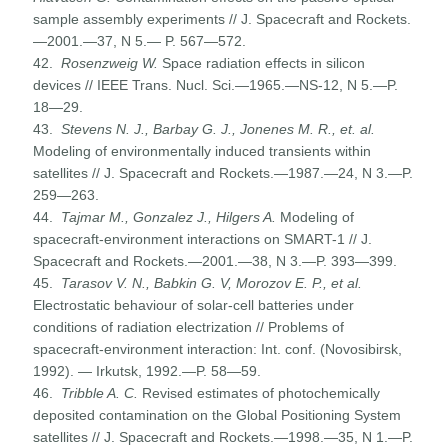
sample assembly experiments // J. Spacecraft and Rockets.
—2001.—37, N 5.— P. 567—572.
42.
Rosenzweig W.
Space radiation effects in silicon
devices // IEEE Trans. Nucl. Sci.—1965.—NS-12, N 5.—P.
18—29.
43.
Stevens N. J., Barbay G. J., Jonenes M. R., et. al.
Modeling of environmentally induced transients within
satellites // J. Space­craft and Rockets.—1987.—24, N 3.—P.
259—263.
44.
Tajmar M., Gonzalez J., Hilgers A.
Modeling of
spacecraft-en­vironment interactions on SMART-1 // J.
Spacecraft and Rockets.—2001.—38, N 3.—P. 393—399.
45.
Tarasov V. N., Babkin G. V, Morozov E. P., et al.
Electrostatic behaviour of solar-cell batteries under
conditions of radiation electrization // Problems of
spacecraft-environment interaction: Int. conf. (Novosibirsk,
1992). — Irkutsk, 1992.—P. 58—59.
46.
Tribble A. C.
Revised estimates of photochemically
deposited contamination on the Global Positioning System
satellites // J. Spacecraft and Rockets.—1998.—35, N 1.—P.