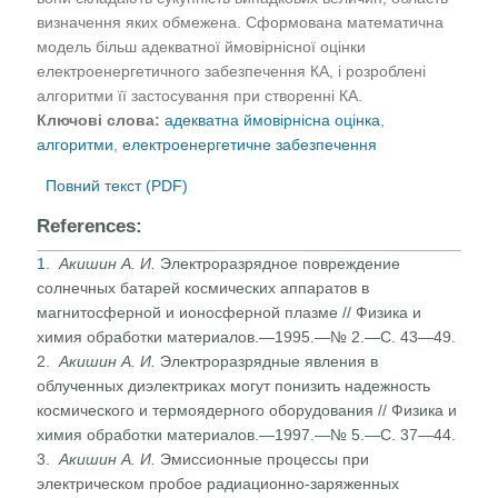
визначення яких обмежена. Сформована математична
модель більш адекватної ймовірнісної оцінки
електроенергетичного забезпечення КА, і розроблені
алгоритми її застосування при створенні КА.
Ключові слова:
адекватна ймовірнісна оцінка
,
алгоритми
,
електроенергетичне забезпечення
Повний текст (PDF)
References:
1.
Акишин А. И.
Электроразрядное повреждение
солнечных батарей космических аппаратов в
магнитосферной и ионос­ферной плазме // Физика и
химия обработки материа­лов.—1995.—№ 2.—С. 43—49.
2.
Акишин А. И.
Электроразрядные явления в
облученных диэлектриках могут понизить надежность
космического и термоядерного оборудования // Физика и
химия обработки материалов.—1997.—№ 5.—С. 37—44.
3.
Акишин А. И.
Эмиссионные процессы при
электрическом пробое радиационно-заряженных