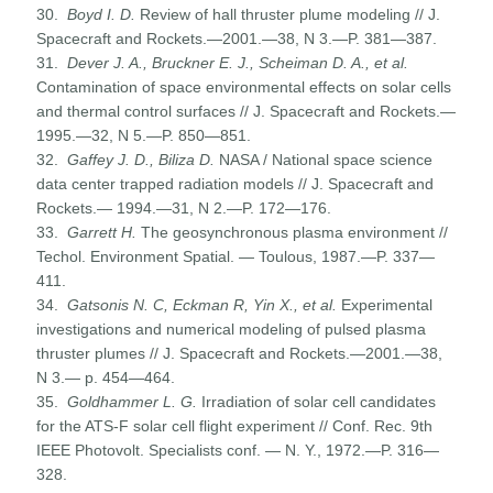
30.
Boyd I. D.
Review of hall thruster plume modeling // J.
Space­craft and Rockets.—2001.—38, N 3.—P. 381—387.
31.
Dever J. A., Bruckner E. J., Scheiman D. A., et al.
Contamina­tion of space environmental effects on solar cells
and thermal control surfaces // J. Spacecraft and Rockets.—
1995.—32, N 5.—P. 850—851.
32.
Gaffey J. D., Biliza D.
NASA / National space science
data center trapped radiation models // J. Spacecraft and
Rockets.— 1994.—31, N 2.—P. 172—176.
33.
Garrett H.
The geosynchronous plasma environment //
Techol. Environment Spatial. — Toulous, 1987.—P. 337—
411.
34.
Gatsonis N. C, Eckman R, Yin X., et al.
Experimental
investigations and numerical modeling of pulsed plasma
thruster plumes // J. Spacecraft and Rockets.—2001.—38,
N 3.— p. 454—464.
35.
Goldhammer L. G.
Irradiation of solar cell candidates
for the ATS-F solar cell flight experiment // Conf. Rec. 9th
IEEE Photovolt. Specialists conf. — N. Y., 1972.—P. 316—
328.