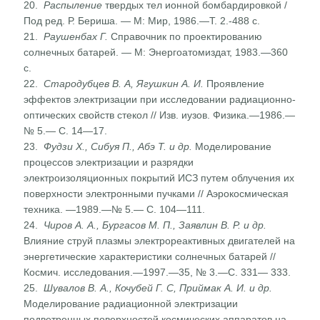
20.
Распыление
твердых тел ионной бомбардировкой /
Под ред. Р. Бериша. — М: Мир, 1986.—Т. 2.-488 с.
21.
Раушенбах Г.
Справочник по проектированию
солнечных батарей. — М: Энергоатомиздат, 1983.—360
с.
22.
Стародубцев В. А, Ягушкин А. И.
Проявление
эффектов электризации при исследовании радиационно-
оптических свойств стекол // Изв. иузов. Физика.—1986.—
№ 5.— С. 14—17.
23.
Фудзи
X
., Сибуя П., Абэ Т. и др.
Моделирование
процессов электризации и разрядки
электроизоляционных покрытий ИСЗ путем облучения их
поверхности электронными пуч­ками // Аэрокосмическая
техника. —1989.—№ 5.— С. 104—111.
24.
Чиров А. А., Бургасов М. П., Заявлин В. Р. и др.
Влияние струй плазмы электрореактивных двигателей на
энергети­ческие характеристики солнечных батарей //
Космич. исс­ледования.—1997.—35, № 3.—С. 331— 333.
25.
Шувалов В. А., Кочубей Г. С, Приймак А. И. и др.
Моделирование радиационной электризации
подветренных поверхностей космических аппаратов на