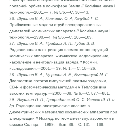
полярной орбите в ионосфере Земли // Космічна наука і
технологія.—2001.— 7, № 5/6.—С. 30—43.
26.
Шувалов В. А., Левкович О. А, Кочубей Г. С.
Приближен­ные модели струй электрореактивных
двигателей космиче­ских аппаратов // Космічна наука і
технологія.—1998.—4, № 5/6.—С. 105—109.
27.
Шувалов В. А., Приймак А. П., Губин В. В.
Радиационная электризация элементов конструкций
космических аппара­тов. Физическое моделирование,
накопление и нейтрализа­ция заряда // Космич.
исследования.—2001.— 39, № 1.— С. 18—26.
28.
Шувалов В. А., Чу рилов А. Е., Быстрицкий М. Г.
Диагно­стика потоков импульсной плазмы зондовым,
СВЧ- и фото­метрическим методами // Теплофизика
высоких темпера­тур.—2000.—38, № 6.—С. 877—881.
29.
Ягушкин П. П., Графодатский О.
С,
Исляев Ш. П. и
др.
Радиационно-электрические явления в
диэлектрических материалах космических аппаратов при
электризации // Исслед. по геомагнетизму, аэрономии и
физике Солнца.— 1989.—Вып. 86.—С. 131 — 168.