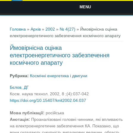
MENU
Ви є тут
Головна
»
Архів
»
2002
»
№ 4(27)
» Ймовірнісна оцінка
електроенергетичного забезпечення космічного апарату
Ймовірнісна оцінка
електроенергетичного забезпечення
космічного апарату
Рубрика:
Космічні енергетика і двигуни
Бєлов, ДГ
Косм. наука технол. 2002, 8 ;(4):037-042
https://doi.org/10.15407/knit2002.04.037
Мова публікації:
російська
Анотація:
Проаналізовані головні чинники, які впливають
на електроенергетичне забезпечення КА. Показано, що
вони складають сукупність випадкових величин, область