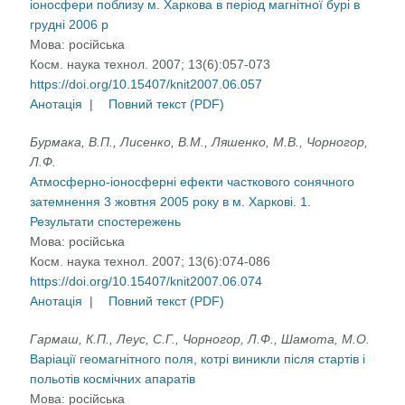
іоносфери поблизу м. Харкова в період магнітної бурі в
грудні 2006 р
Мова:
російська
Косм. наука технол. 2007; 13(6):057-073
https://doi.org/10.15407/knit2007.06.057
Анотація
|
Повний текст (PDF)
Бурмака, В.П., Лисенко, В.М., Ляшенко, М.В., Чорногор,
Л.Ф.
Атмосферно-іоносферні ефекти часткового сонячного
затемнення 3 жовтня 2005 року в м. Харкові. 1.
Результати спостережень
Мова:
російська
Косм. наука технол. 2007; 13(6):074-086
https://doi.org/10.15407/knit2007.06.074
Анотація
|
Повний текст (PDF)
Гармаш, К.П., Леус, С.Г., Чорногор, Л.Ф., Шамота, М.О.
Варіації геомагнітного поля, котрі виникли після стартів і
польотів космічних апаратів
Мова:
російська