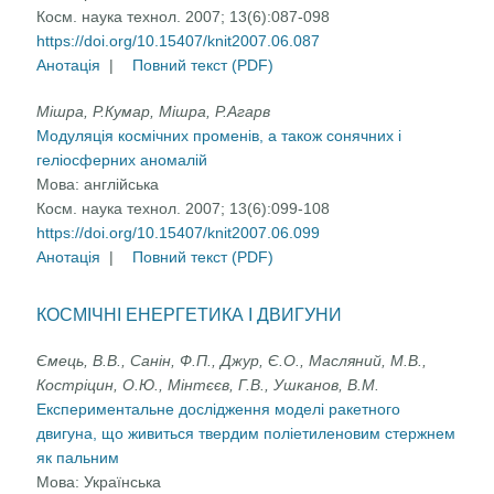
Косм. наука технол. 2007; 13(6):087-098
https://doi.org/10.15407/knit2007.06.087
Анотація
|
Повний текст (PDF)
Мішра, Р.Кумар, Мішра, Р.Агарв
Модуляція космічних променів, а також сонячних і
геліосферних аномалій
Мова:
англійська
Косм. наука технол. 2007; 13(6):099-108
https://doi.org/10.15407/knit2007.06.099
Анотація
|
Повний текст (PDF)
КОСМІЧНІ ЕНЕРГЕТИКА І ДВИГУНИ
Ємець, В.В., Санін, Ф.П., Джур, Є.О., Масляний, М.В.,
Костріцин, О.Ю., Мінтєєв, Г.В., Ушканов, В.М.
Експериментальне дослідження моделі ракетного
двигуна, що живиться твердим поліетиленовим стержнем
як пальним
Мова:
Українська