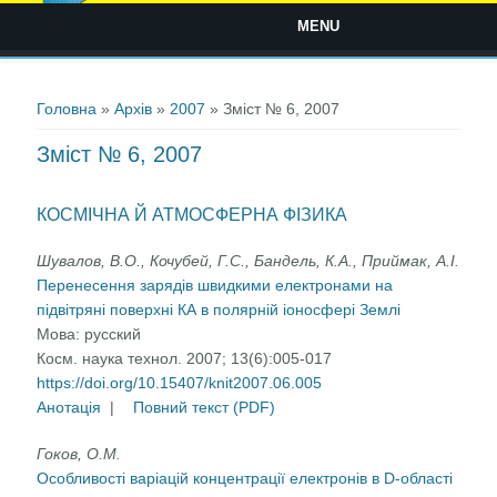
MENU
Ви є тут
Головна
»
Архів
»
2007
» Зміст № 6, 2007
Зміст № 6, 2007
КОСМІЧНА Й АТМОСФЕРНА ФІЗИКА
Шувалов, В.О., Кочубей, Г.С., Бандель, К.А., Приймак, А.І.
Перенесення зарядів швидкими електронами на
підвітряні поверхні КА в полярній іоносфері Землі
Мова:
русский
Косм. наука технол. 2007; 13(6):005-017
https://doi.org/10.15407/knit2007.06.005
Анотація
|
Повний текст (PDF)
Гоков, О.M.
Особливості варіацій концентрації електронів в D-області