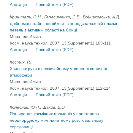
Анотація
|
Повний текст (PDF)
Кришталь, О.H., Герасименко, С.В., Войцеховська, А.Д.
Дрібномасштабні нестійкості в передспалаховій плазмі
петель в активній області на Сонці
Мова:
російська
Косм. наука технол. 2007; 13(Supplement1):109-111
Анотація
|
Повний текст (PDF)
Костик, Р.І.
Хвильові рухи в незвичайному утворенні сонячної
атмосфери
Мова:
російська
Косм. наука технол. 2007; 13(Supplement1):112-114
Анотація
|
Повний текст (PDF)
Колесник, Ю.Л., Шахов, Б.О.
Поширення космічних променів у просторово-
неоднорідному міжпланетному розсіювальному
середовищі