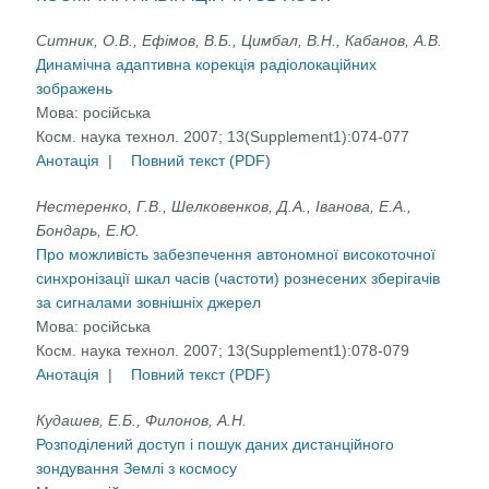
Ситник, О.В., Ефімов, В.Б., Цимбал, В.Н., Кабанов, А.В.
Динамічна адаптивна корекція радіолокаційних
зображень
Мова:
російська
Косм. наука технол. 2007; 13(Supplement1):074-077
Анотація
|
Повний текст (PDF)
Нестеренко, Г.В., Шелковенков, Д.А., Іванова, Е.А.,
Бондарь, Е.Ю.
Про можливість забезпечення автономної високоточної
синхронізації шкал часів (частоти) рознесених зберігачів
за сигналами зовнішніх джерел
Мова:
російська
Косм. наука технол. 2007; 13(Supplement1):078-079
Анотація
|
Повний текст (PDF)
Кудашев, Е.Б., Филонов, А.Н.
Розподілений доступ і пошук даних дистанційного
зондування Землі з космосу