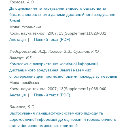
Козлова, А.О.
До оцінювання та картування видового багатства за
багатоспектральними даними дистанційного зондування
Землі
Мова:
Українська
Косм. наука технол. 2007; 13(Supplement1):029-032
Анотація
|
Повний текст (PDF)
Федоровський, А.Д., Козлов, З.В., Суханов, К.Ю.,
Якімчук, В.Г.
Комплексне використання космічної інформації
дистанційного зондування Землі і наземних
спостережень для прогнозної оцінки покладів вуглеводнів
Мова:
російська
Косм. наука технол. 2007; 13(Supplement1):038-040
Анотація
|
Повний текст (PDF)
Ліщенко, Л.П.
Застосування ландшафтно-системного підходу та
аерокосмічної інформації до оцінювання геоекологічного
стану гірничопромислових територій