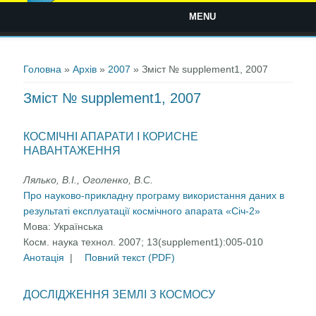
MENU
Ви є тут
Головна
»
Архів
»
2007
» Зміст № supplement1, 2007
Зміст № supplement1, 2007
КОСМІЧНІ АПАРАТИ І КОРИСНЕ
НАВАНТАЖЕННЯ
Лялько, В.І., Оголенко, В.С.
Про науково-прикладну програму використання даних в
результаті експлуатації космічного апарата «Січ-2»
Мова:
Українська
Косм. наука технол. 2007; 13(supplement1):005-010
Анотація
|
Повний текст (PDF)
ДОСЛІДЖЕННЯ ЗЕМЛІ З КОСМОСУ