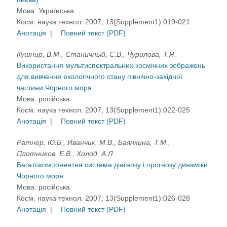
Мова:
Українська
Косм. наука технол. 2007; 13(Supplement1):019-021
Анотація
|
Повний текст (PDF)
Кушнир, В.М., Станичный, С.В., Чурилова, Т.Я.
Використання мультиспектральних космічних зображень
для вивчення екологічного стану північно-західної
частини Чорного моря
Мова:
російська
Косм. наука технол. 2007; 13(Supplement1):022-025
Анотація
|
Повний текст (PDF)
Ратнер, Ю.Б., Иванчик, М.В., Баянкина, Т.М.,
Плотников, Е.В., Холод, А.Л.
Багатокомпонентна система діагнозу і прогнозу динаміки
Чорного моря
Мова:
російська
Косм. наука технол. 2007; 13(Supplement1):026-028
Анотація
|
Повний текст (PDF)