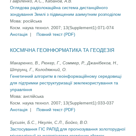
Гавріленко, А.С., Кабанов, А.В.
Оглядова радіолокаційна система дистанційного
зондування Землі з підвищеним азимутним розподілом
Мова:
російська
Косм. наука технол. 2007; 13(Supplement1):071-074
Анотація
|
Повний текст (PDF)
КОСМІЧНА ГЕОІНФОРМАТИКА ТА ГЕОДЕЗІЯ
Макаренко, В., Рюкер, Г., Соммер, Р., Джанібеков, Н.,
Штрунц, Г., Колодяжний, О.
Генетичний алгоритм в геоінформаційному середовищі
для підтримки реструктуризації землекористування та
управління
Мова:
англійська
Косм. наука технол. 2007; 13(Supplement1):033-037
Анотація
|
Повний текст (PDF)
Бусигін, Б.С., Нікулін, С.Л., Бойко, В.О.
Застосування ГІС РАПІД для прогнозування золоторудної
мінералізації за матеріалами космічних зйомок