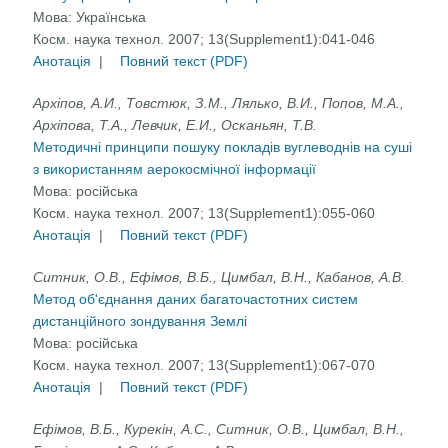
Мова:
Українська
Косм. наука технол. 2007; 13(Supplement1):041-046
Анотація
|
Повний текст (PDF)
Архіпов, А.И., Товстюк, З.М., Лялько, В.И., Попов, М.А.,
Архіпова, Т.А., Левчик, Е.И., Осканьян, Т.В.
Методичні принципи пошуку покладів вуглеводнів на суші
з використанням аерокосмічної інформації
Мова:
російська
Косм. наука технол. 2007; 13(Supplement1):055-060
Анотація
|
Повний текст (PDF)
Ситник, О.В., Ефімов, В.Б., Цимбал, В.Н., Кабанов, А.В.
Метод об'єднання даних багаточастотних систем
дистанційного зондування Землі
Мова:
російська
Косм. наука технол. 2007; 13(Supplement1):067-070
Анотація
|
Повний текст (PDF)
Ефімов, В.Б., Курекін, А.С., Ситник, О.В., Цимбал, В.Н.,