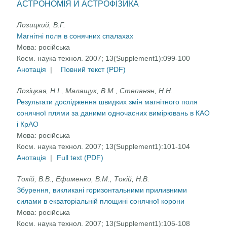
АСТРОНОМІЯ Й АСТРОФІЗИКА
Лозицкий, В.Г.
Магнітні поля в сонячних спалахах
Мова:
російська
Косм. наука технол. 2007; 13(Supplement1):099-100
Анотація
|
Повний текст (PDF)
Лозіцкая, Н.І., Малащук, В.М., Степанян, Н.Н.
Результати дослідження швидких змін магнітного поля
сонячної плями за даними одночасних вимірювань в КАО
і КрАО
Мова:
російська
Косм. наука технол. 2007; 13(Supplement1):101-104
Анотація
|
Full text (PDF)
Токій, В.В., Ефименко, В.М., Токій, Н.В.
Збурення, викликані горизонтальними приливними
силами в екваторіальній площині сонячної корони
Мова:
російська
Косм. наука технол. 2007; 13(Supplement1):105-108