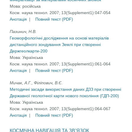
Мова:
російська
Косм. наука технол. 2007; 13(Supplement1):047-054
Анотація
|
Повний текст (PDF)
Пазинич, Н.В.
Геоморфологічні дослідження на основі матеріалів
дистанційного зондування Землі при створенні
Держгеолкарти-200
Мова:
Українська
Косм. наука технол. 2007; 13(Supplement1):061-064
Анотація
|
Повний текст (PDF)
Мичак, А.Г., Філіпович, В.Є.
Методичні засади використання даних ДЗЗ при створенні
Державної геологічної карти нового покоління (ГДП-200)
Мова:
Українська
Косм. наука технол. 2007; 13(Supplement1):064-067
Анотація
|
Повний текст (PDF)
КОСМІЧНА НАВІГАЦІЯ ТА ЗВ’ЯЗОК