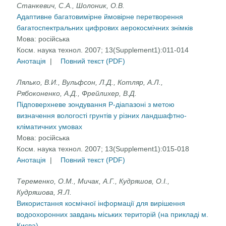
Станкевич, С.А., Шолоник, О.В.
Адаптивне багатовимірне ймовірне перетворення
багатоспектральних цифрових аерокосмічних знімків
Мова:
російська
Косм. наука технол. 2007; 13(Supplement1):011-014
Анотація
|
Повний текст (PDF)
Лялько, В.И., Вульфсон, Л.Д., Котляр, А.Л.,
Рябоконенко, А.Д., Фрейлихер, В.Д.
Підповерхневе зондування Р-діапазоні з метою
визначення вологості грунтів у різних ландшафтно-
кліматичних умовах
Мова:
російська
Косм. наука технол. 2007; 13(Supplement1):015-018
Анотація
|
Повний текст (PDF)
Теременко, О.М., Мичак, А.Г., Кудряшов, О.I.,
Кудряшова, Я.Л.
Використання космічної інформації для вирішення
водоохоронних завдань міських територій (на прикладі м.
Києва)