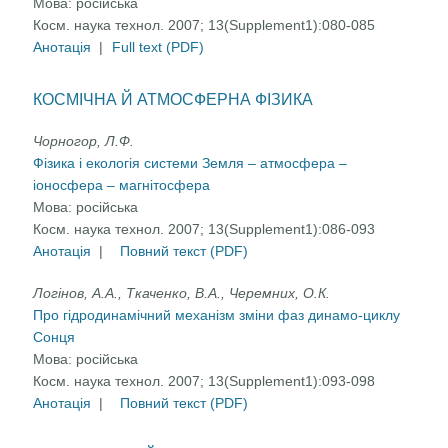
Мова:
російська
Косм. наука технол. 2007; 13(Supplement1):080-085
Анотація
|
Full text (PDF)
КОСМІЧНА Й АТМОСФЕРНА ФІЗИКА
Чорногор, Л.Ф.
Фізика і екологія системи Земля – атмосфера –
іоносфера – магнітосфера
Мова:
російська
Косм. наука технол. 2007; 13(Supplement1):086-093
Анотація
|
Повний текст (PDF)
Логінов, А.А., Ткаченко, В.А., Черемних, О.К.
Про гідродинамічний механізм зміни фаз динамо-циклу
Сонця
Мова:
російська
Косм. наука технол. 2007; 13(Supplement1):093-098
Анотація
|
Повний текст (PDF)