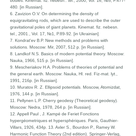
bodies. Kinemat. fiz. nebesn.. tel., 2000, Vol. 16, №5, P.477-
480. [in Russian].
6. Zavizion O.V. On determining the density of
equigravitating rods, which are used to describe the outer
gravitational poles of giant planets. Kinemat. fiz. nebesn.
tel., 2001., Vol. 17, №1, P.89-92. [in Ukrainian].
7. Kondrat'ev B.P. New methods and problems with
solutions. Moscow: Mir, 2007, 512 p. [in Russian].
8. Landkof N.S. Basics of modern potential theory. Moscow:
Nauka, 1966, 515 p. [in Russian].
9. Mescheriakov H.A. Problems of theories of potential and
the general earth. Moscow: Nauka, Hl. red. Fiz-mat. lyt.,
1991, 216p. [in Russian].
10. Muratov R. Z. Ellipsoid potentials. Moscow, Atomizdat,
1976, 144 p. [in Russian].
11. Pellynen L.P. Cherry geodesy (Theoretical geodesy).
Moscow: Nedra, 1978, 264 p. [in Russian].
12. Appell Paul , J. Kampé de Feriet Fonctions
hypergéometriques et hypersphériques. Paris, Gauthier-
Villars, 1926, 434p. 13. Axler S., Bourdon P., Ramey W.
Harmonic Function Theory (2nd edition). Springer-Verlag,