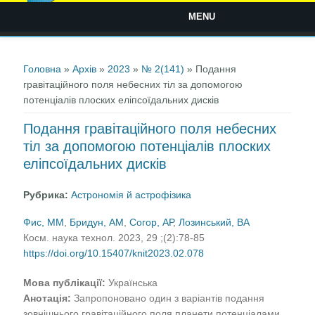
MENU
Ви є тут
Головна
»
Архів
»
2023
»
№ 2(141)
» Подання
гравітаційного поля небесних тіл за допомогою
потенціалів плоских еліпсоїдальних дисків
Подання гравітаційного поля небесних
тіл за допомогою потенціалів плоских
еліпсоїдальних дисків
Рубрика:
Астрономія й астрофізика
Фис, ММ
,
Бридун, АМ
,
Согор, АР
,
Лозинський, ВА
Косм. наука технол. 2023, 29 ;(2):78-85
https://doi.org/10.15407/knit2023.02.078
Мова публікації:
Українська
Анотація:
Запропоновано один з варіантів подання
зовнішнього гравітаційного поля планети потенціалами