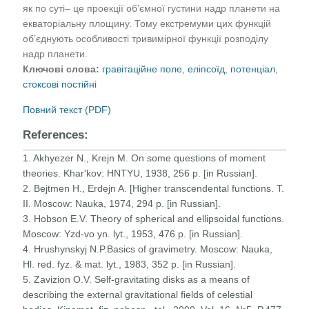
як по суті– це проекції об’ємної густини надр планети на
екваторіальну площину. Тому екстремуми цих функцій
об’єднують особливості тривимірної функції розподілу
надр планети.
Ключові слова:
гравітаційне поле
,
еліпсоїд
,
потенціал
,
стоксові постійні
Повний текст (PDF)
References:
1. Akhyezer N., Krejn M. On some questions of moment
theories. Khar'kov: HNTYU, 1938, 256 p. [in Russian].
2. Bejtmen H., Erdejn A. [Higher transcendental functions. T.
II. Moscow: Nauka, 1974, 294 p. [in Russian].
3. Hobson E.V. Theory of spherical and ellipsoidal functions.
Moscow: Yzd-vo yn. lyt., 1953, 476 p. [in Russian].
4. Hrushynskyj N.P.Basics of gravimetry. Moscow: Nauka,
Hl. red. fyz. & mat. lyt., 1983, 352 p. [in Russian].
5. Zavizion O.V. Self-gravitating disks as a means of
describing the external gravitational fields of celestial