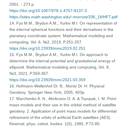
2001. - 273 р.
https://doi.org/10.1007/978-1-4757-8137-3
https://sites.math.washington.edu/~morrow/336_18/HFT.pdf
14. Fys M.M., Brydun A.M., Yurkiv M.I. On representation of
the internal spherical functions and their derivatives in the
planetary coordinate system. Mathematical modeling and
computing, Vol. 6, №2, 2019, P.251-257.
https://doi.org/10.23939/mmc2019.02.251
15. Fys M.M., Brydun A.M., Yurkiv M.I. On approach to
determine the internal potential and gravitational energy of
ellipsoid. Mathematical modeling and computing, Vol. 8,
№3, 2021, P.359-367.
https://doi.org/10.23939/mmc2021.03.359
16. Hofmann-Wellenhof Dr. B., Moritz Dr. H. Physical
Geodesy. Springer New York, 2005, 403p.
17. Marchenko A. N., Abrikosov O. A. & Tsyupak, I. M. Point
mass models and their use in the orbital method of satellite
geodesy. 2. Application of point mass models for differential
refinement of the orbits of artificial Earth satellites (AES).
Kinemat. phys. celest. bodies. 1(5), 1985, P.72-80.