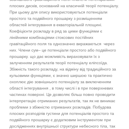
плоских дисків, оснований на класичній теорії потенціалу.
При цьому для опису використовуються потенціали
простого та подвійного прошарку з розміщенням
областей інтегрування в екваторіальній площині.
Коефіцієнти розкладу в ряд за цими функціями є
лінійними комбінаціями стоксових постійних
гравітаційного поля та однозначно виражаються через
них. Члени сум– це потенціали простого або подвійного
прошарку. що дає можливість вираховувати їх з
залученням результатів теорії потенціалу еліпсоїда.
Збіжність такого розкладу, на відміну від традиційного за
кульовими функціями, є значно ширшою та практично
охоплює дію зовнішнього потенціалу за виключенням
області інтегрування , в тому числі і в при поверхневих
частинах поверхні. Це дозволяє більш повно проводити
інтерпретацію отриманих результатів, так як не виникає
проблеми з збіжністю отриманих розкладів. Побудова
плоских розподілів густини для потенціалів простого та
подвійного прошарку є додатковим інструментом при
дослідженнях внутрішньої структури небесного тіла, так