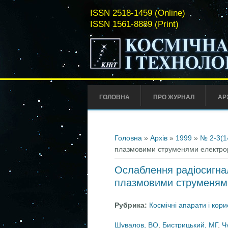
ISSN 2518-1459 (Online)
ISSN 1561-8889 (Print)
ГОЛОВНА
ПРО ЖУРНАЛ
АР
Ви є тут
Головна
»
Архів
»
1999
»
№ 2-3(1
плазмовими струменями електрор
Ослаблення радіосигнал
плазмовими струменями
Рубрика:
Космічні апарати і кор
Шувалов, ВО
,
Бистрицький, МГ
,
Ч