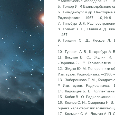
// Космические исследования.—
5. Геккер И. Р. Взаимодействие 
6. Гильденбург и др. Некоторые 
Радиофизика.—1967.—10, № 9—
7. Гинзбург В. Л. Распространен
8. Голант В. Е., Пилия А. Д. Л
—457.
9. Гришин С. Д., Лесков Л. В.
с.
10. Гуревич А. В., Шварцбург 
11. Докукин В. С., Жулин И. 
«Зарница-2» // Геомагнетизм 
12. Жидко Ю. М. Поперечники обр
Изв. вузов. Радиофизика.—1968
13. Заборонкова Т. М., Кондрат
// Изв. вузов. Радиофизика.—
14. Кадомцев Б. Б. Коллективны
15. Кобак В. О. Радиолокационн
16. Козлов С. И., Смирнова Н. 
оценка характеристик возникаю
17. Колычев С. А., Ярыгин А. П.