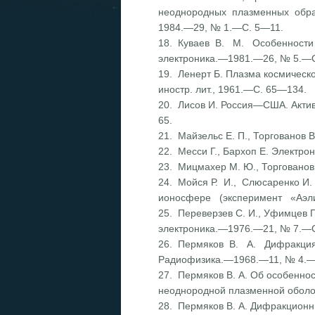
неоднородных плазменных обра
1984.—29, № 1.—С. 5—11.
18. Куваев В. М. Особенности р
электроника.—1981.—26, № 5.—
19. Ленерт Б. Плазма космичес
иностр. лит., 1961.—С. 65—134.
20. Лисов И. Россия—США. Акти
65.
21. Майзельс Е. П., Торгованов 
22. Месси Г., Бархоп Е. Электро
23. Мицмахер М. Ю., Торгованов 
24. Мойся Р. И., Слюсаренко И
ионосфере (эксперимент «Аэли
25. Переверзев С. И., Уфимцев П
электроника.—1976.—21, № 7.—
26. Пермяков В. А. Дифракция 
Радиофизика.—1968.—11, № 4.—
27. Пермяков В. А. Об особеннос
неоднородной плазменной оболо
28. Пермяков В. А. Дифракцион