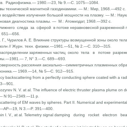
ов. Радиофизика.— 1980.—23, № 9.—С. 1075—1084.
вы технической магнитной газодинамики. — М.: Мир, 1968.—492 с.
 воздействие излучения боль­шой мощности на плазму. — М.: Наук
новая диагностика плазмы. — М.: Атомиздат, 1968.—392 с.
ижнего следа за сферой в потоке неравновесной разреженной пл
 651—656.
. Г., Чурилов А. Е. Влияние структуры возмущенной зоны около тел
волн // Журн. техн. физики.—1981.—51, № 2.—С. 310—315.
. О распределении заряженных частиц около тела в потоке разр
азмы.—1981.— 7, N° 3.—С. 689—693.
оверхность рассеяния акси­ально—симметричных плазменных образ
ктроника.— 1969.—14, № 5—С. 912—915.
y backscattering from a per­fectly conducting sphere coated with a radi
93—901.
Kozyrev N. V. at al. The influence of electric thruster plasma plume on
1.— N 91—2349.—11 p.
scattering of EM waves by spheres. Part II. Numerical and experimental
1.—AP—19, N 3.—P. 391—400.
shin I. V., at al. Telemetry signal damping during rocket electron