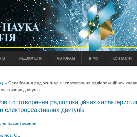
ХІВ
РЕДКОЛЕГІЯ
АВТОРАМ
ІНФО
КОНТАКТИ
4)
» Ослаблення радіосигналів і спотворення радіолокаційних харак
еактивних двигунів
ів і спотворення радіолокаційних характеристик
 електрореактивних двигунів
исне навантаження
урілов, ОЄ