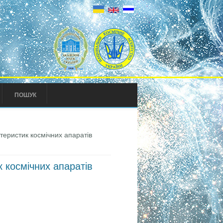
ПОШУК
теристик космічних апаратів
 космічних апаратів