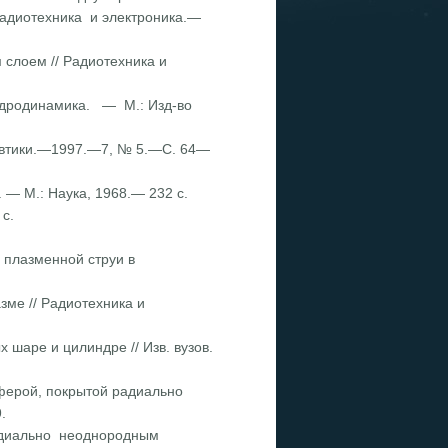
диотехника и электроника.—
слоем // Радиотехника и
идродинамика. — М.: Изд-во
автики.—1997.—7, № 5.—С. 64—
 — М.: Наука, 1968.— 232 с.
с.
й плазменной струи в
ме // Радиотех­ника и
аре и цилиндре // Изв. вузов.
ферой, покрытой ради­ально
.
адиально неоднород­ным