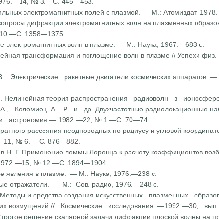
1976.—14, № 3.—С. 445—453.
сильных электромагнитных полей с плазмой. — М.: Атомиздат, 1978
вопросы дифракции электро­магнитных волн на плазменных образова
10.—С. 1358—1375.
ие электромагнитных волн в плазме. — М.: Наука, 1967.—683 с.
инейная трансформация и поглощение волн в плазме // Успехи физ
 Электрические ракетные двигатели космических аппаратов. —
А. Б. Нелинейная теория рас­пространения радиоволн в ионосфе
А., Коломиец А. Р. и др. Двухчастотные радиолокационные на
и астрономия.— 1982.—22, № 1.—С. 70—74.
атного рассеяния неодно­родных по радиусу и угловой координате
.—11, № 6.— С. 876—882.
ьев Н. Г. Применение леммы Лоренца к расчету коэффициентов в
1972.—15, № 12.—С. 1894—1904.
е явления в плазме. — М.: Наука, 1976.—238 с.
ые отражатели. — М.: Сов. радио, 1976.—248 с.
В. Методы и средства создания искусственных плазменных образ
щих возмущений // Космические исследования. —1992.—30, вып
 Строгое решение скалярной задачи дифракции плоской волны на п