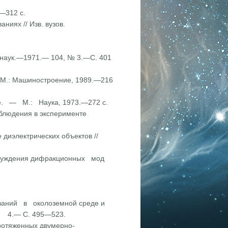
.—312 с.
ниях // Изв. вузов.
. наук.—1971.— 104, № 3.—С. 401
 М.: Машиностроение, 1989.—216
ре. — М.: Наука, 1973.—272 с.
блюдения в экспери­менте
 диэлектрических объектов //
озбуждения дифракци­онных мод
ований в околоземной среде и
. 4.— С. 495—523.
ротяженных двумер­но-