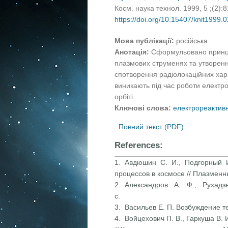
Косм. наука технол. 1999, 5 ;(2):
https://doi.org/10.15407/knit1999.
Мова публікації:
російська
Анотація:
Сформульовано принци
плазмових струменях та утворенн
спотворення радіолокаційних ха
виникають під час роботи електро
орбіті.
Ключові слова:
електрореактивн
Повний текст (PDF)
References:
1. Авдюшин С. И., Подгорный И.
процессов в космосе // Плазмен
2. Александров А. Ф., Рухад
с.
3. Васильев Е. П. Возбуждение т
4. Войцехович П. В., Гаркуша В.