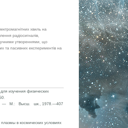
ектромагнітних хвиль на
лення радіосигналів,
тучними утвореннями, що
них та пасивних експериментів на
для изучения фи­зических
50.
. — М.: Высш. шк., 1978.—407
 плазмы в космиче­ских условиях