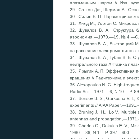
плазменным шаром // Изв. вуз
29. Саттон Дж., Шерман А. Осно
30. Силин В. П. Параметрическое
31. Хилд М., Уортон С. Микровол
32. Шувалов В. А. Структура бл
аэрономия.—1979.—19, № 4.—С.
33. Шувалов В. А., Быстрицкий М
на рассеяние электромагнитных 
34. Шувалов В. А., Губин В. В
нейтрального газа // Физика пл
35. Ярыгин А. П. Эффективная п
вращения // Радитехника и эле
36. Alexopoulos N. G. High-frequenc
Radio Sci,—1971.—6, N 10.—P. 8
37. Borisov B. S., Garkusha V. I., 
experiments // AIAA Paper.—199
38. Bruning J. H., Lo V. Multiple 
antennas and propagation,—197
39. Charles G., Dokukin E. V., Mi
1980.—36, N 1.—P. 397—400.