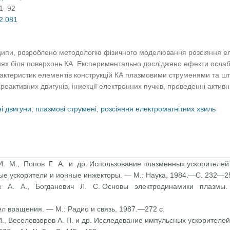
81–92
02.081
пи, розроблено методологію фізичного моделювання розсіяння ел
ях біля поверхонь КА. Експериментально досліджено ефекти ослаб
рактеристик елементів конструкцій КА плазмовими струменями та ш
реактивних двигунів, інжекції електронних пучків, проведенні актив
і двигуни
,
плазмові струмені
,
розсіяння електромагнітних хвиль
 М., Попов Г. А. и др. Использование плазменных ускорителей 
ные ускорители и ионные инжекторы. — М.: Наука, 1984.—С. 232—2
зе А. А., Богданович Л. С. Основы электродинамики плазмы
ел вращения. — М.: Радио и связь, 1987.—272 с.
 И., Веселовзоров А. П. и др. Исследование импульсных ускорителей