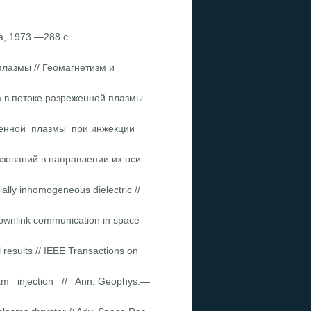
а, 1973.—288 с.
азмы // Геомагне­тизм и
а в потоке разре­женной плазмы
еженной плазмы при инжекции
ований в направ­лении их оси
ally inhomogeneous dielectric //
 downlink com­munication in space
 results // IEEE Transactions on
 beam injection // Ann. Geophys.—