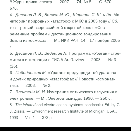
// Журн. прикл. спектр. — 2007. —
74
, № 5. — С. 670—
676.
4.
Десинов Л. В., Беляев М. Ю., Шарипов С. Ш. и др.
Мо­
ниторинг природных катастроф с МКС в 2005 году // Сб.
тез. Третьей всероссийской открытой конф. «Сов­
ременные проблемы дистанционного зондирования
Земли из космоса». — М.: ИКИ РАН, 14—17 ноября 2005
г.
5.
Десинов Л. В., Ведешин Л.
Программа «Ураган» стре­
мится к интеграции с ГИС // ArcReview. — 2003. — № 3
(26).
6.
Побединская М.
«Ураган» предупредит об ураганах...
и других природных катастрофах // Новости космонав­
тики. — 2003. — № 2.
7.
Эпштейн М. И.
Измерения оптического излучения в
электронике. — М.: Энергоатомиздат, 1990. — 250 с.
8.
The infrared
and electro-optical systems handbook / Ed. by G.
J. Zissis. — Environment research Institute of Mich­igan, USA.,
1993. — Vol. 1. — 373 p.