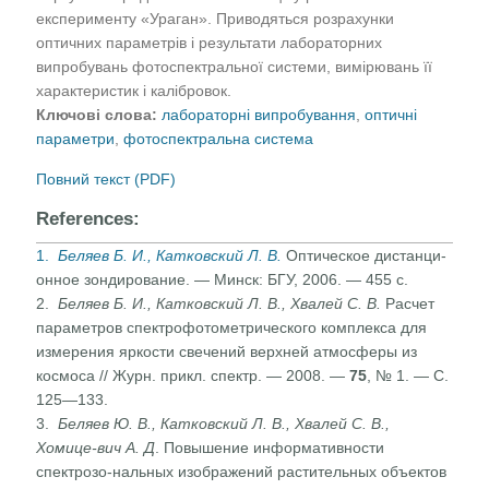
експерименту «Ураган». Приводяться розрахунки
оптичних параметрів і результати лабораторних
випробувань фотоспектральної системи, вимірювань її
характеристик і калібровок.
Ключові слова:
лабораторні випробування
,
оптичні
параметри
,
фотоспектральна система
Повний текст (PDF)
References:
1.
Беляев Б. И., Катковский Л. В.
Оптическое дистанци­
онное зондирование. — Минск: БГУ, 2006. — 455 с.
2.
Беляев Б. И., Катковский Л. В., Хвалей С. В.
Расчет
па­раметров спектрофотометрического комплекса для
измерения яркости свечений верхней атмосферы из
космоса // Журн. прикл. спектр. — 2008. —
75
, № 1. — С.
125—133.
3.
Беляев Ю. В., Катковский Л. В., Хвалей C. В.,
Хомице-вич А. Д
. Повышение информативности
спектрозо-нальных изображений растительных объектов