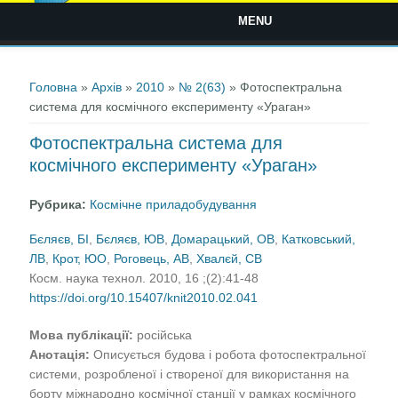
MENU
Ви є тут
Головна
»
Архів
»
2010
»
№ 2(63)
» Фотоспектральна
система для космічного експерименту «Ураган»
Фотоспектральна система для
космічного експерименту «Ураган»
Рубрика:
Космічне приладобудування
Бєляєв, БІ
,
Бєляєв, ЮВ
,
Домарацький, ОВ
,
Катковський,
ЛВ
,
Крот, ЮО
,
Роговець, АВ
,
Хвалєй, СВ
Косм. наука технол. 2010, 16 ;(2):41-48
https://doi.org/10.15407/knit2010.02.041
Мова публікації:
російська
Анотація:
Описується будова і робота фотоспектральної
системи, розробленої і створеної для використання на
борту міжнародно космічної станції у рамках космічного