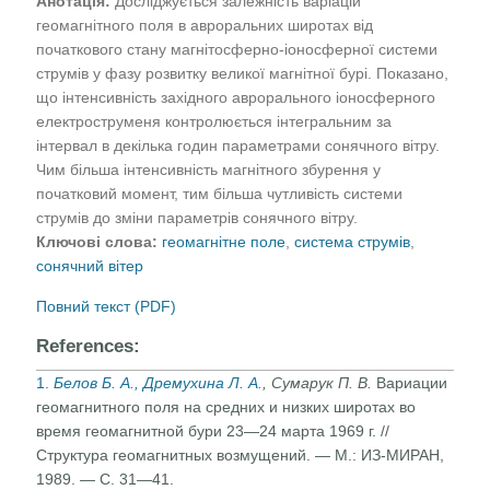
Анотація:
Досліджується залежність варіацій
геомагнітного поля в авроральних широтах від
початкового стану магнітосферно-іоносферної системи
струмів у фазу розвитку великої магнітної бурі. Показано,
що інтенсивність західного аврорального іоносферного
електроструменя контролюється інтегральним за
інтервал в декілька годин параметрами сонячного вітру.
Чим більша інтенсивність магнітного збурення у
початковий момент, тим більша чутливість системи
струмів до зміни параметрів сонячного вітру.
Ключові слова:
геомагнітне поле
,
система струмів
,
сонячний вітер
Повний текст (PDF)
References:
1.
Белов Б. А., Дремухина Л. А.
, Сумарук П. В.
Вариации
геомагнитного поля на средних и низких широтах во
время геомагнитной бури 23—24 марта 1969 г. //
Структура геомагнитных возмущений. — М.: ИЗ-МИРАН,
1989. — С. 31—41.