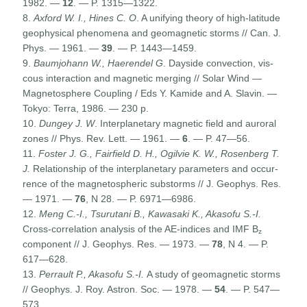
1982. —
12
. — P. 1315—1322.
8.
Axford W. I., Hines C. O
. A unifying theory of high-latitude
geophysical phenomena and geomagnetic storms // Can. J.
Phys. — 1961. —
39
. — P. 1443—1459.
9.
Baumjohann W., Haerendel G
. Dayside convection, vis­
cous interaction and magnetic merging // Solar Wind —
Magnetosphere Coupling / Eds Y. Kamide and A. Slavin. —
Tokyo: Terra, 1986. — 230 p.
10.
Dungey J. W
. Interplanetary magnetic field and auroral
zones // Phys. Rev. Lett. — 1961. —
6
. — P. 47—56.
11.
Foster J. G., Fairfield D. H., Ogilvie K. W., Rosenberg T.
J.
Relationship of the interplanetary parameters and occur­
rence of the magnetospheric substorms // J. Geophys. Res.
— 1971. —
76
, N 28. — P. 6971—6986.
12.
Meng C.-I., Tsurutani B., Kawasaki K., Akasofu S.-I.
Cross-correlation analysis of the AE-indices and IMF B
z
component // J. Geophys. Res. — 1973. —
78
, N 4. — P.
617—628.
13.
Perrault P., Akasofu S.-I.
A study of geomagnetic storms
// Geophys. J. Roy. Astron. Soc. — 1978. —
54
. — P. 547—
573.