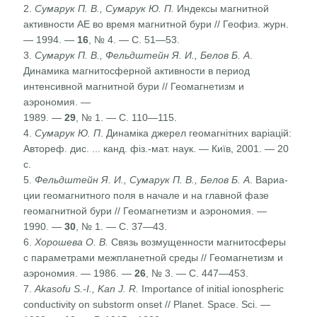
2.
Сумарук П. В., Сумарук Ю. П.
Индексы магнитной
активности АЕ во время магнитной бури // Геофиз. журн.
— 1994. —
16
, № 4. — С. 51—53.
3.
Сумарук П. В., Фельдштейн Я. И., Белов Б. А
.
Динами­ка магнитосферной активности в период
интенсив­ной магнитной бури // Геомагнетизм и
аэрономия. —
1989. —
29
, № 1. — С. 110—115.
4.
Сумарук Ю. П
. Динаміка джерел геомагнітних варі­ацій:
Автореф. дис. ... канд. фіз.-мат. наук. — Київ, 2001. — 20
с.
5.
Фельдштейн Я. И., Сумарук П. В., Белов Б. А
. Вариа­
ции геомагнитного поля в начале и на главной фазе
геомагнитной бури // Геомагнетизм и аэрономия. —
1990. —
30
, № 1. — С. 37—43.
6.
Хорошева О. В.
Связь возмущенности магнитосферы
с параметрами межпланетной среды // Геомагнетизм и
аэрономия. — 1986. —
26
, № 3. — С. 447—453.
7.
Akasofu S.-I., Kan J. R.
Importance of initial ionospheric
conductivity on substorm onset // Planet. Space. Sci. —