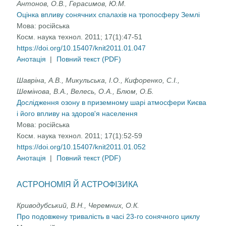
Антонов, О.В., Герасимов, Ю.М.
Оцінка впливу сонячних спалахів на тропосферу Землі
Мова:
російська
Косм. наука технол. 2011; 17(1):47-51
https://doi.org/10.15407/knit2011.01.047
Анотація
|
Повний текст (PDF)
Шавріна, A.В., Микульська, І.О., Кифоренко, С.І.,
Шемінова, B.А., Велесь, О.А., Блюм, О.Б.
Дослідження озону в приземному шарі атмосфери Києва
і його впливу на здоров'я населення
Мова:
російська
Косм. наука технол. 2011; 17(1):52-59
https://doi.org/10.15407/knit2011.01.052
Анотація
|
Повний текст (PDF)
АСТРОНОМІЯ Й АСТРОФІЗИКА
Криводубський, В.Н., Черемних, О.К.
Про подовжену тривалість в часі 23-го сонячного циклу