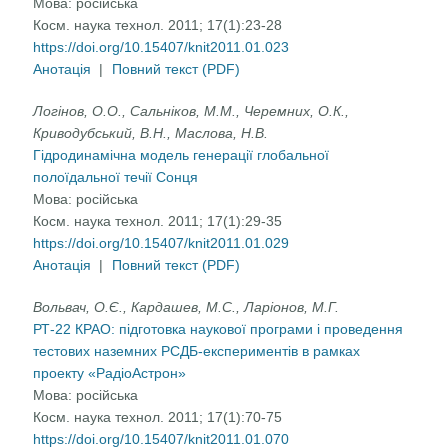
Мова:
російська
Косм. наука технол. 2011; 17(1):23-28
https://doi.org/10.15407/knit2011.01.023
Анотація
|
Повний текст (PDF)
Логінов, О.О., Сальніков, М.М., Черемних, О.К.,
Криводубський, В.Н., Маслова, Н.В.
Гідродинамічна модель генерації глобальної
полоїдальної течії Сонця
Мова:
російська
Косм. наука технол. 2011; 17(1):29-35
https://doi.org/10.15407/knit2011.01.029
Анотація
|
Повний текст (PDF)
Вольвач, О.Є., Кардашев, М.С., Ларіонов, М.Г.
РТ-22 КРАО: підготовка наукової програми і проведення
тестових наземних РСДБ-експериментів в рамках
проекту «РадіоАстрон»
Мова:
російська
Косм. наука технол. 2011; 17(1):70-75
https://doi.org/10.15407/knit2011.01.070