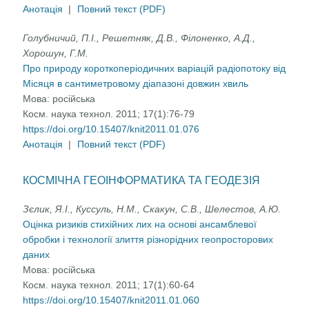
Анотація
|
Повний текст (PDF)
Голубничий, П.І., Решетняк, Д.В., Філоненко, А.Д.,
Хорошун, Г.М.
Про природу короткоперіодичних варіацій радіопотоку від
Місяця в сантиметровому діапазоні довжин хвиль
Мова:
російська
Косм. наука технол. 2011; 17(1):76-79
https://doi.org/10.15407/knit2011.01.076
Анотація
|
Повний текст (PDF)
КОСМІЧНА ГЕОІНФОРМАТИКА ТА ГЕОДЕЗІЯ
Зєлик, Я.І., Куссуль, Н.М., Скакун, С.В., Шелестов, А.Ю.
Оцінка ризиків стихійних лих на основі ансамблевої
обробки і технології злиття різнорідних геопросторових
даних
Мова:
російська
Косм. наука технол. 2011; 17(1):60-64
https://doi.org/10.15407/knit2011.01.060