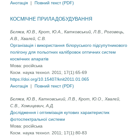
Анотація
|
Повний текст (PDF)
КОСМІЧНЕ ПРИЛАДОБУДУВАННЯ
Бєляєв, Ю.В., Крот, Ю.А., Катковський, Л.В., Роговець,
А.В., Хвалєй, С.В.
Організація і використання білоруського підсупутникового
полігону для польотних калібровок оптичних систем
космічних апаратів
Мова:
російська
Косм. наука технол. 2011; 17(1):65-69
https://doi.org/10.15407/knit2011.01.065
Анотація
|
Повний текст (PDF)
Бєляєв, Ю.В., Катковський, Л.В., Крот, Ю.О., Хвалєй,
С.В., Хомицевич, А.Д.
Дослідження і оптимізація кутових характеристик
фотоспектральної системи
Мова:
російська
Косм. наука технол. 2011; 17(1):80-83