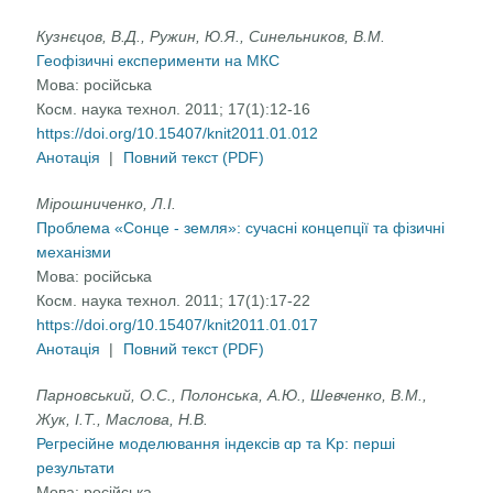
Кузнєцов, В.Д., Ружин, Ю.Я., Синельников, В.М.
Геофізичні експерименти на МКС
Мова:
російська
Косм. наука технол. 2011; 17(1):12-16
https://doi.org/10.15407/knit2011.01.012
Анотація
|
Повний текст (PDF)
Мірошниченко, Л.І.
Проблема «Сонце - земля»: сучасні концепції та фізичні
механізми
Мова:
російська
Косм. наука технол. 2011; 17(1):17-22
https://doi.org/10.15407/knit2011.01.017
Анотація
|
Повний текст (PDF)
Парновський, О.С., Полонська, А.Ю., Шевченко, В.М.,
Жук, І.Т., Маслова, Н.В.
Регресійне моделювання індексів αp та Kp: перші
результати
Мова:
російська