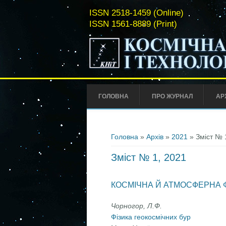
ISSN 2518-1459 (Online)
ISSN 1561-8889 (Print)
ГОЛОВНА
ПРО ЖУРНАЛ
АР
Ви є тут
Головна
»
Архів
»
2021
» Зміст № 
Зміст № 1, 2021
КОСМІЧНА Й АТМОСФЕРНА 
Чорногор, Л.Ф.
Фізика геокосмічних бур