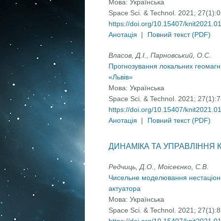
Мова:
Українська
Space Sci. & Technol. 2021; 27(1):
https://doi.org/10.15407/knit2021.0
Анотація
|
Повний текст (PDF)
Власов, Д.І., Парновський, О.С.
Прогнозування локальних геомагні
«Львів»
Мова:
Українська
Space Sci. & Technol. 2021; 27(1):
https://doi.org/10.15407/knit2021.0
Анотація
|
Повний текст (PDF)
ДИНАМІКА ТА УПРАВЛІННЯ
Редчиць, Д.О., Моісеєнко, С.В.
Чисельне моделювання нестаціона
актуатора
Мова:
Українська
Space Sci. & Technol. 2021; 27(1):