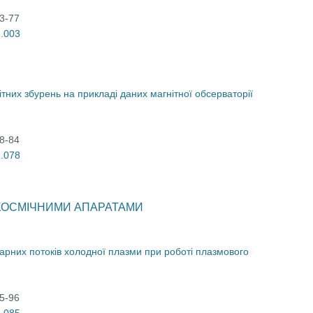
03-77
1.003
тних збурень на прикладі даних магнітної обсерваторії
78-84
1.078
 КОСМІЧНИМИ АПАРАТАМИ
рних потоків холодної плазми при роботі плазмового
85-96