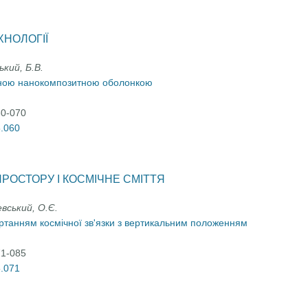
ХНОЛОГІЇ
ький, Б.В.
деною нанокомпозитною оболонкою
60-070
5.060
РОСТОРУ І КОСМІЧНЕ СМІТТЯ
евський, О.Є.
ртанням космічної зв'язки з вертикальним положенням
71-085
5.071