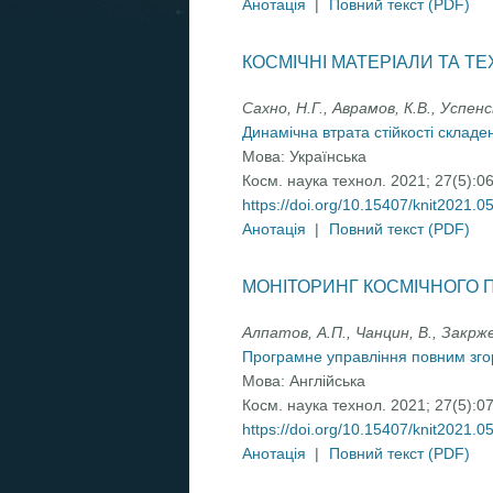
Анотація
|
Повний текст (PDF)
КОСМІЧНІ МАТЕРІАЛИ ТА ТЕ
Сахно, Н.Г., Аврамов, К.В., Успенс
Динамічна втрата стійкості скла
Мова:
Українська
Косм. наука технол. 2021; 27(5):0
https://doi.org/10.15407/knit2021.0
Анотація
|
Повний текст (PDF)
МОНІТОРИНГ КОСМІЧНОГО П
Алпатов, А.П., Чанцин, В., Закрж
Програмне управління повним зго
Мова:
Англійська
Косм. наука технол. 2021; 27(5):0
https://doi.org/10.15407/knit2021.0
Анотація
|
Повний текст (PDF)