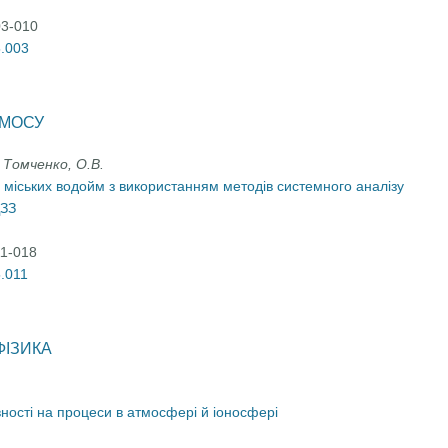
03-010
5.003
СМОСУ
 Томченко, О.В.
 міських водойм з використанням методів системного аналізу
ДЗЗ
11-018
5.011
ФІЗИКА
вності на процеси в атмосфері й іоносфері