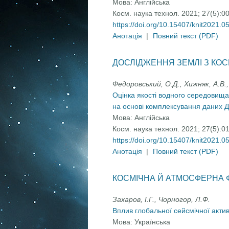
Мова:
Англійська
Косм. наука технол. 2021; 27(5):0
https://doi.org/10.15407/knit2021.0
Анотація
|
Повний текст (PDF)
ДОСЛІДЖЕННЯ ЗЕМЛІ З КО
Федоровський, О.Д., Хижняк, А.В.,
Оцінка якості водного середовища
на основі комплексування даних 
Мова:
Англійська
Косм. наука технол. 2021; 27(5):0
https://doi.org/10.15407/knit2021.0
Анотація
|
Повний текст (PDF)
КОСМІЧНА Й АТМОСФЕРНА 
Захаров, І.Г., Чорногор, Л.Ф.
Вплив глобальної сейсмічної акти
Мова:
Українська