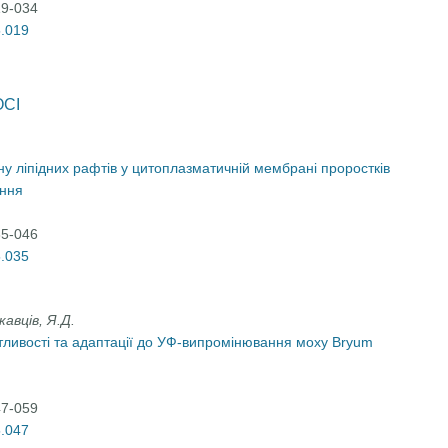
19-034
5.019
СІ
у ліпідних рафтів у цитоплазматичній мембрані проростків
ання
35-046
5.035
кавців, Я.Д.
утливості та адаптації до УФ-випромінювання моху Bryum
47-059
5.047