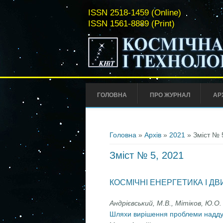
ISSN 2518-1459 (Online)
ISSN 1561-8889 (Print)
ГОЛОВНА
ПРО ЖУРНАЛ
АР
Ви є тут
Головна
»
Архів
»
2021
» Зміст № 
Зміст № 5, 2021
КОСМІЧНІ ЕНЕРГЕТИКА І Д
Андрієвський, М.В., Мітіков, Ю.О.
Шляхи вирішення проблеми наддув