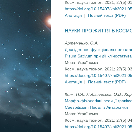
Косм. наука технол. 2021; 27(5):0
https://doi.org/10.15407/knit2021.0
Анотація
|
Повний текст (PDF)
НАУКИ ПРО ЖИТТЯ В КОСМО
Артеменко, О.А.
Дослідження функціонального стан
Pisum Sativum при дії кліностатув
Мова:
Українська
Косм. наука технол. 2021; 27(5):0
https://doi.org/10.15407/knit2021.0
Анотація
|
Повний текст (PDF)
Кияк, Н.Я., Лобачевська, О.В., Хор
Морфо-фізіологічні реакції гравіч
Caespiticium Hedw. із Антарктики
Мова:
Українська
Косм. наука технол. 2021; 27(5):0
https://doi.org/10.15407/knit2021.0