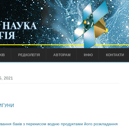
ХІВ
РЕДКОЛЕГІЯ
АВТОРАМ
ІНФО
КОНТАКТИ
5, 2021
ВИГУНИ
ання баків з перекисом водню продуктами його розкладання