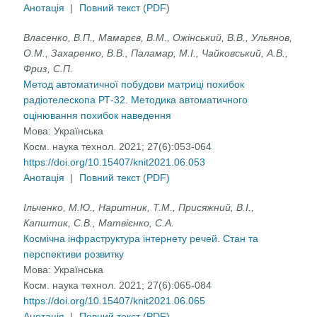
Анотація
|
Повний текст (PDF
)
Власенко, В.П., Мамарєв, В.М., Ожінський, В.В., Ульянов,
О.М., Захаренко, В.В., Паламар, М.І., Чайковський, А.В.,
Фриз, С.П.
Метод автоматичної побудови матриці похибок
радіотелескопа РТ-32. Методика автоматичного
оцінювання похибок наведення
Мова:
Українська
Косм. наука технол. 2021; 27(6):053-064
https://doi.org/10.15407/knit2021.06.053
Анотація
|
Повний текст (PDF)
Ільченко, М.Ю., Наритник, Т.М., Присяжний, В.І.,
Капштик, С.В., Матвієнко, С.А.
Космічна інфраструктура інтернету речей. Стан та
перспективи розвитку
Мова:
Українська
Косм. наука технол. 2021; 27(6):065-084
https://doi.org/10.15407/knit2021.06.065
Анотація
|
Повний текст (PDF)