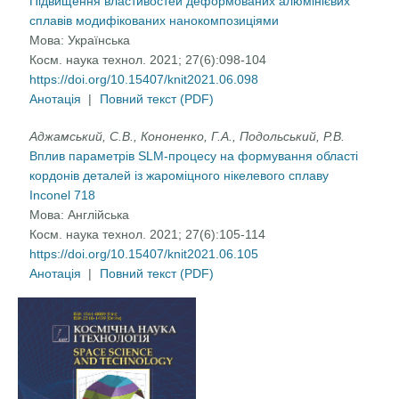
Підвищення властивостей деформованих алюмінієвих
сплавів модифікованих нанокомпозиціями
Мова:
Українська
Косм. наука технол. 2021; 27(6):098-104
https://doi.org/10.15407/knit2021.06.098
Анотація
|
Повний текст (PDF)
Аджамський, С.В., Кононенко, Г.А., Подольський, Р.В.
Вплив параметрів SLM-процесу на формування області
кордонів деталей із жароміцного нікелевого сплаву
Inconel 718
Мова:
Англійська
Косм. наука технол. 2021; 27(6):105-114
https://doi.org/10.15407/knit2021.06.105
Анотація
|
Повний текст (PDF)