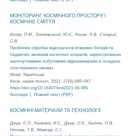
МОНІТОРИНГ КОСМІЧНОГО ПРОСТОРУ І
КОСМІЧНЕ СМІТТЯ
Козак, П.М., Злочевський, Ю.Є., Козак, Л.В., Старий,
С.В.
Проблеми обробки відеозаписів яскравих болідів та
падаючих залишків космічних апаратів, зареєстрованих
малочутливими побутовими відеокамерами в складних
спостережних умовах
Мова:
Українська
Косм. наука технол. 2021; 27(6):085-097
https://doi.org/10.15407/knit2021.06.085
Анотація
|
Повний текст (PDF)
КОСМІЧНІ МАТЕРІАЛИ ТА ТЕХНОЛОГІЇ
Джур, Є.О., Калініна, Н.Є., Джур, О.Є., Калінін, О.В.,
Носова, Т.В., Мамчур, С.І.