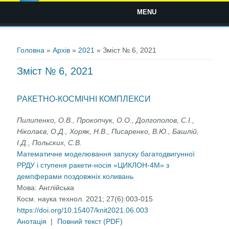
MENU
Ви є тут
Головна
»
Архів
»
2021
» Зміст № 6, 2021
Зміст № 6, 2021
РАКЕТНО-КОСМІЧНІ КОМПЛЕКСИ
Пилипенко, О.В., Прокопчук, О.O., Долгополов, С.I.,
Нiколаєв, О.Д., Хоряк, Н.В., Писаренко, В.Ю., Башлiй,
І.Д., Польских, С.В.
Математичне моделювання запуску багатодвигунної
РРДУ і ступеня ракети-носія «ЦИКЛОН-4М» з
демпферами поздовжніх коливань
Мова:
Англійська
Косм. наука технол. 2021; 27(6):003-015
https://doi.org/10.15407/knit2021.06.003
Анотація
|
Повний текст (PDF)