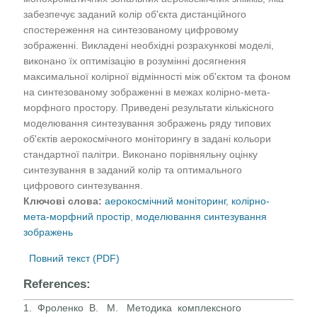
забезпечує заданий колір об'єкта дистанційного
спостереження на синтезованому цифровому
зображенні. Викладені необхідні розрахункові моделі,
виконано їх оптимізацію в розумінні досягнення
максимальної колірної відмінності між об'єктом та фоном
на синтезованому зображенні в межах колірно-мета-
морфного простору. Приведені результати кількісного
моделювання синтезування зображень ряду типових
об'єктів аерокосмічного моніторингу в задані кольори
стандартної палітри. Виконано порівняльну оцінку
синтезування в заданий колір та оптимального
цифрового синтезування.
Ключові слова:
аерокосмічний моніторинг
,
колірно-
мета-морфний простір
,
моделювання синтезування
зображень
Повний текст (PDF)
References:
1. Фроленко В. М. Методика комплексного