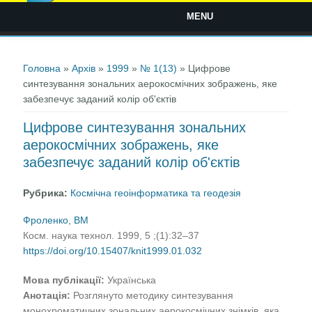
MENU
Ви є тут
Головна
»
Архів
»
1999
»
№ 1(13)
» Цифрове
синтезування зональних аерокосмічних зображень, яке
забезпечує заданий колір об'єктів
Цифрове синтезування зональних
аерокосмічних зображень, яке
забезпечує заданий колір об'єктів
Рубрика:
Космічна геоінформатика та геодезія
Фроленко, ВМ
Косм. наука технол. 1999, 5 ;(1):32–37
https://doi.org/10.15407/knit1999.01.032
Мова публікації:
Українська
Анотація:
Розглянуто методику синтезування
монохроматичних зональних аерокосмічних знімків, яка