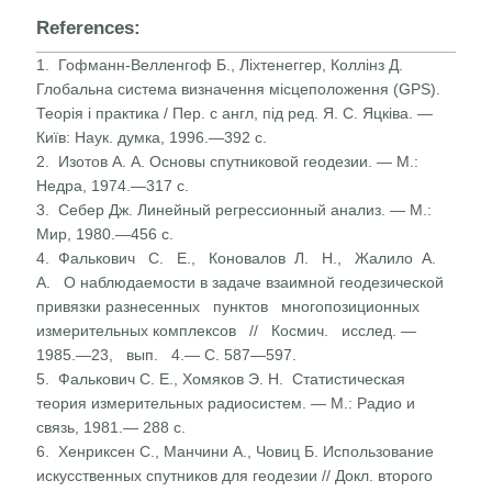
References:
1. Гофманн-Велленгоф Б., Ліхтенеггер, Коллінз Д.
Глобальна система визначення місцеположення (GPS).
Теорія і прак­тика / Пер. с англ, під ред. Я. С. Яцківа. —
Київ: Наук. думка, 1996.—392 с.
2. Изотов А. А. Основы спутниковой геодезии. — М.:
Недра, 1974.—317 с.
3. Себер Дж. Линейный регрессионный анализ. — М.:
Мир, 1980.—456 с.
4. Фалькович С. Е., Коновалов Л. Н., Жалило А.
А. О наблюдаемости в задаче взаимной геодезической
привязки разнесенных пунктов многопозиционных
измерительных комплексов // Космич. исслед. —
1985.—23, вып. 4.— С. 587—597.
5. Фалькович С. Е., Хомяков Э. Н. Статистическая
теория измерительных радиосистем. — М.: Радио и
связь, 1981.— 288 с.
6. Хенриксен С., Манчини А., Човиц Б. Использование
искусственных спутников для геодезии // Докл. второго