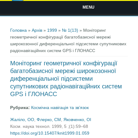
MENU
Ви є тут
Головна
»
Архів
»
1999
»
№ 1(13)
» Моніторинг
геометричної конфігурації багатобазисної мережі
широкозонної диференціальної підсистеми супутникових
радіонавігаційних систем GPS і ГЛОНАСС
Моніторинг геометричної конфігурації
багатобазисної мережі широкозонної
диференціальної підсистеми
супутникових радіонавігаційних систем
GPS і ГЛОНАСС
Рубрика:
Космічна навігація та зв’язок
Жаліло, ОО
,
Флерко, СМ
,
Яковченко, ОІ
Косм. наука технол. 1999, 5 ;(1):59–68
https://doi.org/10.15407/knit1999.01.059