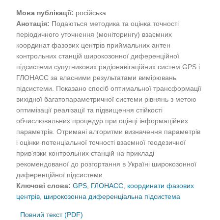
Мова публікації:
російська
Анотація:
Подаються методика та оцінка точності
періодичного уточнення (моніторингу) взаємних
координат фазових центрів приймальних антен
контрольних станцій широкозонної диференційної
підсистеми супутникових радіонавігаційних систем GPS і
ГЛОНАСС за власними результатами вимірювань
підсистеми. Показано спосіб оптимальної трансформації
вихідної багатопараметричної системи рівнянь з метою
оптимізації реалізації та підвищення стійкості
обчислювальних процедур при оцінці інформаційних
параметрів. Отримані алгоритми визначення параметрів
і оцінки потенціальної точності взаємної геодезичної
прив'язки контрольних станцій на прикладі
рекомендованої до розгортання в Україні широкозонної
диференційної підсистеми.
Ключові слова:
GPS
,
ГЛОНАСС
,
координати фазових
центрів
,
широкозонна диференціальна підсистема
Повний текст (PDF)