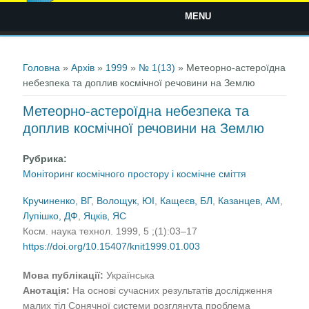
MENU
Ви є тут
Головна
»
Архів
»
1999
»
№ 1(13)
» Метеорно-астероїдна
небезпека та доплив космічної речовини на Землю
Метеорно-астероїдна небезпека та
доплив космічної речовини на Землю
Рубрика:
Моніторинг космічного простору і космічне сміття
Кручиненко, ВГ
,
Волощук, ЮІ
,
Кащеєв, БЛ
,
Казанцев, АМ
,
Лупішко, ДФ
,
Яцків, ЯС
Косм. наука технол. 1999, 5 ;(1):03–17
https://doi.org/10.15407/knit1999.01.003
Мова публікації:
Українська
Анотація:
На основі сучасних результатів дослідження
малих тіл Сонячної системи розглянута проблема