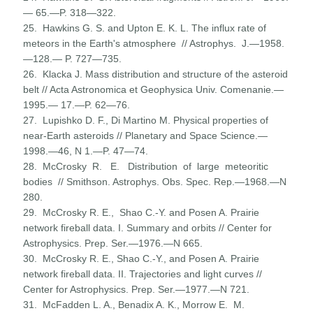
— 65.—P. 318—322.
25. Hawkins G. S. and Upton E. K. L. The influx rate of
meteors in the Earth's atmosphere // Astrophys. J.—1958.
—128.— P. 727—735.
26. Klacka J. Mass distribution and structure of the asteroid
belt // Acta Astronomica et Geophysica Univ. Comenanie.—
1995.— 17.—P. 62—76.
27. Lupishko D. F., Di Martino M. Physical properties of
near-Earth asteroids // Planetary and Space Science.—
1998.—46, N 1.—P. 47—74.
28. McCrosky R. E. Distribution of large meteoritic
bodies // Smithson. Astrophys. Obs. Spec. Rep.—1968.—N
280.
29. McCrosky R. E., Shao C.-Y. and Posen A. Prairie
network fireball data. I. Summary and orbits // Center for
Astrophysics. Prep. Ser.—1976.—N 665.
30. McCrosky R. E., Shao C.-Y., and Posen A. Prairie
network fireball data. II. Trajectories and light curves //
Center for Astrophysics. Prep. Ser.—1977.—N 721.
31. McFadden L. A., Benadix A. K., Morrow E. M.