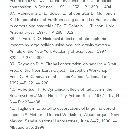
Asteroid 1986 DA: Radar evidence for a metallic
composition // Science.—1991.—252.—P. 1399—1404.
37. Rabinowitz D. L., Bowell E., Shoemaker E., Muinonen
K. The population of Earth-crossing asteroids / Hazards due
to comets and asteroids / Ed. T. Gehrels. — Tucson: Univ.
Arizona press, 1994.—P. 285—312.
38. ReVelle D. O. Historical detection of atmospheric
impacts by large bolides using acoustic-gravity waves //
Annals of the New York Academy of Sciences.—1997.—
822.—P. 284—300.
39. Reynolds D. A. Fireball observation via satellite // Draft
Proc. of the Near-Earth-Object Interception Workshop /
Eds G. H. Canavan et al. — Los Alamos National Lab.,
1992.—P. 221 — 226.
40. Robertson H. P. Dynamical effects of radiation in the
Solar system // Mon. Notic. Roy. Astron. Soc.—1937.—97, N
6.— P. 423—438.
41. Tagliaferri E. Satellite observations of large meteoroid
impacts // Meteoroid Impact Workshop, Albuquerque, New
Mexico, Sandia National Laboratories, June 4—7, 1996. —
Albuquer­que, 1996.