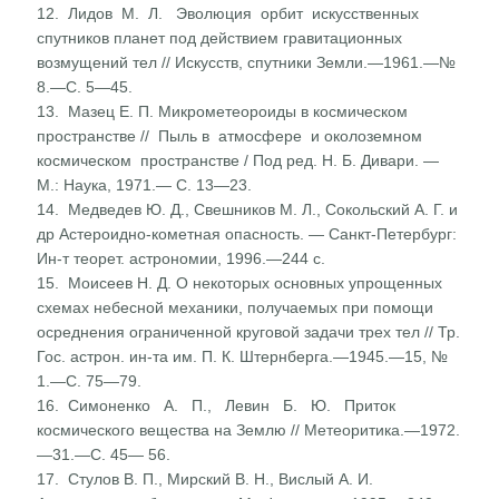
12. Лидов М. Л. Эволюция орбит искусственных
спутников планет под действием гравитационных
возмущений тел // Искусств, спутники Земли.—1961.—№
8.—С. 5—45.
13. Мазец Е. П. Микрометеороиды в космическом
пространстве // Пыль в атмосфере и околоземном
космическом про­странстве / Под ред. Н. Б. Дивари. —
М.: Наука, 1971.— С. 13—23.
14. Медведев Ю. Д., Свешников М. Л., Сокольский А. Г. и
др Астероидно-кометная опасность. — Санкт-Петербург:
Ин-т теорет. астрономии, 1996.—244 с.
15. Моисеев Н. Д. О некоторых основных упрощенных
схемах небесной механики, получаемых при помощи
осреднения ограниченной круговой задачи трех тел // Тр.
Гос. астрон. ин-та им. П. К. Штернберга.—1945.—15, №
1.—С. 75—79.
16. Симоненко А. П., Левин Б. Ю. Приток
космического вещества на Землю // Метеоритика.—1972.
—31.—С. 45— 56.
17. Стулов В. П., Мирский В. Н., Вислый А. И.