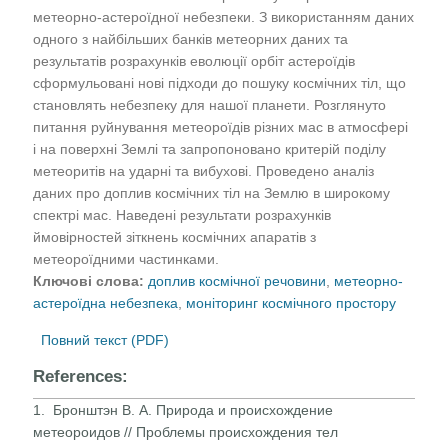
метеорно-астероїдної небезпеки. З використанням даних
одного з найбільших банків метеорних даних та
результатів розрахунків еволюції орбіт астероїдів
сформульовані нові підходи до пошуку космічних тіл, що
становлять небезпеку для нашої планети. Розглянуто
питання руйнування метеороїдів різних мас в атмосфері
і на поверхні Землі та запропоновано критерій поділу
метеоритів на ударні та вибухові. Проведено аналіз
даних про доплив космічних тіл на Землю в широкому
спектрі мас. Наведені результати розрахунків
ймовірностей зіткнень космічних апаратів з
метеороїдними частинками.
Ключові слова:
доплив космічної речовини
,
метеорно-
астероїдна небезпека
,
моніторинг космічного простору
Повний текст (PDF)
References:
1. Бронштэн В. А. Природа и происхождение
метеороидов // Проблемы происхождения тел