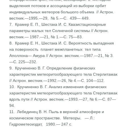
выделения потоков и ассоци­аций из выборки орбит
индивидуальных метеоров большого объема // Астрон.
вестник.—1995.—29, № 5.—С. 439— 449.
7. Крамер Е. П., Шестака И. С. Квазистационарные
парамет­ры малых тел Солнечной системы // Астрон.
вестник.— 1987.—21, № 1.—С. 75—83.
8. Крамер Е. Н., Шестака И. С. Вероятность выпадения
на поверхность планет межпланетных тел типа
Аполлона— Амура // Астрон. вестник.—1987.—21, № 3.
—С. 225—232.
9. Кручиненко В. Г. Определение физических
характеристик метеоритообразующего тела Стерлитамак
// Астрон. вест­ник.—1992.—26, № 4.—С. 104—112.
10. Кручиненко В. Г. Анализ изменения физических
характе­ристик метеоритообразующего тела Стерлитамак
вдоль пу­ти // Астрон. вестник.—1993.—27, № 6.—С. 87—
94.
11. Лебединец В. Н. Пыль в верхней атмосфере и
космическом пространстве. Метеоры. — Л.:
Гидрометеоиздат, 1980.— 247 с.