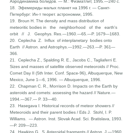
Аэродинамика болидов. — М.: Физматлит, 1995.—240 с.
18. Эфемериды малых планет на 1996 г. — Санкт-
Петербург: Ин-т теорет. астрономии, 1995.
19. Broun H. The density and mass distribution of
meteoritic bodies in the neighborhood of the earth's
orbit // J. Geophys. Res.—1960.—65.—P. 1679—1683.
20. Ceplecha Z. Influx of interplanetary bodies onto
Earth // Astron. and Astrophys.—1992.—263.—P. 361—
366.
21. Ceplecha Z., Spalding R. E., Jacobs C., Tagliaferri E.
Sizes and masses of satellite observed meteoroids // Proc.
Comet Day II (5th Inter. Conf. Space-96), Albuquerque, New
Mexico, June 1—6, 1996. — Albuquerque, 1996.
22. Chapman C. R., Morrison D. Impacts on the Earth by
asteroids and comets: assessing the hazard // Nature.—
1994.—367.— P. 33—40.
23. Hasegava I. Historical records of meteor showers //
Meteoroids and their parent bodies / Eds J. Stohl, I. P.
Williams. — Astron. Inst. Slovak Acad. Sci. Bratislava, 1993.
—P. 209—223.
24. Hawkins G. S. Asteroidal fragments // Astron. J.—1960.