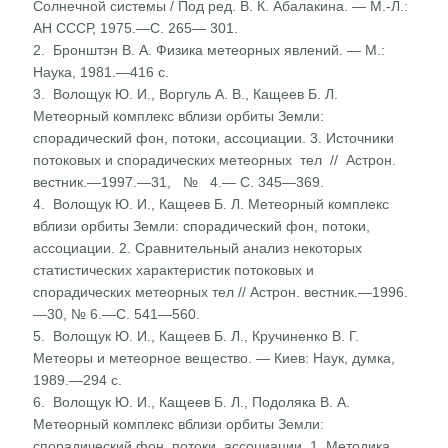
Солнечной системы / Под ред. В. К. Абалакина. — М.-Л.:
АН СССР, 1975.—С. 265— 301.
2. Бронштэн В. А. Физика метеорных явлений. — М.:
Наука, 1981.—416 с.
3. Волощук Ю. И., Воргуль А. В., Кащеев Б. Л.
Метеорный комплекс вблизи орбиты Земли:
спорадический фон, пото­ки, ассоциации. 3. Источники
потоковых и спорадических метеорных тел // Астрон.
вестник.—1997.—31, № 4.— С. 345—369.
4. Волощук Ю. И., Кащеев Б. Л. Метеорный комплекс
вблизи орбиты Земли: спорадический фон, потоки,
ассоциации. 2. Сравнительный анализ некоторых
статистических характе­ристик потоковых и
спорадических метеорных тел // Аст­рон. вестник.—1996.
—30, № 6.—С. 541—560.
5. Волощук Ю. И., Кащеев Б. Л., Кручиненко В. Г.
Метеоры и метеорное вещество. — Киев: Наук, думка,
1989.—294 с.
6. Волощук Ю. И., Кащеев Б. Л., Подоляка В. А.
Метеорный комплекс вблизи орбиты Земли:
спорадический фон, пото­ки, ассоциации. 1. Методика