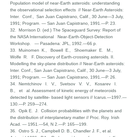
Population model of near-Earth asteroids: understanding
the observational selection effects // Near-Earth Asteroids:
Inter. Conf., San Juan Capistrano, Calif., 30 June—3 July,
1991; Program. — San Juan Capistrano, 1991.—P. 23.
32. Morrison D. (ed.) The Spaceguard Survey: Report of
the NASA International Near-Earth-Object-Detection
Workshop. — Pasadena: JPL, 1992.—66 p.
33. Muinomen K., Bowell E., Shoemaker E. M.,
Wolfe R. F. Discovery of Earth-crossing asteroids. II.
Modelling the sky-plane distribution // Near-Earth asteroids:
Inter. Conf., San Juan Capistrano, Calif., 30 June—3 July,
1991; Program. — San Juan Capistrano, 1991.—P. 26.
34. Nemtchinov I. V., Svetsov V. V., Kosarev I.
B., et al. Assessment of kinetic energy of meteoroids
detected by satellite- based light sensors // Icarus.—1997.—
130.—P. 259—274.
35. Opik E. J. Collision probabilities with the planets and
the distribution of interplanetary matter // Proc. Roy. Irish
Acad. — 1951.—54, N 2.—P. 165—199.
36. Ostro S. J., Campbell D. В., Chandler J. F., et al.