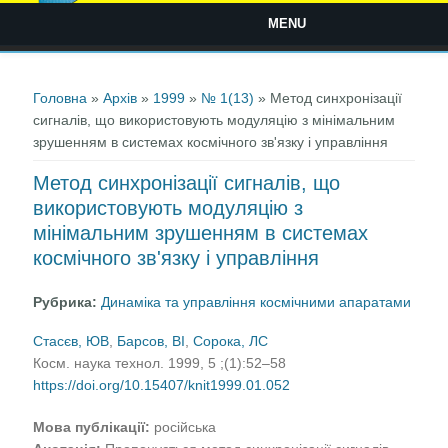
MENU
Ви є тут
Головна
»
Архів
»
1999
»
№ 1(13)
» Метод синхронізації
сигналів, що використовують модуляцію з мінімальним
зрушенням в системах космічного зв'язку і управління
Метод синхронізації сигналів, що
використовують модуляцію з
мінімальним зрушенням в системах
космічного зв'язку і управління
Рубрика:
Динаміка та управління космічними апаратами
Стасєв, ЮВ
,
Барсов, ВІ
,
Сорока, ЛС
Косм. наука технол. 1999, 5 ;(1):52–58
https://doi.org/10.15407/knit1999.01.052
Мова публікації:
російська