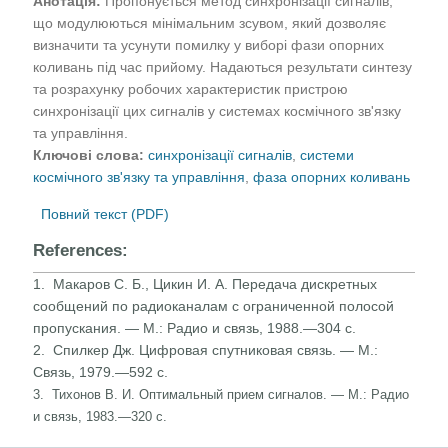
Анотація:
Пропонується метод синхронізації сигналів,
що модулюються мінімальним зсувом, який дозволяє
визначити та усунути помилку у виборі фази опорних
коливань під час прийому. Надаються результати синтезу
та розрахунку робочих характеристик пристрою
синхронізації цих сигналів у системах космічного зв'язку
та управління.
Ключові слова:
синхронізації сигналів
,
системи
космічного зв'язку та управління
,
фаза опорних коливань
Повний текст (PDF)
References:
1. Макаров С. Б., Цикин И. А. Передача дискретных
сообще­ний по радиоканалам с ограниченной полосой
пропуска­ния. — М.: Радио и связь, 1988.—304 с.
2. Спилкер Дж. Цифровая спутниковая связь. — М.:
Связь, 1979.—592 с.
3. Тихонов В. И. Оптимальный прием сигналов. — М.: Радио
и связь, 1983.—320 с.