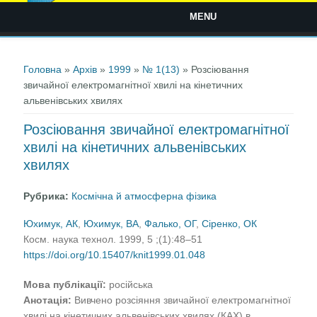
MENU
Ви є тут
Головна
»
Архів
»
1999
»
№ 1(13)
» Розсіювання
звичайної електромагнітної хвилі на кінетичних
альвенівських хвилях
Розсіювання звичайної електромагнітної
хвилі на кінетичних альвенівських
хвилях
Рубрика:
Космічна й атмосферна фізика
Юхимук, АК
,
Юхимук, ВА
,
Фалько, ОГ
,
Сіренко, ОК
Косм. наука технол. 1999, 5 ;(1):48–51
https://doi.org/10.15407/knit1999.01.048
Мова публікації:
російська
Анотація:
Вивчено розсіяння звичайної електромагнітної
хвилі на кінетичних альвенівських хвилях (КАХ) в