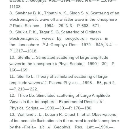
waves // J. Geophys. Res.—1994.—99A, N 6.—P. 11095—
11103.
8. Sawhney B. K., Tripathi V. K., Singh S. V. Scattering of an
electromagnetic wave off a whistler wave in the ionosphere
// Radio Science.—1994.—29, N 3.—P. 663—671.
9. Shukla P. K., Tager S. G. Scattering of Ordinary
electromag­netic waves by ioncyclotron waves in
the ionosphere // J. Geophys. Res.—1979.—84A, N 4.—
P. 1317—1318.
10. Stenflo L. Stimulated scattering of large amplitude
waves in the ionosphere // Phys. Scripta.—1990.—30.—P.
166—169.
11. Stenflo L. Theory of stimulated scattering of large-
amplitude waves // J. Plasma Physics.—1995.—53, part 2.
—P. 213— 222.
12. Thide Bo. Stimulated scattering of Large Amplitude
Waves in the ionosphere: Experimental Results //
Physica Scripta.— 1990.—30.—P. 170—180.
13. Wahlund J. E., Louarn P., Chust Т., et al. Observations
of ion acoustic fluctuations in the auroral topside ionosphere
by the «Freja» s/c // Geophys. Res. Lett.—1994.—