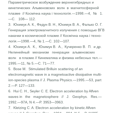
Параметрическое возбуждение верхнегибридных и
кинети­ческих Альвеновских волн в магнитосферной
плазме // Космічна наука і технологія.—1998.—4, № 1.
—С. 108— 112.
3. Юхимук А. К., Федун В. Н., Юхимук В. А., Фалько О. Г.
Генерация электромагнитного излучения с помощью ВГВ
накачки в космической плазме // Космічна наука і техно­
логія.—1998.—4, № 1.—С. 102—107.
4. Юхимук А. К., Юхимук В. А., Кучеренко В. П. и др.
Нелинейный механизм генерации альвеновских
волн в плазме // Кинематика и физика небесных тел.—
1995.—11, № 5.—С. 71—77.
5. Bose M. Stimulated Brilluin scattering of an
electromagnetic wave in a magnetoactive dissipative multi-
ion-species plasma // J. Plasma Physics.—1995.—53, part
2.—P. 127—133.
6. Hui С. Н., Seyler С. Е. Electron acceleration by Alfven
waves in the magnetosphere // J. Geophys. Res.—
1992.—97A, N 4.—P. 3953—3963.
7. Kletzing C. A. Electron acceleration by kinetic Alfven