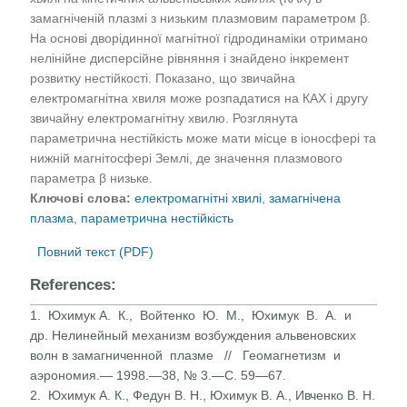
замагніченій плазмі з низьким плазмовим параметром β.
На основі дворідинної магнітної гідродинаміки отримано
нелінійне дисперсійне рівняння і знайдено інкремент
розвитку нестійкості. Показано, що звичайна
електромагнітна хвиля може розпадатися на КАХ і другу
звичайну електромагнітну хвилю. Розглянута
параметрична нестійкість може мати місце в іоносфері та
нижній магнітосфері Землі, де значення плазмового
параметра β низьке.
Ключові слова:
електромагнітні хвилі
,
замагнічена
плазма
,
параметрична нестійкість
Повний текст (PDF)
References:
1. Юхимук А. К., Войтенко Ю. М., Юхимук В. А. и
др. Нелинейный механизм возбуждения альвеновских
волн в замагниченной плазме // Геомагнетизм и
аэрономия.— 1998.—38, № 3.—С. 59—67.
2. Юхимук А. К., Федун В. Н., Юхимук В. А., Ивченко В. Н.