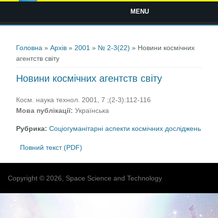
MENU
Ви є тут
Головна
»
Архів
»
2001
»
№ 2-3(22)
» Новини космічних
агентств світу
Новини космічних агентств світу
Косм. наука технол. 2001, 7 ;(2-3):112-116
Мова публікації:
Українська
Рубрика:
Соціогуманітарні аспекти космічних досліджень
Повний текст (PDF)
Copyright © 2026, Space Science and Technology