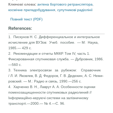
Ключові слова:
антена бортового ретранслятора
,
космічне приладобудування
,
супутникові радіолінії
Повний текст (PDF)
References:
1. Пискунов Н. С. Дифференциальное и интегральное
исчис­ление для ВУЗов: Учеб. пособие. — М: Наука,
1985.— 429 с.
2. Рекомендации и отчеты МККР. Том IV, часть 1.
Фиксиро­ванная спутниковая служба. — Дубровник, 1986.
—560 с.
3. Техника электросвязи за рубежом: Справочник
/ Л. И. Яковлев, В. Д. Федоров, Г. В. Дедюкин, А. С. Неми-
ровский. — М.: Радио и связь, 1990.—256 с.
4. Харченко В. Н., Лаврут А. А. Особенности оценки
помехозащищенности спутниковых радиолиний //
Інформаційно-керуючі системи на залізничному
транспорті.—2000.— № 4.—С. 96.