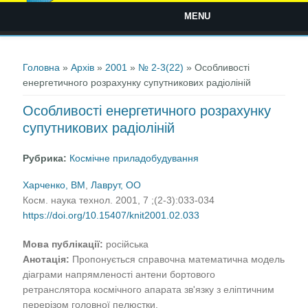
MENU
Ви є тут
Головна
»
Архів
»
2001
»
№ 2-3(22)
» Особливості
енергетичного розрахунку супутникових радіоліній
Особливості енергетичного розрахунку
супутникових радіоліній
Рубрика:
Космічне приладобудування
Харченко, ВМ
,
Лаврут, ОО
Косм. наука технол. 2001, 7 ;(2-3):033-034
https://doi.org/10.15407/knit2001.02.033
Мова публікації:
російська
Анотація:
Пропонується справочна математична модель
діаграми напрямленості антени бортового
ретранслятора космічного апарата зв'язку з еліптичним
перерізом головної пелюстки.