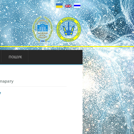
ПОШУК
апарату
у