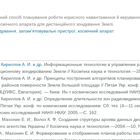
ний спосіб планування роботи корисного навантаження й керуванн
смічного апарата для дистанційного зондування Землі.
ндування
,
запам'ятовувальні пристрої
,
космічний апарат
 Кириллов А. И. и др.
Информационные технологии в управлении ра
н­ционному зондированию Земли // Космічна наука и технология.—
., Кириллов А. И. и др. Принципы построения алгоритмов планирова
 районов поверхности Земли большой площади // Пятая Укр. конф
, НЦУИКС, Евпатория). — Киев: Ин-т космических исследований НАН
, Кириллов А. И. и др. Определение длительности зон радиовидимос
/ Пятая Укр. конф. по комическим исследованиям: Сб. тез. (4—11 се
ческих исследований НАНУ-НКАУ, 2005.—С. 162.
., Махонин Е. И., Волох К. Ф. Создание структуры архива данных д
го агентства Украины // Космічна наука и технология.—2004.—10,
 А., Махонин Е. И. Формирование и отображение планов работы пол