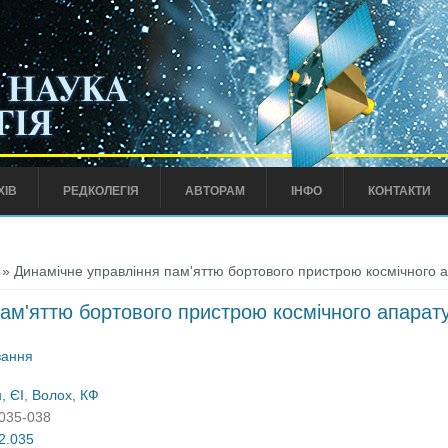
ХІВ
РЕДКОЛЕГІЯ
АВТОРАМ
ІНФО
КОНТАКТИ
» Динамічне управління пам'яттю бортового пристрою космічного 
ам'яттю бортового пристрою космічного апарат
вання
, ЄІ
,
Волох, КФ
:035-038
02.035