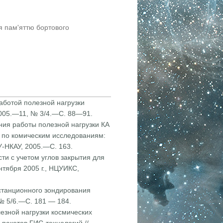
я пам'яттю бортового
ботой полезной нагрузки
2005.—11, № 3/4.—С. 88—91.
ния рабо­ты полезной нагрузки КА
. по комическим исследованиям:
У-НКАУ, 2005.—С. 163.
ти с уче­том углов закрытия для
нтября 2005 г., НЦУИКС,
ис­танционного зондирования
 № 5/6.—С. 181 — 184.
езной нагрузки космических