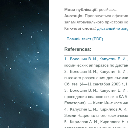
Мова публікації:
російська
Анотація:
Пропонується ефектив
запам'ятовувального пристрою ко
Ключові слова:
дистанційне зо
Повний текст (PDF)
References:
1. Волошин В. И., Капустин Е. И.,
космических аппаратов по диста
2. Волошин В. И., Капустин Е. И
высокого разрешения для съемки
Сб. тез. (4—11 сентября 2005 г.
3. Волошин В. И., Капустин Е. И.
проведения сеансов связи с КА /
Евпатория). — Киев: Ин-т косми
4. Капустин Е. И., Кириллов А. И
Земли Национального кос­мическо
5. Кириллов А. И., Кириллова Н.