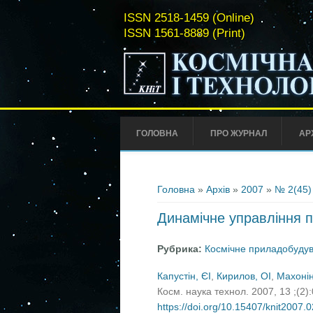
ISSN 2518-1459 (Online)
ISSN 1561-8889 (Print)
ГОЛОВНА
ПРО ЖУРНАЛ
АР
Ви є тут
Головна
»
Архів
»
2007
»
№ 2(45)
Динамічне управління п
Рубрика:
Космічне приладобуду
Капустін, ЄІ
,
Кирилов, ОІ
,
Махонін
Косм. наука технол. 2007, 13 ;(2)
https://doi.org/10.15407/knit2007.