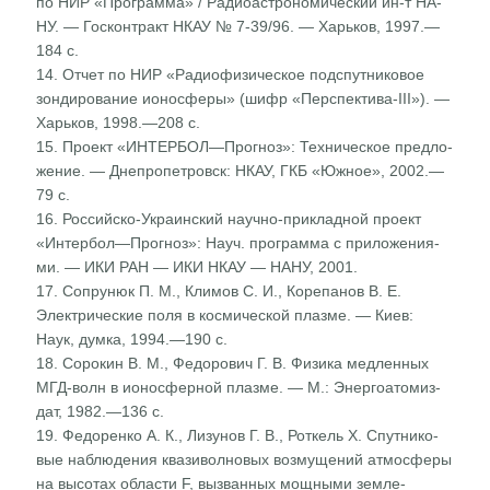
по НИР «Программа» / Радиоастрономический ин-т НА-
НУ. — Госконтракт НКАУ № 7-39/96. — Харьков, 1997.—
184 с.
14. Отчет по НИР «Радиофизическое подспутниковое
зон­дирование ионосферы» (шифр «Перспектива-ІІІ»). —
Харьков, 1998.—208 с.
15. Проект «ИНТЕРБОЛ—Прогноз»: Техническое предло­
жение. — Днепропетровск: НКАУ, ГКБ «Южное», 2002.—
79 с.
16. Российско-Украинский научно-прикладной проект
«Интербол—Прогноз»: Науч. программа с приложения­
ми. — ИКИ РАН — ИКИ НКАУ — НАНУ, 2001.
17. Сопрунюк П. М., Климов С. И., Корепанов В. Е.
Электрические поля в космической плазме. — Киев:
Наук, думка, 1994.—190 с.
18. Сорокин В. М., Федорович Г. В. Физика медленных
МГД-волн в ионосферной плазме. — М.: Энергоатомиз-
дат, 1982.—136 с.
19. Федоренко А. К., Лизунов Г. В., Роткель X. Спутнико­
вые наблюдения квазиволновых возмущений атмосфе­ры
на высотах области F, вызванных мощными земле­