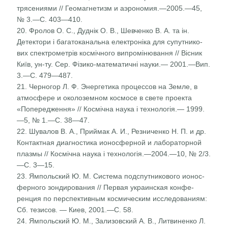
трясениями // Геомагнетизм и аэрономия.—2005.—45,
№ 3.—С. 403—410.
20. Фролов О. С., Дуднік О. В., Шевченко В. А. та ін.
Детектори і багатоканальна електроніка для супутнико-
вих спектрометрів космічного випромінювання // Віс­ник
Київ, ун-ту. Сер. Фізико-математичні науки.— 2001.—Вип.
3.—С. 479—487.
21. Черногор Л. Ф. Энергетика процессов на Земле, в
атмосфере и околоземном космосе в свете проекта
«Попередження» // Космічна наука і технологія.— 1999.
—5, № 1.—С. 38—47.
22. Шувалов В. А., Приймак А. И., Резниченко Н. П. и др.
Контактная диагностика ионосферной и лабораторной
плазмы // Космічна наука і технологія.—2004.—10, № 2/3.
—С. 3—15.
23. Ямпольский Ю. М. Система подспутникового ионос­
ферного зондирования // Первая украинская конфе­
ренция по перспективным космическим исследованиям:
Сб. тезисов. — Киев, 2001.—С. 58.
24. Ямпольский Ю. М., Зализовский А. В., Литвинен­ко Л.