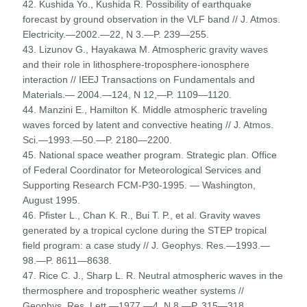
42. Kushida Yo., Kushida R. Possibility of earthquake
forecast by ground observation in the VLF band // J. Atmos.
Electricity.—2002.—22, N 3.—P. 239—255.
43. Lizunov G., Hayakawa M. Atmospheric gravity waves
and their role in lithosphere-troposphere-ionosphere
interaction // IEEJ Transactions on Fundamentals and
Materials.— 2004.—124, N 12,—P. 1109—1120.
44. Manzini E., Hamilton K. Middle atmospheric traveling
waves forced by latent and convective heating // J. Atmos.
Sci.—1993.—50.—P. 2180—2200.
45. National space weather program. Strategic plan. Office
of Federal Coordinator for Meteorological Services and
Sup­porting Research FCM-P30-1995. — Washington,
August 1995.
46. Pfister L., Chan K. R., Bui T. P., et al. Gravity waves
generated by a tropical cyclone during the STEP tropical
field program: a case study // J. Geophys. Res.—1993.—
98.—P. 8611—8638.
47. Rice C. J., Sharp L. R. Neutral atmospheric waves in the
thermosphere and tropospheric weather systems //
Geophys. Res. Lett.—1977.—4, N 8.—P. 315—318.