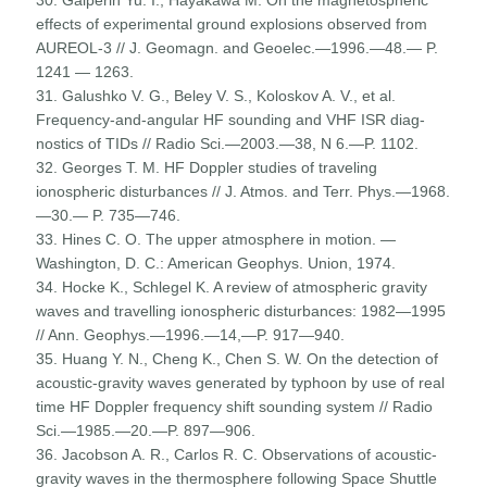
effects of experimental ground explosions observed from
AUREOL-3 // J. Geomagn. and Geoelec.—1996.—48.— P.
1241 — 1263.
31. Galushko V. G., Beley V. S., Koloskov A. V., et al.
Frequency-and-angular HF sounding and VHF ISR diag­
nostics of TIDs // Radio Sci.—2003.—38, N 6.—P. 1102.
32. Georges T. M. HF Doppler studies of traveling
ionospheric disturbances // J. Atmos. and Terr. Phys.—1968.
—30.— P. 735—746.
33. Hines C. O. The upper atmosphere in motion. —
Washington, D. C.: American Geophys. Union, 1974.
34. Hocke K., Schlegel K. A review of atmospheric gravity
waves and travelling ionospheric disturbances: 1982—1995
// Ann. Geophys.—1996.—14,—P. 917—940.
35. Huang Y. N., Cheng K., Chen S. W. On the detection of
acoustic-gravity waves generated by typhoon by use of real
time HF Doppler frequency shift sounding system // Radio
Sci.—1985.—20.—P. 897—906.
36. Jacobson A. R., Carlos R. C. Observations of acoustic-
gravity waves in the thermosphere following Space Shuttle