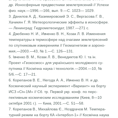
др. Ионосферные предвестники землетрясений // Успехи
физ. наук.—1996.—166, вып. 9.—С. 1023— 1029.
3. Данилов А. Д., Казимировский Э. С., Вергасова Г. В.,
Хачикян Г. Я. Метеорологические эффекты в ионосфере.
— Ленинград: Гидрометеоиздат, 1987.—271 с.
4. Дзюбенко Н. И., Ивченко В. Н., Козак Л. В. Изменения
температуры в термосфере над очагами землетрясений
по спутниковым измерениям // Геомагнетизм и аэроно­
мия,—2003.—43, № 1.—С. 126—131.
5. Івченко В. М., Козак Л. В., Венедиктов Ю. І. та ін.
Проект «Геокосмос» для українського молодіжного су­
путника // Космічна наука і технологія.—2004.—10, №
5/6.—С. 17—21.
6. Корепанов В. Е., Негода А. А., Ивченко В. Н. и др.
Космический научный эксперимент «Вариант» на борту
ИСЗ «Січ-1M» // Сб. тр. Первой укр. конф. по перс­
пективным космическим исследованиям (Киев, 8—10
октября 2001 г.). — Киев, 2001.—С. 51—58.
7. Корепанов В., Михайлова Є., Ноздрачов М. Темпера­
турний режим на борту КА «Інтербол-1» // Космічна наука