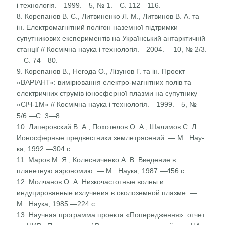
і технологія.—1999.—5, № 1.—С. 112—116.
8. Корепанов В. Є., Литвиненко Л. М., Литвинов В. А. та
ін. Електромагнітний полігон наземної підтримки
супутникових експериментів на Український антарк­тичній
станції // Космічна наука і технологія.—2004.— 10, № 2/3.
—С. 74—80.
9. Корепанов В., Негода О., Лізунов Г. та ін. Проект
«ВАРІАНТ»: вимірювання електро-магнітних полів та
електричних струмів іоносферної плазми на супутнику
«СІЧ-1М» // Космічна наука і технологія.—1999.—5, №
5/6.—С. 3—8.
10. Липеровский В. А., Похотелов О. А., Шалимов С. Л.
Ионосферные предвестники землетрясений. — М.: Нау­
ка, 1992.—304 с.
11. Маров М. Я., Колесниченко А. В. Введение в
планетную аэрономию. — М.: Наука, 1987.—456 с.
12. Молчанов О. А. Низкочастотные волны и
индуцирован­ные излучения в околоземной плазме. —
М.: Наука, 1985.—224 с.
13. Научная программа проекта «Попередження»: отчет