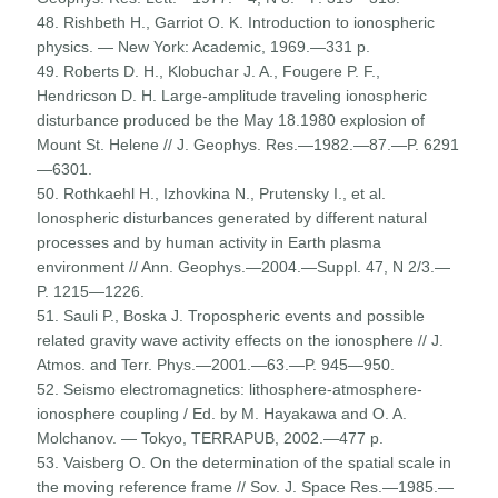
48. Rishbeth H., Garriot O. K. Introduction to ionospheric
physics. — New York: Academic, 1969.—331 p.
49. Roberts D. H., Klobuchar J. A., Fougere P. F.,
Hendricson D. H. Large-amplitude traveling ionospheric
distur­bance produced be the May 18.1980 explosion of
Mount St. Helene // J. Geophys. Res.—1982.—87.—P. 6291
—6301.
50. Rothkaehl H., Izhovkina N., Prutensky I., et al.
Ionospheric disturbances generated by different natural
processes and by human activity in Earth plasma
environment // Ann. Geophys.—2004.—Suppl. 47, N 2/3.—
P. 1215—1226.
51. Sauli P., Boska J. Tropospheric events and possible
related gravity wave activity effects on the ionosphere // J.
Atmos. and Terr. Phys.—2001.—63.—P. 945—950.
52. Seismo electromagnetics: lithosphere-atmosphere-
ionosphere coupling / Ed. by M. Hayakawa and O. A.
Molchanov. — Tokyo, TERRAPUB, 2002.—477 p.
53. Vaisberg O. On the determination of the spatial scale in
the moving reference frame // Sov. J. Space Res.—1985.—