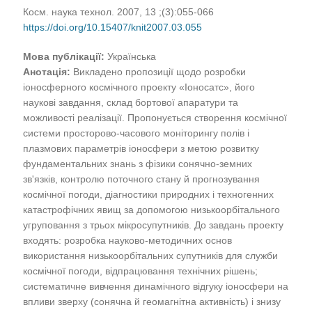
Косм. наука технол. 2007, 13 ;(3):055-066
https://doi.org/10.15407/knit2007.03.055
Мова публікації:
Українська
Анотація:
Викладено пропозиції щодо розробки
іоносферного космічного проекту «Іоносатс», його
наукові завдання, склад бортової апаратури та
можливості реалізації. Пропонується створення космічної
системи просторово-часового моніторингу полів і
плазмових параметрів іоносфери з метою розвитку
фундаментальних знань з фізики сонячно-земних
зв'язків, контролю поточного стану й прогнозування
космічної погоди, діагностики природних і техногенних
катастрофічних явищ за допомогою низькоорбітального
угруповання з трьох мікросупутників. До завдань проекту
входять: розробка науково-методичних основ
використання низькоорбітальних супутників для служби
космічної погоди, відпрацювання технічних рішень;
систематичне вивчення динамічного відгуку іоносфери на
впливи зверху (сонячна й геомагнітна активність) і знизу