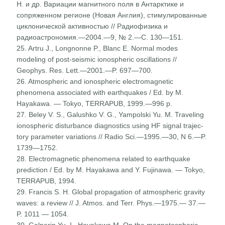
Н. и др. Вариации магнитного поля в Антарктике и
сопряженном регионе (Новая Англия), стимулиро­ванные
циклонической активностью // Радиофизика и
радиоастрономия.—2004.—9, № 2.—С. 130—151.
25. Artru J., Longnonne P., Blanc E. Normal modes
modeling of post-seismic ionospheric oscillations //
Geophys. Res. Lett.—2001.—P. 697—700.
26. Atmospheric and ionospheric electromagnetic
phenomena associated with earthquakes / Ed. by M.
Hayakawa. — Tokyo, TERRAPUB, 1999.—996 p.
27. Beley V. S., Galushko V. G., Yampolski Yu. M. Traveling
ionospheric disturbance diagnostics using HF signal trajec­
tory parameter variations // Radio Sci.—1995.—30, N 6.—P.
1739—1752.
28. Electromagnetic phenomena related to earthquake
predic­tion / Ed. by M. Hayakawa and Y. Fujinawa. — Tokyo,
TERRAPUB, 1994.
29. Francis S. H. Global propagation of atmospheric gravity
waves: a review // J. Atmos. and Terr. Phys.—1975.— 37.—
P. 1011 — 1054.
30. Galperin Yu. I., Hayakawa M. On the magnetospheric