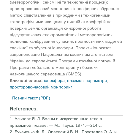
(метеорологічні, сейсмічні та техногенні процеси);
просторово-часовий моніторинг іоносферних збурень із
метою співставлення з природними і техногенними
катастрофічними явищами у нижній атмосфері й на
поверхні Землі; організація синхронної роботи
підсупутникових електромагнітних і метеорологічних
полігонів; калібрування сучасних прогностичних моделей
спокійної та збуреної іоносфери. Проект «Іоносатс»
запропоновано Національним космічним агентством
України до європейської Програми космічної погоди й
Програми глобального моніторингу і безпеки
навколишнього середовища (GMES).
Ключові слова:
іоносфера
,
плазмові параметри
,
просторово-часовий моніторинг
Повний текст (PDF)
References:
1. Альперт Я. Л. Волны и искусственные тела в
приземной плазме. — М.: Наука. 1974.—214 с.
2. Бучаченко Ф. Л., Ораевский В. Н., Похотелов О. А. и