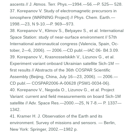
ascents // J. Atmos. Terr. Phys.—1994.—56.—P. 525— 528.
37. Korepanov V. Study of electromagnetic precursors in
iono­sphere (WARNING Project) // Phys. Chem. Earth.—
1998.—23, N 9-10.—P. 969—973.
38. Korepanov V., Klimov S., Belyayev S., et al. International
Space Station: study of near-surface environment // 57th
International astronautical congress (Valencia, Spain, Oc­
tober, 2—6, 2006). — 2006.—CD publ.—IAC 06- B4.3.09.
39. Korepanov V., Krasnosselskikh V., Lizunov G., et al.
Experiment variant onboard Ukrainian satellite Sich-1M —
first results // Abstracts of the 36th COSPAR Scientific
Assembly (Beijing, China, July 16—23, 2006). — 2006.—
CD publ.— COSPAR2006-A-00628 (PSW1-0034-06).
40. Korepanov V., Negoda O., Lizunov G., et al. Project
Variant: current and field measurements on board Sich-1M
satellite // Adv. Space Res.—2000.—25, N 7-8.— P. 1337—
1342.
41. Kramer H. J. Observation of the Earth and its
environment. Survey of missions and sensors. — Berlin,
New York: Springer, 2002.—1982 p.