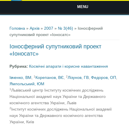
MENU
Ви є тут
Головна
»
Архів
»
2007
»
№ 3(46)
» Іоносферний
супутниковий проект «Іоносатс»
Іоносферний супутниковий проект
«Іоносатс»
Рубрика:
Космічні апарати і корисне навантаження
1
2
Івченко, ВМ
,
Корепанов, ВЄ
,
Лізунов, ГВ
,
Федоров, ОП
,
Ямпольський, ЮМ
1
Львівський центр Інституту космічних досліджень
Національної академії наук України та Державного
космічного агентства України, Львів
2
Інститут космічних досліджень Нацiональної академiї
наук України та Державного космiчного агентства
України, Київ