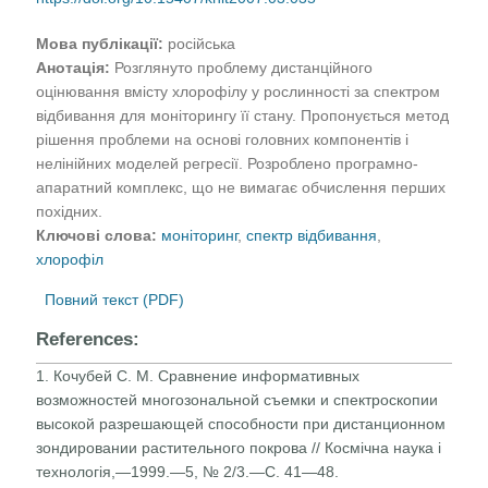
Мова публікації:
російська
Анотація:
Розглянуто проблему дистанційного
оцінювання вмісту хлорофілу у рослинності за спектром
відбивання для моніторингу її стану. Пропонується метод
рішення проблеми на основі головних компонентів і
нелінійних моделей регресії. Розроблено програмно-
апаратний комплекс, що не вимагає обчислення перших
похідних.
Ключові слова:
моніторинг
,
спектр відбивання
,
хлорофіл
Повний текст (PDF)
References:
1. Кочубей С. М. Сравнение информативных
возможностей многозональной съемки и спектроскопии
высокой разрешающей способности при дистанционном
зонди­ровании растительного покрова // Космічна наука і
технологія,—1999.—5, № 2/3.—С. 41—48.