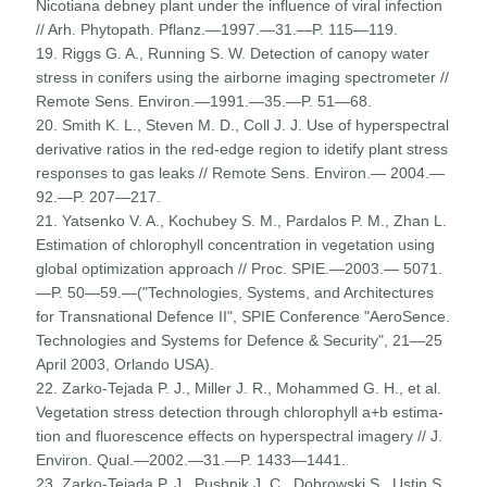
Nicotiana debney plant under the influence of viral infection
// Arh. Phytopath. Pflanz.—1997.—31.—P. 115—119.
19. Riggs G. A., Running S. W. Detection of canopy water
stress in conifers using the airborne imaging spectrometer //
Remote Sens. Environ.—1991.—35.—P. 51—68.
20. Smith K. L., Steven M. D., Coll J. J. Use of hyperspectral
derivative ratios in the red-edge region to idetify plant stress
responses to gas leaks // Remote Sens. Environ.— 2004.—
92.—P. 207—217.
21. Yatsenko V. A., Kochubey S. M., Pardalos P. M., Zhan L.
Estimation of chlorophyll concentration in vegetation using
global optimization approach // Proc. SPIE.—2003.— 5071.
—P. 50—59.—("Technologies, Systems, and Ar­chitectures
for Transnational Defence II", SPIE Conference "AeroSence.
Technologies and Systems for Defence & Security", 21—25
April 2003, Orlando USA).
22. Zarko-Tejada P. J., Miller J. R., Mohammed G. H., et al.
Vegetation stress detection through chlorophyll a+b estima­
tion and fluorescence effects on hyperspectral imagery // J.
Environ. Qual.—2002.—31.—P. 1433—1441.
23. Zarko-Tejada P. J., Pushnik J. C., Dobrowski S., Ustin S.