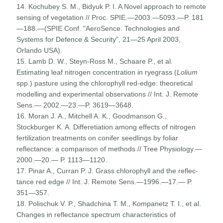
14. Kochubey S. M., Bidyuk P. I. A Novel approach to remote
sensing of vegetation // Proc. SPIE.—2003.—5093.—P. 181
—188.—(SPIE Conf. "AeroSence. Technologies and
Systems for Defence & Security", 21—25 April 2003,
Orlando USA).
15. Lamb D. W., Steyn-Ross M., Schaare P., et al.
Estimating leaf nitrogen concentration in ryegrass (
Lolium
spp.) pas­ture using the chlorophyll red-edge: theoretical
modelling and experimental observations // Int. J. Remote
Sens.— 2002.—23.—P. 3619—3648.
16. Moran J. A., Mitchell A. K., Goodmanson G.,
Stockburger K. A. Differetiation among effects of nitrogen
fertilization treatments on conifer seedlings by foliar
reflectance: a comparison of methods // Tree Physiology.—
2000.—20.— P. 1113—1120.
17. Pinar A., Curran P. J. Grass chlorophyll and the reflec­
tance red edge // Int. J. Remote Sens.—1996.—17.— P.
351—357.
18. Polischuk V. P., Shadchina T. M., Kompanetz T. I., et al.
Changes in reflectance spectrum characteristics of