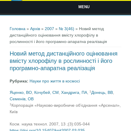
MENU
Ви є тут
Головна
»
Архів
»
2007
»
№ 3(46)
» Новий метод
дистанційного оцінювання вмісту хлорофілу в
рослинності і його програмно-апаратна реалізація
Новий метод дистанційного оцінювання
вмісту хлорофілу в рослинності і його
програмно-апаратна реалізація
Рубрика:
Науки про життя в космосі
1
Яценко, ВО
,
Кочубей, СМ
,
Хандрига, ПА
,
Донець, ВВ
,
Семенів, ОВ
1
Корпорація «Науково-виробниче об’єднання «Арсенал»,
Київ
Косм. наука технол. 2007, 13 ;(3):035-044
https://doi.org/10.15407/knit2007.03.035