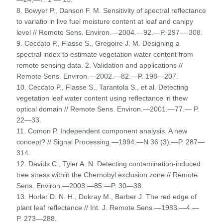
8. Bowyer P., Danson F. M. Sensitivity of spectral reflectance
to variatio in live fuel moisture content at leaf and canipy
level // Remote Sens. Environ.—2004.—92.—P. 297— 308.
9. Ceccato P., Flasse S., Gregoire J. M. Designing a
spectral index to estimate vegetation water content from
remote sensing data. 2. Validation and applications //
Remote Sens. Environ.—2002.—82.—P. 198—207.
10. Ceccato P., Flasse S., Tarantola S., et al. Detecting
vegetation leaf water content using reflectance in thew
optical domain // Remote Sens. Environ.—2001.—77.— P.
22—33.
11. Comon P. Independent component analysis. A new
concept? // Signal Processing.—1994.—N 36 (3).—P. 287—
314.
12. Davids C., Tyler A. N. Detecting contamination-induced
tree stress within the Chernobyl exclusion zone // Remote
Sens. Environ.—2003.—85.—P. 30—38.
13. Horler D. N. H., Dokray M., Barber J. The red edge of
plant leaf reflectance // Int. J. Remote Sens.—1983.—4.—
P. 273—288.