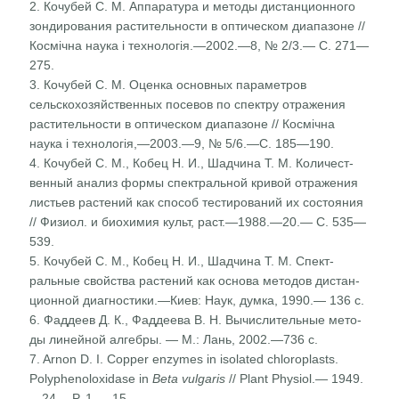
2. Кочубей С. М. Аппаратура и методы дистанционного
зондирования растительности в оптическом диапазоне //
Космічна наука і технологія.—2002.—8, № 2/3.— С. 271—
275.
3. Кочубей С. М. Оценка основных параметров
сельскохо­зяйственных посевов по спектру отражения
раститель­ности в оптическом диапазоне // Космічна
наука і технологія,—2003.—9, № 5/6.—С. 185—190.
4. Кочубей С. М., Кобец Н. И., Шадчина Т. М. Количест­
венный анализ формы спектральной кривой отражения
листьев растений как способ тестирований их состояния
// Физиол. и биохимия культ, раст.—1988.—20.— С. 535—
539.
5. Кочубей С. М., Кобец Н. И., Шадчина Т. М. Спект­
ральные свойства растений как основа методов дистан­
ционной диагностики.—Киев: Наук, думка, 1990.— 136 с.
6. Фаддеев Д. К., Фаддеева В. Н. Вычислительные мето­
ды линейной алгебры. — М.: Лань, 2002.—736 с.
7. Arnon D. I. Copper enzymes in isolated chloroplasts.
Polyphenoloxidase in
Beta vulgaris
// Plant Physiol.— 1949.
—24,—P. 1 — 15.