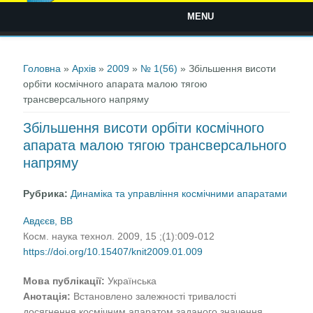
MENU
Ви є тут
Головна
»
Архів
»
2009
»
№ 1(56)
» Збiльшення висоти
орбiти космiчного апарата малою тягою
трансверсального напряму
Збiльшення висоти орбiти космiчного
апарата малою тягою трансверсального
напряму
Рубрика:
Динаміка та управління космічними апаратами
Авдєєв, ВВ
Косм. наука технол. 2009, 15 ;(1):009-012
https://doi.org/10.15407/knit2009.01.009
Мова публікації:
Українська
Анотація:
Встановленo залежностi тривалостi
досягнення космiчним апаратом заданого значення