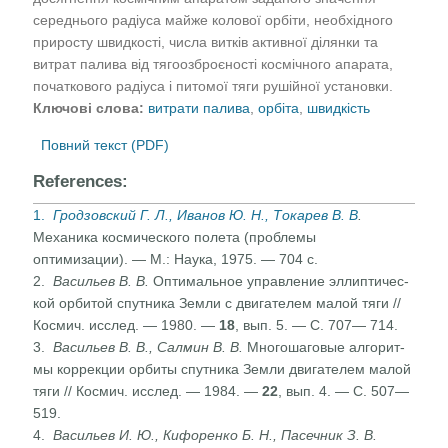
середнього радiуса майже колової орбiти, необхiдного
приросту швидкостi, числа виткiв активної дiлянки та
витрат палива вiд тягоозброєностi космiчного апарата,
початкового радiуса i питомої тяги рушiйної установки.
Ключові слова:
витрати палива
,
орбiта
,
швидкість
Повний текст (PDF)
References:
1.
Гродзовский Г. Л., Иванов Ю. Н., Токарев В. В
.
Механи­ка космического полета (проблемы
оптимизации). — М.: Наука, 1975. — 704 с.
2.
Васильев В. В.
Оптимальное управление эллиптичес­
кой орбитой спутника Земли с двигателем малой тя­ги //
Космич. исслед. — 1980. —
18
, вып. 5. — С. 707— 714.
3.
Васильев В. В., Салмин В. В.
Многошаговые алгорит­
мы коррекции орбиты спутника Земли двигателем малой
тяги // Космич. исслед. — 1984. —
22
, вып. 4. — С. 507—
519.
4.
Васильев И. Ю., Кифоренко Б. Н., Пасечник З. В.