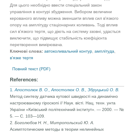
Для цього необхідно ввести спеціальний закон
управління в контурі збудження. Вибором величини
керованого впливу можна зменшити вплив сил в'язкого
опору на амплітуду стаціонарних коливань. Тоді вплив
сил в'язкого тертя, що діють на систему ззовні, удасться
виключити, що підвищує стабільність коефіцієнта
перетворення вимірювача.
Ключові слова:
автоколивальний контур
,
амплітуда
,
в'язке тертя
Повний текст (PDF)
References:
1.
Апостолюк В. О., Апостолюк О. В., Збруцький О. В.
Ме­тод синтезу датчика кутової швидкості на динамічно
настроюваному гіроскопі // Наук. вісті. Нац. техн. ун­та
України «Київський політехнічний інститут». — 2000. — №
5. — C. 103—109.
2.
Боголюбов Н. Н., Митропольский Ю. А.
Асимптотичес­кие методы в теории нелинейных