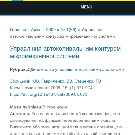
MENU
Ви є тут
Головна
»
Архів
»
2009
»
№ 1(56)
» Управління
автоколивальним контуром мікромеханічної системи
Управління автоколивальним контуром
мікромеханічної системи
Рубрика:
Динаміка та управління космічними апаратами
Збруцький, ОВ
,
Гавриленко, ВВ
,
Стеценко, ТВ
Косм. наука технол. 2009, 15 ;(1):071-074
https://doi.org/10.15407/knit2009.01.071
Мова публікації:
Українська
Анотація:
Розглянуто вплив нестабільності коефіцієнта
демпфування на функцію перетворення вимірювача.
Виключити або зменшити цей вплив можна організацією
автоколивального режиму по збуджувальній координаті.