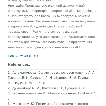
Мова публікації:
Російська
Анотація:
Представлено рідинний автоматичний
балансувальний пристрій неперервної дії, який доцільно
використовувати для наземних випробувань ракетно-
космічної техніки. Він може знайти широке застосування
в аерокосмічній, суднобудівній та автомобільній
промисловості. Розглянуто векторну діаграму
балансування валу за допомогою автобалансувального
пристрою для статичного балансування при постійній
кінечній витраті рідини; визначена точність АБП.
Повний текст (PDF)
References:
1. Автоматическая балансировка роторов машин / А. А.
Гусаров, В. И. Сусанин, Л. Н. Шаталов, Б. М. Грушин —
М.: Наука, 1979.—271 с.
2. Диментберг Ф. М., Шаталов К. Т., Гусаров А. А.
Колебания машин. — М.: Машиностроение, 1964.—307
с.
3. Животов А. Ю. Режимы работы автоматического