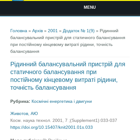
MENU
Ви є тут
Головна
»
Архів
»
2001
»
Додаток № 1(9)
» Рідинний
балансувальний пристрій для статичного балансування
при постійному кінцевому витраті рідини, точність
балансування
Рідинний балансувальний пристрій для
статичного балансування при
постійному кінцевому витраті рідини,
точність балансування
Рубрика:
Космічні енергетика і двигуни
Животов, АЮ
Косм. наука технол. 2001, 7 ;(Supplement1):033-037
https://doi.org/10.15407/knit2001.01s.033