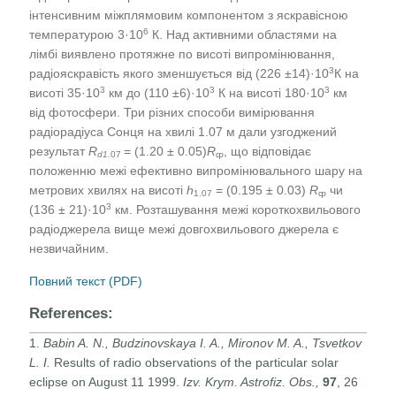
інтенсивним міжплямовим компонентом з яскравісною
6
температурою 3·10
К. Над активними областями на
лімбі виявлено протяжне по висоті випромінювання,
3
радіояскравість якого зменшується від (226 ±14)·10
К на
3
3
3
висоті 35·10
км до (110 ±6)·10
К на висоті 180·10
км
від фотосфери. Три різних способи вимірювання
радіорадіуса Сонця на хвилі 1.07 м дали узгоджений
результат
R
= (1.20 ± 0.05)
R
, що відповідає
d
1.
07
ȹ
положенню межі ефективно випромінювального шару на
метрових хвилях на висоті
h
= (0.195 ± 0.03)
R
чи
1.07
ȹ
3
(136 ± 21)·10
км. Розташування межі короткохвильового
радіоджерела вище межі довгохвильового джерела є
незвичайним.
Повний текст (PDF)
References:
1.
Babin A. N., Budzinovskaya I. A., Mironov M. A., Tsvetkov
L. I.
Results of radio observations of the particular solar
eclipse on August 11 1999.
Izv. Krym. Astrofiz. Obs.,
97
, 26