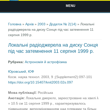
MENU
Ви є тут
Головна
»
Архів
»
2003
»
Додаток № 2(14)
» Локальні
радіоджерела на диску Сонця під час затемнення 11
серпня 1999 р.
Локальні радіоджерела на диску Сонця
під час затемнення 11 серпня 1999 р.
Рубрика:
Астрономія й астрофізика
Юровський, ЮФ
Косм. наука технол. 2003, 9 ;(Supplement2):097-101
https://doi.org/10.15407/knit2003.02s.097
Мова публікації:
Російська
Анотація:
Локальне джерело, зареєстроване на хвилі λ
= 10.5 см 11 серпня 1999 р., характеризувалось
підвищеним випромінюванням над плямами та більш