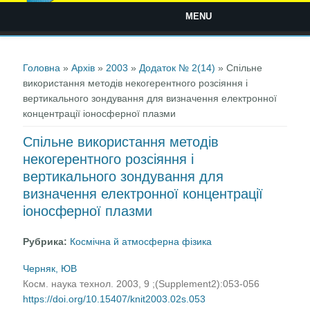
MENU
Ви є тут
Головна
»
Архів
»
2003
»
Додаток № 2(14)
» Спільне
використання методів некогерентного розсіяння і
вертикального зондування для визначення електронної
концентрації іоносферної плазми
Спільне використання методів
некогерентного розсіяння і
вертикального зондування для
визначення електронної концентрації
іоносферної плазми
Рубрика:
Космічна й атмосферна фізика
Черняк, ЮВ
Косм. наука технол. 2003, 9 ;(Supplement2):053-056
https://doi.org/10.15407/knit2003.02s.053