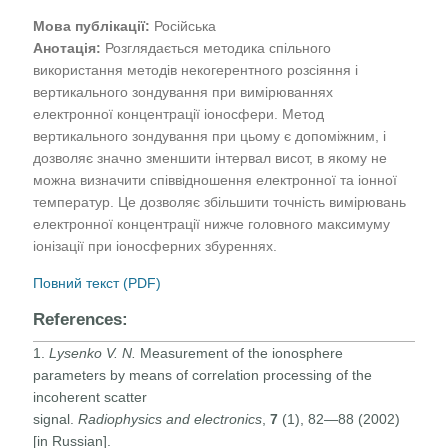
Мова публікації:
Російська
Анотація:
Розглядається методика спільного
використання методів некогерентного розсіяння і
вертикального зондування при вимірюваннях
електронної концентрації іоносфери. Метод
вертикального зондування при цьому є допоміжним, і
дозволяє значно зменшити інтервал висот, в якому не
можна визначити співвідношення електронної та іонної
температур. Це дозволяє збільшити точність вимірювань
електронної концентрації нижче головного максимуму
іонізації при іоносферних збуреннях.
Повний текст (PDF)
References:
1.
Lysenko V. N.
Measurement of the ionosphere
parameters by means of correlation processing of the
incoherent scatter
signal.
Radiophysics
and
electronics
,
7
(1), 82—88 (2002)
[in Russian].