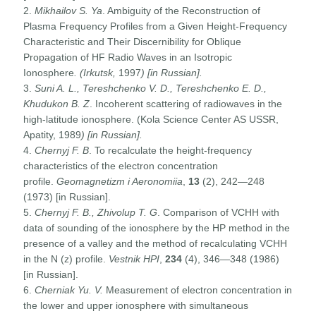
2.
Mikhailov S. Ya
. Ambiguity of the Reconstruction of
Plasma Frequency Profiles from a Given Height-Frequency
Characteristic and Their Discernibility for Oblique
Propagation of HF Radio Waves in an Isotropic
Ionosphere
.
(Irkutsk,
1997
)
[
in
Russian
]
.
3.
Suni A. L., Tereshchenko V. D., Tereshchenko E. D.,
Khudukon B. Z
. Incoherent scattering of radiowaves in the
high-latitude ionosphere. (Kola Science Center AS USSR,
Apatity, 1989
)
[
in
Russian
]
.
4.
Chernyj F. B
. To recalculate the height-frequency
characteristics of the electron concentration
profile.
Geomagnetizm i Aeronomiia
,
13
(2), 242—248
(1973) [in Russian].
5.
Chernyj F. B., Zhivolup T. G
. Comparison of VCHH with
data of sounding of the ionosphere by the HP method in the
presence of a valley and the method of recalculating VCHH
in the N (z) profile.
Vestnik HPI
,
234
(4), 346—348 (1986)
[in Russian].
6.
Cherniak Yu. V.
Measurement of electron concentration in
the lower and upper ionosphere with simultaneous