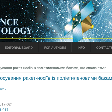
EDITORIAL BOARD
FOR AUTHORS
INFO
CONTACT
сування ракет-носіїв із поліетиленовими баками, що спалюються
тосування ракет-носіїв із поліетиленовими бак
екси
:017-024
01.017