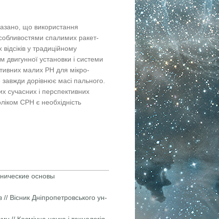
казано, що використання
особливостями спалимих ракет-
х відсіків у традиційному
м двигунної установки і системи
тивних малих РН для мікро-
е завжди дорівнює масі пального.
х сучасних і перспективних
ліком СРН є необхідність
хнические основы
// Вісник Дніпропетровського ун-