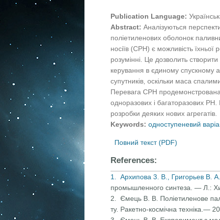
Publication Language:
Українськ
Abstract:
Аналізуються перспекти
поліетиленових оболонок паливни
носіїв (СРН) є можливість їхньої р
розумінні. Це дозволить створит
керування в єдиному спускному а
супутників, оскільки маса спалим
Перевага СРН продемонстрована ш
одноразових і багаторазових РН.
розробки деяких нових агрегатів.
Keywords:
одноступеневий варіа
Повний текст (PDF)
References:
1. Архипова 3. В., Григорьев В. А
промышленного синтеза. — Л.: Х
2. Ємець В. В. Поліетиленове па
ту. Ракетно-космічна техніка.— 