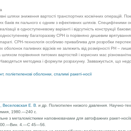
а
вні шляхи зниження вартості транспортних космічних операцій. По
х баків як пального є одним з ефективних шляхів. Специфічними 
еалізації в одноступеневому варіанті і відсутність конструкції бакови
и одноступеневу багаторазову СРН із порівняно дешевим врятування
параті. СРН-технологія особливо приваблива для розробки перспек
их оболонок паливних відсіків не залежить від розмірності РН ‒ лиш
ляхом порівняння питомих вартостей і корисних мас різноманітни
 Наводяться методика і формули розрахунку. Завважується, що недо
нт
,
поліетиленові оболонки
,
спалимі ракеті-носії
., Веселовская Е. В
. и др. Полиэтилен низкого давления. Научно-те
имия, 1980.—240 с.
льне з металомісткими наповнювачами для автофажних ракет-носіїв 
2000.—Вин. 4.—С 45—56.