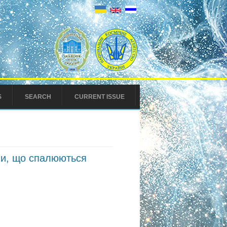
S
SEARCH
CURRENT ISSUE
ами, що спалюються