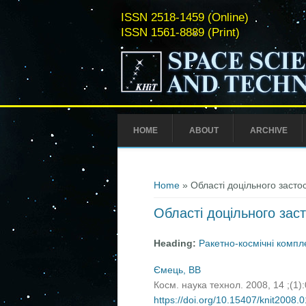
ISSN 2518-1459 (Online)
ISSN 1561-8889 (Print)
HOME
ABOUT
ARCHIVE
You are here
Home
» Області доцільного засто
Області доцільного зас
Heading:
Ракетно-космічні компл
Ємець, ВВ
Косм. наука технол. 2008, 14 ;(1)
https://doi.org/10.15407/knit2008.